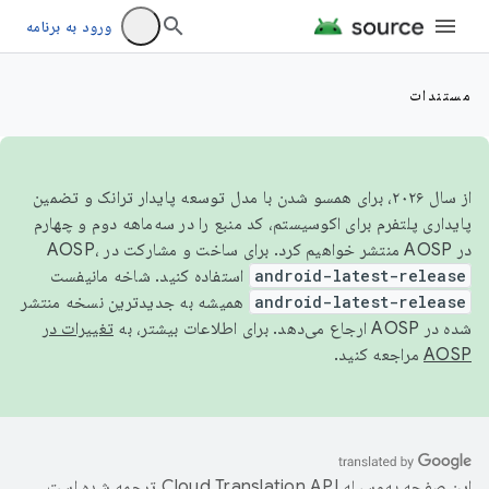
ورود به برنامه
مستندات
از سال ۲۰۲۶، برای همسو شدن با مدل توسعه پایدار ترانک و تضمین
پایداری پلتفرم برای اکوسیستم، کد منبع را در سه‌ماهه دوم و چهارم
در AOSP منتشر خواهیم کرد. برای ساخت و مشارکت در AOSP،
android-latest-release
استفاده کنید. شاخه مانیفست
android-latest-release
همیشه به جدیدترین نسخه منتشر
شده در AOSP ارجاع می‌دهد. برای اطلاعات بیشتر، به
تغییرات در
AOSP
مراجعه کنید.
این صفحه به‌وسیله
ترجمه شده است.