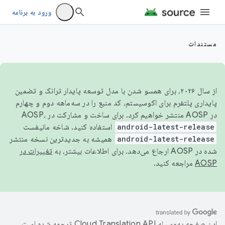
ورود به برنامه
مستندات
از سال ۲۰۲۶، برای همسو شدن با مدل توسعه پایدار ترانک و تضمین
پایداری پلتفرم برای اکوسیستم، کد منبع را در سه‌ماهه دوم و چهارم
در AOSP منتشر خواهیم کرد. برای ساخت و مشارکت در AOSP،
android-latest-release
استفاده کنید. شاخه مانیفست
android-latest-release
همیشه به جدیدترین نسخه منتشر
شده در AOSP ارجاع می‌دهد. برای اطلاعات بیشتر، به
تغییرات در
AOSP
مراجعه کنید.
این صفحه به‌وسیله
ترجمه شده است.