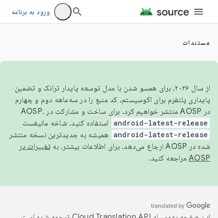
ورود به برنامه
مستندات
از سال ۲۰۲۶، برای همسو شدن با مدل توسعه پایدار ترانک و تضمین
پایداری پلتفرم برای اکوسیستم، کد منبع را در سه‌ماهه دوم و چهارم
در AOSP منتشر خواهیم کرد. برای ساخت و مشارکت در AOSP،
android-latest-release
استفاده کنید. شاخه مانیفست
android-latest-release
همیشه به جدیدترین نسخه منتشر
شده در AOSP ارجاع می‌دهد. برای اطلاعات بیشتر، به
تغییرات در
AOSP
مراجعه کنید.
این صفحه به‌وسیله
ترجمه شده است.