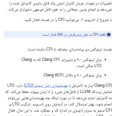
تغییرات در نمودار جریان کنترل اصلی یک فایل باینری کامپایل شده را
نمی‌دهد و انجام چنین حملاتی را به طور قابل توجهی دشوارتر می‌کند.
با شروع از اندروید ۹، می‌توانید CFI را در هسته فعال کنید.
نکته:
CFI به طور پیش‌فرض در GKI فعال است.
هسته لینوکس دو پیاده‌سازی مختلف از CFI داشته است:
برای لینوکس ۶.۰ و پایین‌تر، Clang CFI که به Clang
LTO متکی است.
برای لینوکس ۶.۱ و بالاتر، Clang KCFI
Clang CFI نیاز به کامپایل با
بهینه‌سازی زمان پیوند (LTO)
دارد. LTO
نمایش بیت‌کد LLVM از فایل‌های شیء را تا زمان پیوند حفظ می‌کند، که
به کامپایلر اجازه می‌دهد تا در مورد اینکه چه بهینه‌سازی‌هایی می‌تواند
انجام شود، بهتر استدلال کند. در آزمایش روی اندروید، ترکیب LTO و
CFI منجر به سربار ناچیزی در اندازه کد و عملکرد شد. با این حال، فعال