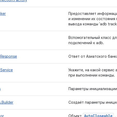
ection.Factory
ker
Предоставляет информаци
и изменении их состояния 
вывода команды 'adb track-
Вспомогательный класс дл
подключений к adb.
bResponse
Ответ от Азиатского банк
Service
Укажите, на какой сервис
при выполнении команды.
s
Параметры инициализации 
.Builder
Создаёт параметры иници
Auto
Closeable
or
Объект
,