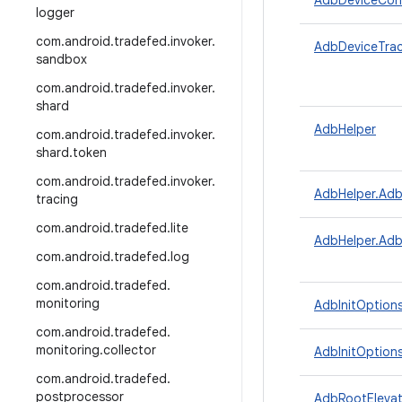
AdbDeviceConn
logger
com
.
android
.
tradefed
.
invoker
.
AdbDeviceTrac
sandbox
com
.
android
.
tradefed
.
invoker
.
shard
AdbHelper
com
.
android
.
tradefed
.
invoker
.
shard
.
token
com
.
android
.
tradefed
.
invoker
.
AdbHelper.Ad
tracing
com
.
android
.
tradefed
.
lite
AdbHelper.Adb
com
.
android
.
tradefed
.
log
com
.
android
.
tradefed
.
monitoring
AdbInitOption
com
.
android
.
tradefed
.
monitoring
.
collector
AdbInitOptions
com
.
android
.
tradefed
.
postprocessor
AdbRootElevat