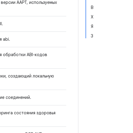
версии AAPT, используемых
В
X
I.
Я
З
 abi.
я обработки ABI-кодов
рки, создающий локальную
ие соединений.
оринга состояния здоровья