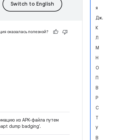
я
Дж.
К
ия оказалась полезной?
Л
М
Н
О
П
В
Р
С
Т
рмацию из APK-файла путем
apt dump badging'.
У
В