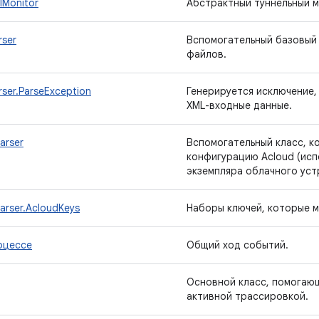
lMonitor
Абстрактный туннельный м
rser
Вспомогательный базовый 
файлов.
rser.ParseException
Генерируется исключение,
XML-входные данные.
arser
Вспомогательный класс, к
конфигурацию Acloud (исп
экземпляра облачного уст
arser.AcloudKeys
Наборы ключей, которые м
оцессе
Общий ход событий.
Основной класс, помогающ
активной трассировкой.