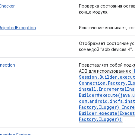
Checker
Проверка состояния остав
конце модуля.
jectedException
Исключение возникает, ко
Отображает состояние ус
командой "adb devices -l".
nection
Представляет собой подкл
ADB для использования с
Session
.
Builder
.
execut
Connection
.
Factory
,
IL
install
.
Incremental
Ins
Builder#
execute(
java
.
u
com
.
android
.
incfs
.
inst
Factory
,
ILogger) Incre
Builder
.
execute(
Execut
Factory
,
ILogger))
.