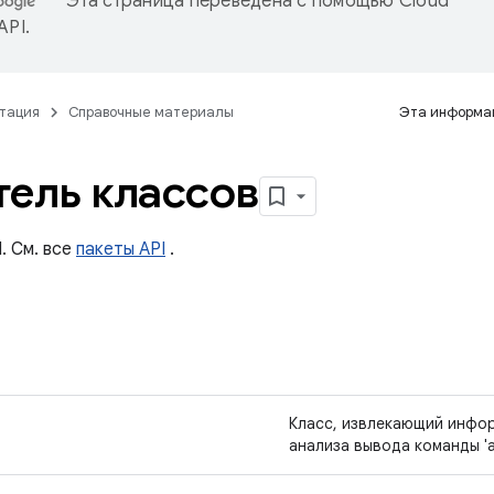
Эта страница переведена с помощью
Cloud
 API
.
тация
Справочные материалы
Эта информац
тель классов
. См. все
пакеты API
.
Класс, извлекающий инфо
анализа вывода команды 'a