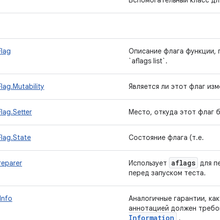
Вспомогательный класс дл
Flag
Описание флага функции, 
`aflags list`.
lag.Mutability
Является ли этот флаг изм
lag.Setter
Место, откуда этот флаг б
lag.State
Состояние флага (т.е.
aflags
reparer
Использует
для п
перед запуском теста.
Info
Аналогичные гарантии, как
аннотацией должен требо
Information
.