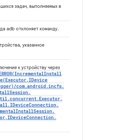
шихся задач, выполняемых в
гда adb отклоняет команду.
тройства, указанное
ючение к устройству через
ERROR(
Incremental
Install
e(
Executor
,
IDevice
ogger)
/
com
.
android
.
incfs
.
tall
Session
.
til
.
concurrent
.
Executor
,
all
.
IDevice
Connection
.
mental
Install
Session
.
or
,
IDevice
Connection
.