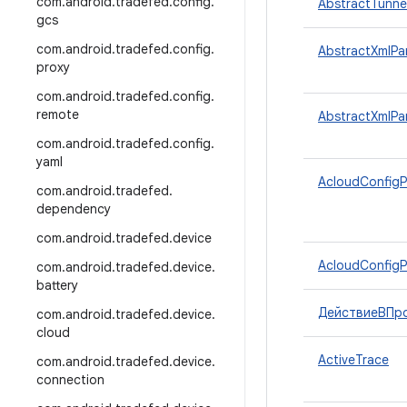
com
.
android
.
tradefed
.
config
.
AbstractTunne
gcs
com
.
android
.
tradefed
.
config
.
AbstractXmlPa
proxy
com
.
android
.
tradefed
.
config
.
remote
AbstractXmlPa
com
.
android
.
tradefed
.
config
.
yaml
AcloudConfigP
com
.
android
.
tradefed
.
dependency
com
.
android
.
tradefed
.
device
AcloudConfigP
com
.
android
.
tradefed
.
device
.
battery
ДействиеВПр
com
.
android
.
tradefed
.
device
.
cloud
ActiveTrace
com
.
android
.
tradefed
.
device
.
connection