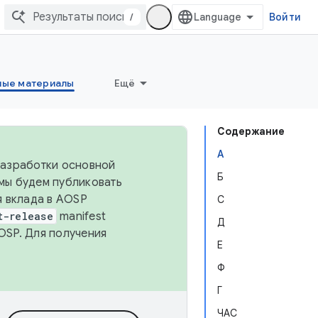
/
Войти
ные материалы
Ещё
Содержание
А
 разработки основной
Б
 мы будем публиковать
я вклада в AOSP
С
t-release
manifest
Д
OSP. Для получения
Е
Ф
Г
ЧАС