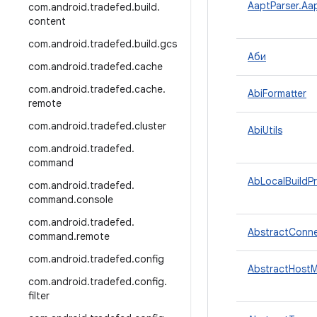
AaptParser.Aa
com
.
android
.
tradefed
.
build
.
content
com
.
android
.
tradefed
.
build
.
gcs
Аби
com
.
android
.
tradefed
.
cache
com
.
android
.
tradefed
.
cache
.
AbiFormatter
remote
com
.
android
.
tradefed
.
cluster
AbiUtils
com
.
android
.
tradefed
.
command
AbLocalBuildPr
com
.
android
.
tradefed
.
command
.
console
com
.
android
.
tradefed
.
AbstractConne
command
.
remote
com
.
android
.
tradefed
.
config
AbstractHostM
com
.
android
.
tradefed
.
config
.
filter