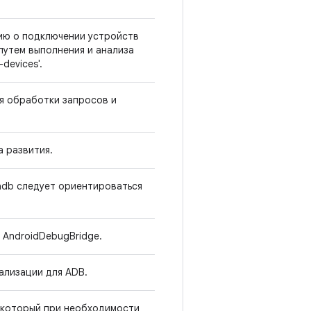
ю о подключении устройств
путем выполнения и анализа
devices'.
я обработки запросов и
а развития.
 adb следует ориентироваться
AndroidDebugBridge.
ализации для ADB.
 который при необходимости