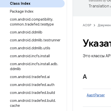
Class Index
Translation
Package Index
com
.
android
.
compatibility
.
common
.
tradefed
.
testtype
AOSP
Докумен
com
.
android
.
ddmlib
Указа
com
.
android
.
ddmlib
.
testrunner
com
.
android
.
ddmlib
.
utils
Это классы API
com
.
android
.
incfs
.
install
com
.
android
.
incfs
.
install
.
adb
.
ddmlib
А
com
.
android
.
tradefed
.
ai
com
.
android
.
tradefed
.
auth
com
.
android
.
tradefed
.
build
AaptParser
com
.
android
.
tradefed
.
build
.
cache