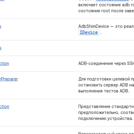
включает состояние adb r
состояние root после зав
e
AdbShimDevice — это реал
IDevice
.
s
tion
ADB-соединение через SS
Preparer
Для подготовки целевой 
остановить сервер ADB на
выполнения тестов ADB.
tion
Представление стандартн
предположительно, соотв
подключению устройства.