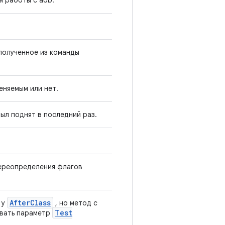
я работы с adb.
полученное из команды
еняемым или нет.
ыл поднят в последний раз.
ереопределения флагов
After
Class
 у
, но метод с
Test
вать параметр