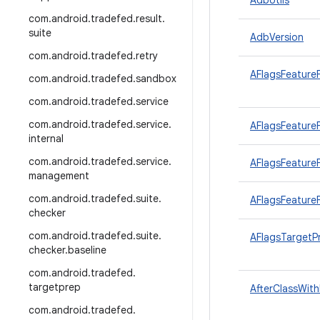
AdbUtils
com
.
android
.
tradefed
.
result
.
suite
AdbVersion
com
.
android
.
tradefed
.
retry
AFlagsFeature
com
.
android
.
tradefed
.
sandbox
com
.
android
.
tradefed
.
service
com
.
android
.
tradefed
.
service
.
AFlagsFeatureF
internal
com
.
android
.
tradefed
.
service
.
AFlagsFeatureF
management
com
.
android
.
tradefed
.
suite
.
AFlagsFeatureF
checker
com
.
android
.
tradefed
.
suite
.
AFlagsTargetP
checker
.
baseline
com
.
android
.
tradefed
.
targetprep
AfterClassWith
com
.
android
.
tradefed
.