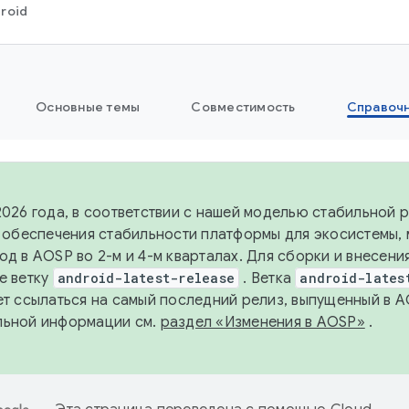
roid
Основные темы
Совместимость
Справоч
2026 года, в соответствии с нашей моделью стабильной
я обеспечения стабильности платформы для экосистемы,
од в AOSP во 2-м и 4-м кварталах. Для сборки и внесени
е ветку
android-latest-release
. Ветка
android-lates
ет ссылаться на самый последний релиз, выпущенный в A
льной информации см.
раздел «Изменения в AOSP»
.