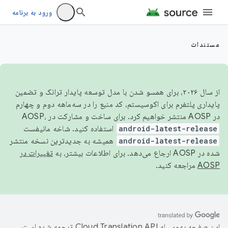
ورود به برنامه
مستندات
از سال ۲۰۲۶، برای همسو شدن با مدل توسعه پایدار ترانک و تضمین
پایداری پلتفرم برای اکوسیستم، کد منبع را در سه‌ماهه دوم و چهارم
در AOSP منتشر خواهیم کرد. برای ساخت و مشارکت در AOSP،
android-latest-release
استفاده کنید. شاخه مانیفست
android-latest-release
همیشه به جدیدترین نسخه منتشر
شده در AOSP ارجاع می‌دهد. برای اطلاعات بیشتر، به
تغییرات در
AOSP
مراجعه کنید.
این صفحه به‌وسیله
ترجمه شده است.