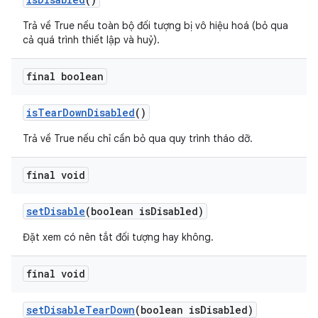
Trả về True nếu toàn bộ đối tượng bị vô hiệu hoá (bỏ qua
cả quá trình thiết lập và huỷ).
final boolean
is
Tear
Down
Disabled
()
Trả về True nếu chỉ cần bỏ qua quy trình tháo dỡ.
final void
set
Disable
(boolean is
Disabled)
Đặt xem có nên tắt đối tượng hay không.
final void
set
Disable
Tear
Down
(boolean is
Disabled)