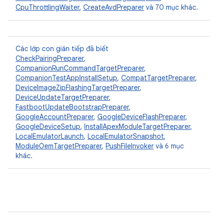
CpuThrottlingWaiter
,
CreateAvdPreparer
và 70 mục khác.
Các lớp con gián tiếp đã biết
CheckPairingPreparer
,
CompanionRunCommandTargetPreparer
,
CompanionTestAppInstallSetup
,
CompatTargetPreparer
,
DeviceImageZipFlashingTargetPreparer
,
DeviceUpdateTargetPreparer
,
FastbootUpdateBootstrapPreparer
,
GoogleAccountPreparer
,
GoogleDeviceFlashPreparer
,
GoogleDeviceSetup
,
InstallApexModuleTargetPreparer
,
LocalEmulatorLaunch
,
LocalEmulatorSnapshot
,
ModuleOemTargetPreparer
,
PushFileInvoker
và 6 mục
khác.