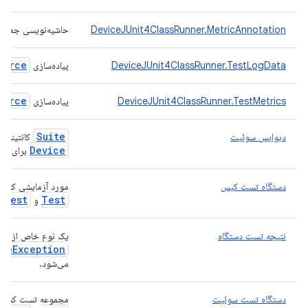
DeviceJUnit4ClassRunner.MetricAnnotation
حاشیه‌نویسی جعلی بر
ource
DeviceJUnit4ClassRunner.TestLogData
پیاده‌سازی
ource
DeviceJUnit4ClassRunner.TestMetrics
پیاده‌سازی
Suite
دیوایس سوئیت
کانتینر JUnit4 را گسترش می‌دهد تا یک
Device
برای تست‌
دستگاه تست کیس
مورد آزمایشی کمکی JUnit که سرویس‌
e
Test
Test
و
t
نتیجه تست دستگاه
یک نوع خاص از
ble
Exception
می‌شود.
دستگاه تست سوئیت
مجموعه تست کمکی JUnit که سرویس‌ه