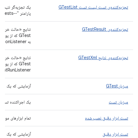
تجزیه‌کننده‌ی تست لیست تست GTestList
پارامتر "--gtest_list_tests".
تجزیه‌کننده‌ی GTestResult
نتایج «حالت خروجی 
GTest که از پ
به ITestInvocationListener اطلاع می‌دهد.
تجزیه‌کننده‌ی نتایج GTestXml
GTest که از پ
ITestRunListener را از نتایج مطلع می‌سا
میزبانGTest
آزمایشی که یک بسته
میزبان تست
یک اجراکننده تست برا
تست ابزار دقیق نصب شده
تمام ابزارهای موجود
تست ابزار دقیق
آزمایشی که یک بسته