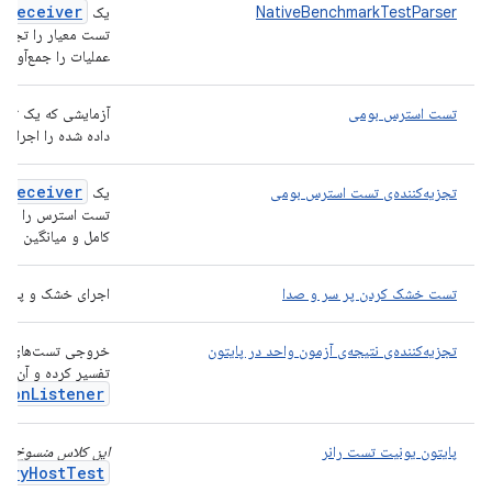
t
Receiver
NativeBenchmarkTestParser
یک
تست معیار را تجزیه
عملیات را جمع‌آوری 
تست استرس بومی
آزمایشی که یک تست
داده شده را اجرا می
t
Receiver
تجزیه‌کننده‌ی تست استرس بومی
یک
تست استرس را تجزیه
کامل و میانگین زمان
تست خشک کردن پر سر و صدا
اجرای خشک و پر سر
تجزیه‌کننده‌ی نتیجه‌ی آزمون واحد در پایتون
تفسیر کرده و آن را 
tion
Listener
پایتون یونیت تست رانر
این کلاس منسوخ شد
naryHostTest