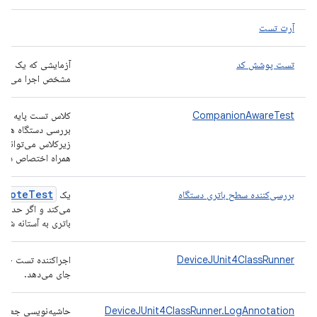
آرت تست
تست پوشش کد
آزمایشی که یک بسته
مشخص اجرا می‌کند 
CompanionAwareTest
بررسی دستگاه همراه
زیرکلاس می‌تواند
همراه اختصاص داده
emote
Test
بررسی‌کننده سطح باتری دستگاه
یک
می‌کند و اگر حداقل 
باتری به آستانه شار
DeviceJUnit4ClassRunner
اجراکننده تست JUnit4 که
جای می‌دهد.
DeviceJUnit4ClassRunner.LogAnnotation
حاشیه‌نویسی جعلی ب