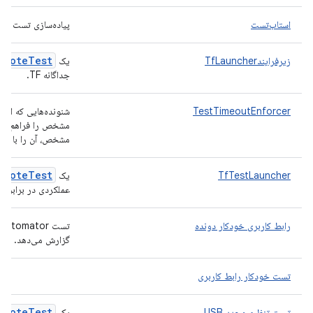
استاب‌تست
پیاده‌سازی تست خال
emote
Test
زیرفرایندTfLauncher
یک
جداگانه TF.
TestTimeoutEnforcer
شنونده‌هایی که امک
مشخص را فراهم می‌
مشخص، آن را با شک
emote
Test
TfTestLauncher
یک
عملکردی در برابر نصب
رابط کاربری خودکار دونده
گزارش می‌دهد.
تست خودکار رابط کاربری
emote
Test
تست تنظیم مجدد USB
یک