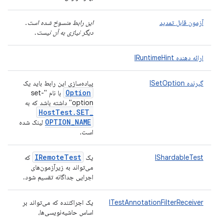
آزمون قابل تمدید
این رابط منسوخ شده است.
دیگر نیازی به آن نیست.
ارائه دهنده IRuntimeHint
گیرنده ISetOption
پیاده‌سازی این رابط باید یک
Option
با نام "set-
option" داشته باشد که به
Host
Test
.
SET
_
OPTION
_
NAME
لینک شده
است.
IRemote
Test
IShardableTest
یک
که
می‌تواند به زیرآزمون‌های
اجرایی جداگانه تقسیم شود.
ITestAnnotationFilterReceiver
یک اجراکننده که می‌تواند بر
اساس حاشیه‌نویسی‌ها،