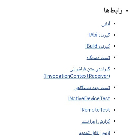
رابط‌ها
آیابی
گیرنده IAbi
گیرنده IBuild
تست دستگاه
گیرنده‌ی متن فراخوانی
(IInvocationContextReceiver)
تست چند دستگاهی
INativeDeviceTest
IRemoteTest
گزارش اجرا نشد
آزمون قابل تمدید