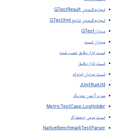
تجزیه‌کننده‌ی GTestResult
تجزیه‌کننده‌ی نتایج GTestXml
میزبانGTest
میزبان تست
تست ابزار دقیق نصب شده
تست ابزار دقیق
تست میزبان ایزوله
JUnitRunUtil
مورد آزمون متریک
MetricTestCase.LogHolder
تست بومی بنچمارک
NativeBenchmarkTestParser