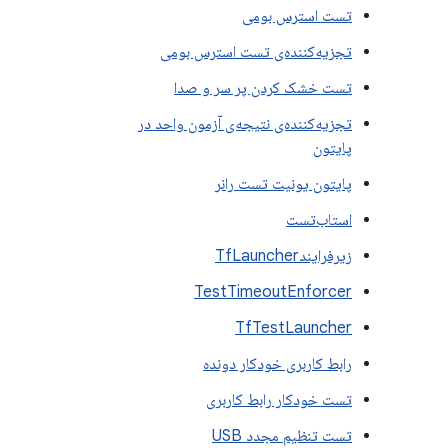
تست استرس بومی
تجزیه‌کننده‌ی تست استرس بومی
تست خشک کردن پر سر و صدا
تجزیه‌کننده‌ی نتیجه‌ی آزمون واحد در
پایتون
پایتون یونیت تست رانر
استاب‌تست
زیرفرایندTfLauncher
TestTimeoutEnforcer
TfTestLauncher
رابط کاربری خودکار دونده
تست خودکار رابط کاربری
تست تنظیم مجدد USB