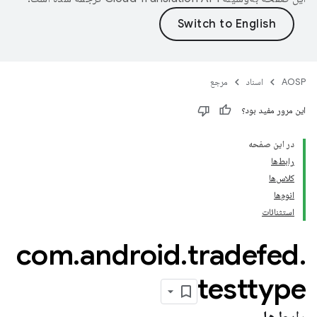
AOSP
اسناد
مرجع
این مرور مفید بود؟
در این صفحه
رابط‌ها
کلاس‌ها
انوم‌ها
استثنائات
com
.
android
.
tradefed
.
testtype