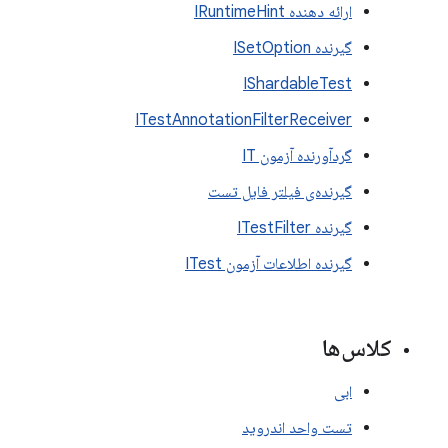
ارائه دهنده IRuntimeHint
گیرنده ISetOption
IShardableTest
ITestAnnotationFilterReceiver
گردآورنده آزمون IT
گیرنده‌ی فیلتر فایل تست
گیرنده ITestFilter
گیرنده اطلاعات آزمون ITest
کلاس‌ها
ابی
تست واحد اندروید