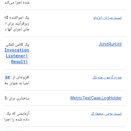
شده اجرا می‌کند.
تست میزبان ایزوله
زیرفرآیند برای اجر
جای اجرای آنها در ف
JUnitRunUtil
یک کلاس کمکی برا
st
Invocation
Listener)
به ف
Result)
.
Case
مورد آزمون متریک
افزونه‌ای از
اجرا به عنوان بخشی از TradeFed فراهم 
MetricTestCase.LogHolder
ساختاری برای نگهدا
تست بومی بنچمارک
آزمایشی که یک تست 
داده شده را اجرا می