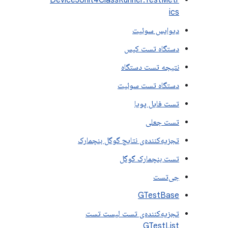
DeviceJUnit4ClassRunner.TestMetr
ics
دیوایس سوئیت
دستگاه تست کیس
نتیجه تست دستگاه
دستگاه تست سوئیت
تست فایل پویا
تست جعلی
تجزیه‌کننده‌ی نتایج گوگل بنچمارک
تست بنچمارک گوگل
جی‌تست
GTestBase
تجزیه‌کننده‌ی تست لیست تست
GTestList