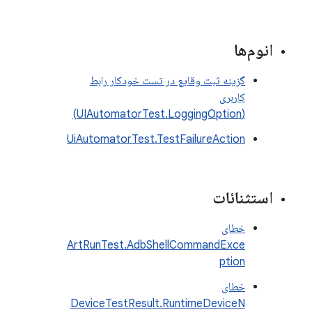
انوم‌ها
گزینه ثبت وقایع در تست خودکار رابط
کاربری
(UIAutomatorTest.LoggingOption)
UiAutomatorTest.TestFailureAction
استثنائات
خطای
ArtRunTest.AdbShellCommandExce
ption
خطای
DeviceTestResult.RuntimeDeviceN