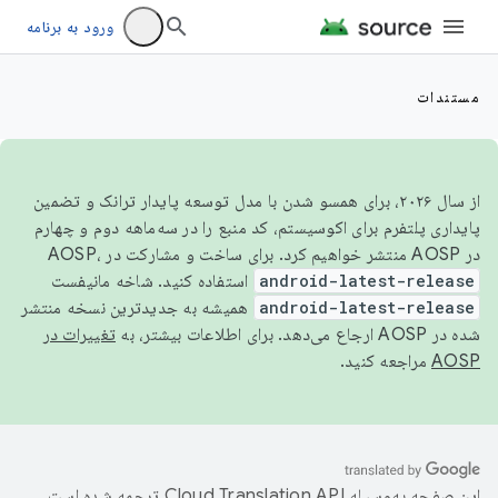
ورود به برنامه
مستندات
از سال ۲۰۲۶، برای همسو شدن با مدل توسعه پایدار ترانک و تضمین
پایداری پلتفرم برای اکوسیستم، کد منبع را در سه‌ماهه دوم و چهارم
در AOSP منتشر خواهیم کرد. برای ساخت و مشارکت در AOSP،
android-latest-release
استفاده کنید. شاخه مانیفست
android-latest-release
همیشه به جدیدترین نسخه منتشر
شده در AOSP ارجاع می‌دهد. برای اطلاعات بیشتر، به
تغییرات در
AOSP
مراجعه کنید.
این صفحه به‌وسیله
ترجمه شده است.