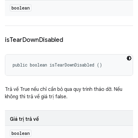
boolean
is
Tear
Down
Disabled
public boolean isTearDownDisabled ()
Trả về True nếu chỉ cần bỏ qua quy trình tháo dỡ. Nếu
không thì trả về giá trị false.
Giá trị trả về
boolean