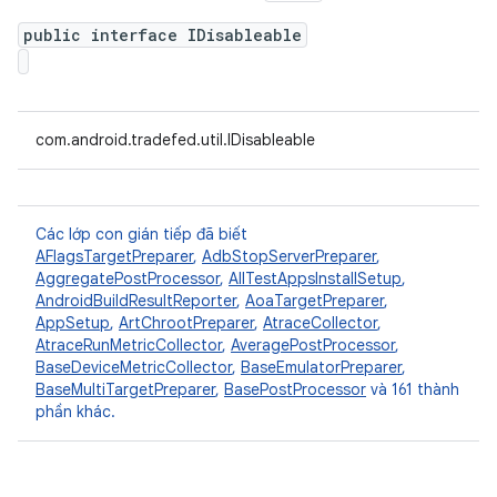
public interface IDisableable
com.android.tradefed.util.IDisableable
Các lớp con gián tiếp đã biết
AFlagsTargetPreparer
,
AdbStopServerPreparer
,
AggregatePostProcessor
,
AllTestAppsInstallSetup
,
AndroidBuildResultReporter
,
AoaTargetPreparer
,
AppSetup
,
ArtChrootPreparer
,
AtraceCollector
,
AtraceRunMetricCollector
,
AveragePostProcessor
,
BaseDeviceMetricCollector
,
BaseEmulatorPreparer
,
BaseMultiTargetPreparer
,
BasePostProcessor
và 161 thành
phần khác.