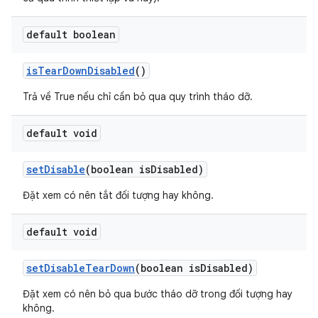
default boolean
is
Tear
Down
Disabled
()
Trả về True nếu chỉ cần bỏ qua quy trình tháo dỡ.
default void
set
Disable
(boolean is
Disabled)
Đặt xem có nên tắt đối tượng hay không.
default void
set
Disable
Tear
Down
(boolean is
Disabled)
Đặt xem có nên bỏ qua bước tháo dỡ trong đối tượng hay
không.