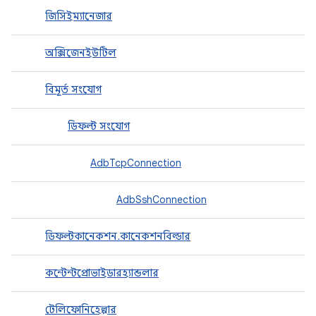
জিসিইম্যানেজার
অক্সিজেনইউটিল
বিমূর্ত সংযোগ
ডিফল্ট সংযোগ
AdbTcpConnection
AdbSshConnection
ডিফল্টকানেকশন.কানেকশনবিল্ডার
কন্টেন্টপ্রোভাইডারহ্যান্ডলার
টেলিফোনিহেল্পার