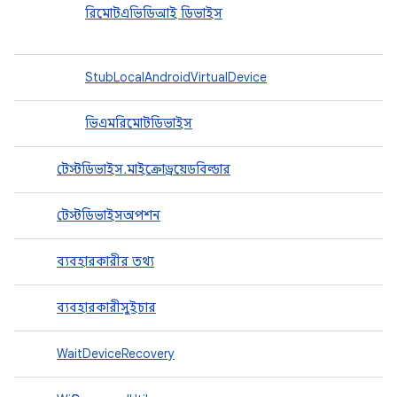
রিমোটএভিডিআই ডিভাইস
StubLocalAndroidVirtualDevice
ভিএমরিমোটডিভাইস
টেস্টডিভাইস.মাইক্রোড্রয়েডবিল্ডার
টেস্টডিভাইসঅপশন
ব্যবহারকারীর তথ্য
ব্যবহারকারীসুইচার
WaitDeviceRecovery