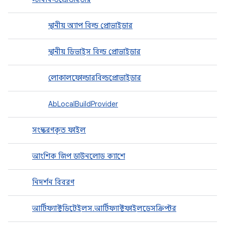
স্থানীয় অ্যাপ বিল্ড প্রোভাইডার
স্থানীয় ডিভাইস বিল্ড প্রোভাইডার
লোকালফোল্ডারবিল্ডপ্রোভাইডার
AbLocalBuildProvider
সংস্করণকৃত ফাইল
আংশিক জিপ ডাউনলোড ক্যাশে
নিদর্শন বিবরণ
আর্টিফ্যাক্টডিটেইলস.আর্টিফ্যাক্টফাইলডেসক্রিপ্টর