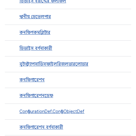
ডিভাইস বরাদ্দের ফলাফল
স্থানীয় ডেভেলপার
কনফিগকমপ্লিটার
ডিভাইস বর্ণনাকারী
বুটস্ট্র্যাপসার্ভিসফাইলরিজলভারলোডার
কনফিগারেশন
কনফিগারেশনডেফ
ConfigurationDef.ConfigObjectDef
কনফিগারেশন বর্ণনাকারী