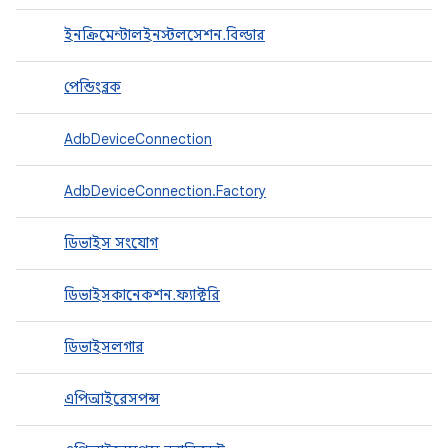
ইনক্রিমেন্টালইনস্টলসেশন.বিল্ডার
পেন্ডিংব্লক
AdbDeviceConnection
AdbDeviceConnection.Factory
ডিভাইস সংযোগ
ডিভাইসকানেকশন.ফ্যাক্টরি
ডিভাইসলগার
এপিআইরেসপন্স