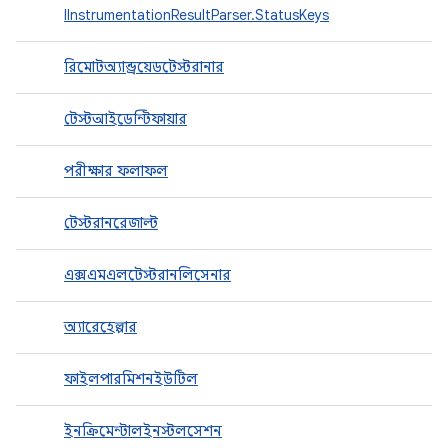
IInstrumentationResultParser.StatusKeys
রিমোটঅ্যান্ড্রয়েডটেস্টরানার
টেস্টআইডেন্টিফায়ার
পরীক্ষার ফলাফল
টেস্টরানরেজাল্ট
এক্সএমএলটেস্টরানলিসেনার
অ্যারেহেল্পার
ফাইলপারমিশনইউটিল
ইনক্রিমেন্টালইনস্টলসেশন