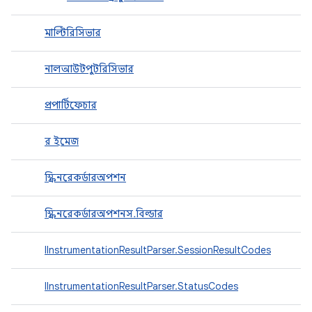
মাল্টিরিসিভার
নালআউটপুটরিসিভার
প্রপার্টিফেচার
র ইমেজ
স্ক্রিনরেকর্ডারঅপশন
স্ক্রিনরেকর্ডারঅপশনস.বিল্ডার
IInstrumentationResultParser.SessionResultCodes
IInstrumentationResultParser.StatusCodes