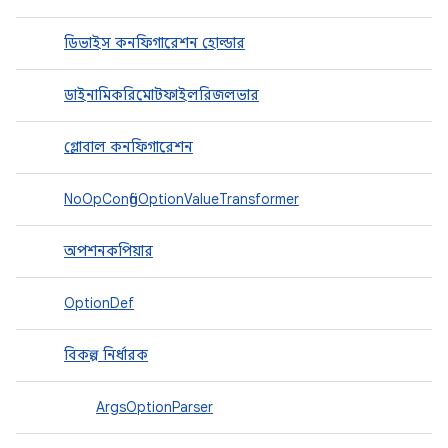
ডিভাইস কনফিগারেশন হোল্ডার
ডাইনামিকরিমোটফাইলরিজলভার
গ্লোবাল কনফিগারেশন
NoOpConfigOptionValueTransformer
অপশনকপিয়ার
OptionDef
বিকল্প নির্ধারক
ArgsOptionParser