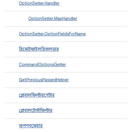
OptionSetter.Handler
OptionSetter.MapHandler
OptionSetter.OptionFieldsForName
রিমোটফাইলরিজলভার
CommandOptionsGetter
GetPreviousPassedHelper
গ্লোবালফিল্টারগেটার
গ্লোবালটেস্টফিল্টার
অপশনফেচার