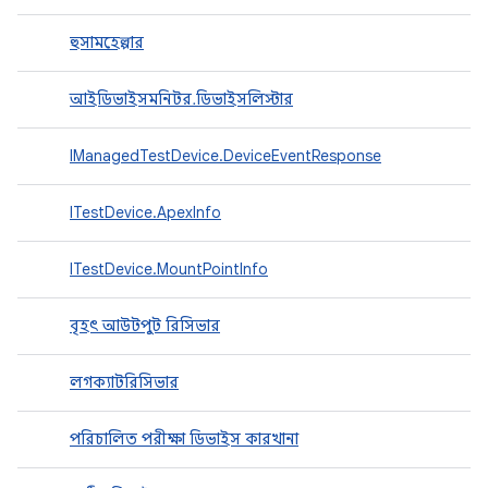
হুসামহেল্পার
আইডিভাইসমনিটর.ডিভাইসলিস্টার
IManagedTestDevice.DeviceEventResponse
ITestDevice.ApexInfo
ITestDevice.MountPointInfo
বৃহৎ আউটপুট রিসিভার
লগক্যাটরিসিভার
পরিচালিত পরীক্ষা ডিভাইস কারখানা