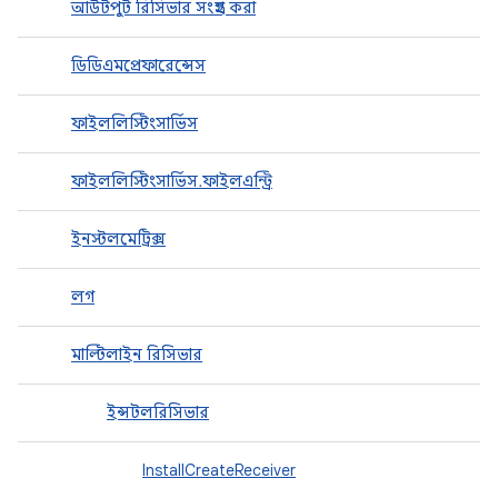
আউটপুট রিসিভার সংগ্রহ করা
ডিডিএমপ্রেফারেন্সেস
ফাইললিস্টিংসার্ভিস
ফাইললিস্টিংসার্ভিস.ফাইলএন্ট্রি
ইনস্টলমেট্রিক্স
লগ
মাল্টিলাইন রিসিভার
ইন্সটলরিসিভার
InstallCreateReceiver