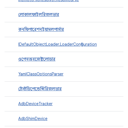
লোকালফাইলরিজলভার
কনফিগারেশনইয়ামলপার্সার
IDefaultObjectLoader.LoaderConfiguration
ওপেনঅবজেক্টলোডার
YamlClassOptionsParser
টেস্টডিপেন্ডেন্সিরিজলভার
AdbDeviceTracker
AdbShimDevice