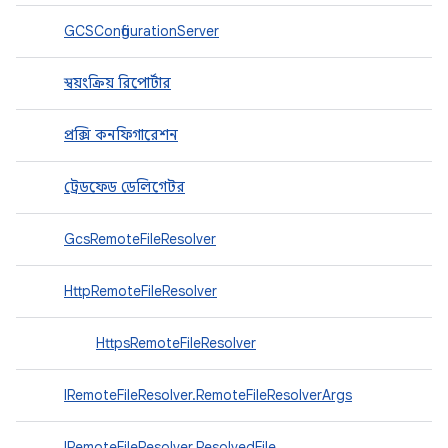
GCSConfigurationServer
স্বয়ংক্রিয় রিপোর্টার
প্রক্সি কনফিগারেশন
ট্রেডফেড ডেলিগেটর
GcsRemoteFileResolver
HttpRemoteFileResolver
HttpsRemoteFileResolver
IRemoteFileResolver.RemoteFileResolverArgs
IRemoteFileResolver.ResolvedFile