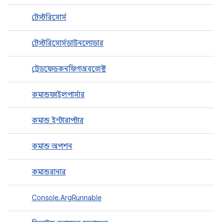
টেস্টরিসোর্স
টেস্টরিসোর্সডাউনলোডার
ট্রেডফেডকনফিগঅবজেক্ট
কমান্ডফাইলপার্সার
কমান্ড ইন্টারাপ্টার
কমান্ড অপশন
কমান্ডরানার
Console.ArgRunnable