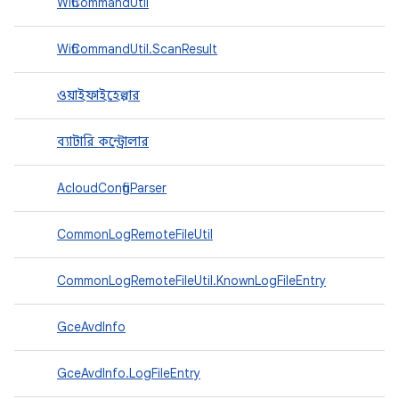
WifiCommandUtil
WifiCommandUtil.ScanResult
ওয়াইফাইহেল্পার
ব্যাটারি কন্ট্রোলার
AcloudConfigParser
CommonLogRemoteFileUtil
CommonLogRemoteFileUtil.KnownLogFileEntry
GceAvdInfo
GceAvdInfo.LogFileEntry