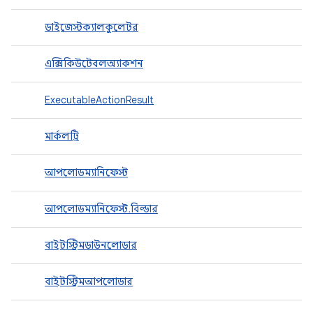
ডাইজেস্টক্যালকুলেটর
এক্সিকিউটেবলঅ্যাকশন
ExecutableActionResult
মার্কলট্রি
আপলোডম্যানিফেস্ট
আপলোডম্যানিফেস্ট.বিল্ডার
বাইটস্ট্রিমডাউনলোডার
বাইটস্ট্রিমআপলোডার