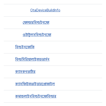
OtaDeviceBuildInfo
ফোল্ডারবিল্ডইনফো
ওটাটুলসবিল্ডইনফো
বিল্ডইনফোকি
বিল্ডসিরিয়ালাইজডভার্সন
ক্যাসকনভার্টার
ক্যাসফিউজড্রাইভারপ্রোফাইল
কমান্ডলাইনবিল্ডইনফোবিল্ডার