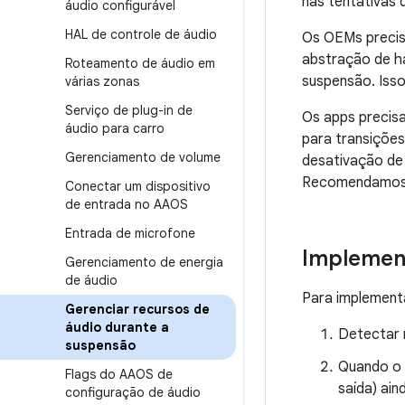
nas tentativas
áudio configurável
HAL de controle de áudio
Os OEMs precis
abstração de ha
Roteamento de áudio em
suspensão. Isso
várias zonas
Serviço de plug-in de
Os apps precis
áudio para carro
para transições
Gerenciamento de volume
desativação de
Recomendamos 
Conectar um dispositivo
de entrada no AAOS
Entrada de microfone
Implement
Gerenciamento de energia
de áudio
Para implementa
Gerenciar recursos de
áudio durante a
Detectar 
suspensão
Quando o 
Flags do AAOS de
saída) ain
configuração de áudio