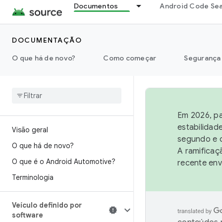
Documentos
Android Code Se
DOCUMENTAÇÃO
O que há de novo?
Como começar
Segurança
Em 2026, pa
estabilidad
Visão geral
segundo e q
O que há de novo?
A ramificaç
O que é o Android Automotive?
recente env
Terminologia
Veículo definido por
software