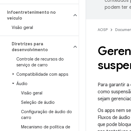
conteúdos p
podem ter e
Infoentretenimento no
veículo
Visão geral
AOSP
Documen
Diretrizes para
Gerenc
desenvolvimento
Controle de recursos do
suspe
serviço de carro
Compatibilidade com apps
Áudio
Para garantir a
como suspensão
Visão geral
sejam gerencia
Seleção de áudio
Os apps nem sem
Configuração de áudio do
Fluxos de áudio
carro
que pode bloque
Mecanismo de política de