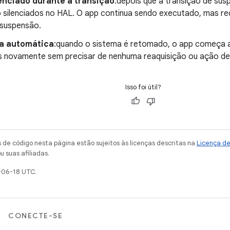
lenciado durante a transição
:depois que a transição de sus
o silenciados no HAL. O app continua sendo executado, mas re
 suspensão.
a automática
:quando o sistema é retomado, o app começa a
is novamente sem precisar de nenhuma reaquisição ou ação de
Isso foi útil?
de código nesta página estão sujeitos às licenças descritas na
Licença d
u suas afiliadas.
-06-18 UTC.
CONECTE-SE