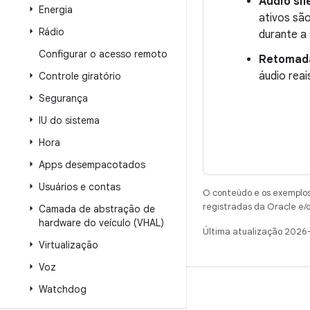
Áudio si
Energia
ativos sã
Rádio
durante a
Configurar o acesso remoto
Retomad
áudio rea
Controle giratório
Segurança
IU do sistema
Hora
Apps desempacotados
Usuários e contas
O conteúdo e os exemplos 
registradas da Oracle e/o
Camada de abstração de
hardware do veículo (VHAL)
Última atualização 2026
Virtualização
Voz
Watchdog
CRIAR