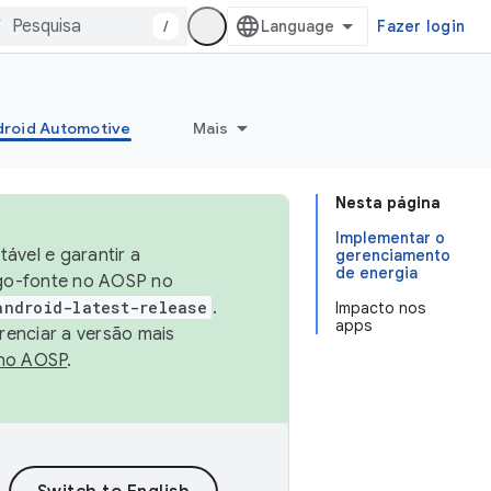
/
Fazer login
roid Automotive
Mais
Nesta página
Implementar o
ável e garantir a
gerenciamento
de energia
igo-fonte no AOSP no
android-latest-release
.
Impacto nos
apps
renciar a versão mais
no AOSP
.