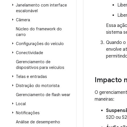
Libe
Janelamento com interface
escalonável
Libe
Câmera
Essa ação
Núcleo do framework do
sistema s
carro
Quando o 
Configurações do veículo
envolve at
Conectividade
permitind
Gerenciamento de
dispositivos para veículos
Telas e entradas
Impacto 
Distração do motorista
O gerenciamento
Gerenciamento de flash wear
maneiras:
Local
Suspensã
Notificações
S2D ou S2
Análise de desempenho