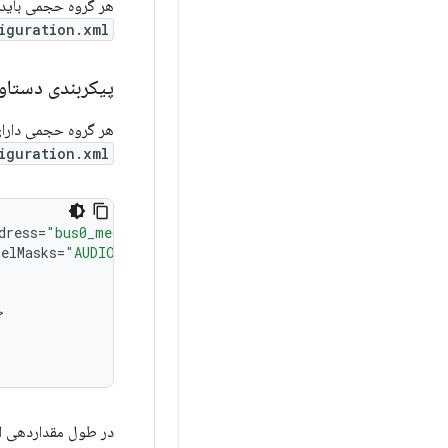
هر گروه حجمی باید 
iguration.xml
پیکربندی دستاو
هر گروه حجمی دارای
iguration.xml
dress
=
"bus0_media_out"
nelMasks
=
"AUDIO_CHANNEL_OUT_STEREO"
/
در طول مقداردهی اول