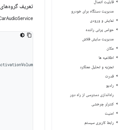
قابلیت اتصال
تعریف گروه‌ها
مدیریت دستگاه برای خودرو
CarAudioService از گروه‌های حجمی تعریف‌شده د
نمایش و ورودی
حواس پرتی راننده
مدیریت سایش فلاش
مکان
اطلاعیه ها
ActivationVolumePercentage
=
"90"
تجزیه و تحلیل عملکرد
قدرت
رادیو
راه‌اندازی دسترسی از راه دور
کنترلر چرخشی
امنیت
رابط کاربری سیستم