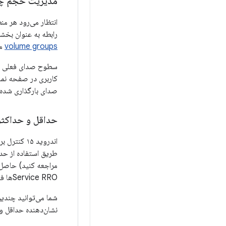
مدیریت حجم چن
انتظار می‌رود هر م
رابطه به عنوان بخش
volume groups
مر
سطوح صدای فعلی برا
کاربری در صفحه نما
صدای بارگذاری شده 
حداقل و حداکثر
اندروید ۱۵
طریق استفاده از حد
مراجعه کنید) حاصل م
Service RROها فعال کنید.
شما می‌توانید چند
نشان‌دهنده حداقل و