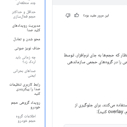
چند منطقه‌ای
حداقل و حداکثر
این مرور مفید بود؟
حجم فعال‌سازی
مدیریت رویدادهای
کلید صدا
محو شدن و تعادل
حذف نویز صوتی
ظار که حجم‌ها به جای نرم‌افزار، توسط
چه زمانی باید
ی را در گروه‌های حجمی سازماندهی
اردک زد؟
صداهای بحرانی
ایمنی
رابط کاربری تنظیمات
صدا را پیکربندی
کنید
رویداد گروهی حجم
صدا استفاده می‌کنند. برای جلوگیری از
خودرو
د):
اطلاعات گروه
حجم خودرو