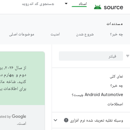
اسناد
جستجوی کد اندروید
مستندات
چه خبر؟
شروع شدن
امنیت
موضوعات اصلی
از 
دوم و چهارم در AOSP منتشر خواهیم کرد. برای ساخت و مشارکت در 
نمای کلی
کنید. شاخه ما
چه خبر؟
برای اطلاعات ب
Android Automotive چیست؟
اصطلاحات
وسیله نقلیه تعریف شده نرم افزاری
است.