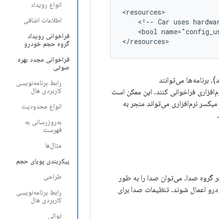
انواع رویداد
<resources>

اطلاعات اضافی
    <!-- Car uses hardwar
    <bool name="config_u
فراخوانی رویداد
گروه حجم خودرو
فراخوانی مجدد بهره
صوتی
 برنامه‌ها می‌توانند
رابط برنامه‌نویسی
کاربردی هال
‌افزاری فراخوانی کنند. این ممکن است
یکسر نرم‌افزاری می‌تواند منجر به
انواع محدودیت
به‌روزرسانی به
فهرست
مثال‌ها
پیکربندی پویای حجم
طراحی
 گروه صدا، می‌توان صدا را به طور
درو اعمال شوند. تنظیمات صدا برای
رابط برنامه‌نویسی
کاربردی هال
توالی