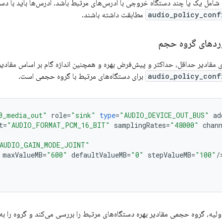
شامل یک یا چند دستگاه خروجی با آدرس‌های مرتبط باشد. آدرس‌ها باید با د
audio_policy_conf
مطابقت داشته باشند.
ردهای گروه حجم
 مقادیر حداقل، حداکثر و پیش‌فرض بهره و همچنین اندازه گام بر اساس مقادیر
audio_policy_conf
برای دستگاه‌های مرتبط با گروه حجمی است.
0_media_out"
role
=
"sink"
type
=
"AUDIO_DEVICE_OUT_BUS"
ad
t
=
"AUDIO_FORMAT_PCM_16_BIT"
samplingRates
=
"48000"
chan
AUDIO_GAIN_MODE_JOINT"
maxValueMB
=
"600"
defaultValueMB
=
"0"
stepValueMB
=
"100"
/
یه، گروه حجمی مقادیر بهره دستگاه‌های مرتبط را بررسی می‌کند و گروه را به