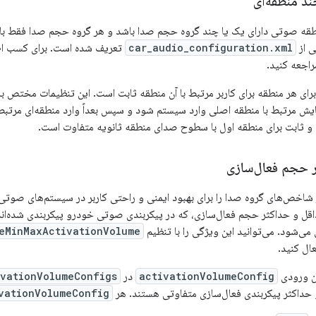
د منطقه‌ای
نطقه صوتی دارای یک یا چند گروه حجم صدا باشد و هر گروه حجم صدا فقط ب
ی از
car_audio_configuration.xml
تعریف شده است. برای کسب اطلا
اجعه کنید.
ی هر منطقه برای کاربر مرتبط با آن منطقه ثابت است. این تنظیمات مختص به 
یش مرتبط با منطقه اصلی وارد سیستم شود و سپس بعداً وارد منطقه‌ای مرتب
و ثابت برای منطقه اول با سطوح صدای منطقه ثانویه متفاوت است.
 حجم فعال‌سازی
 کنترل بر شاخص‌های گروه صدا را برای بهبود ایمنی و راحتی کاربر در سیستم‌های صوت
اقل و حداکثر حجم فعال‌سازی، که در پیکربندی صوتی خودرو پیکربندی شده‌اند
ی‌شود. می‌توانید این ویژگی را با تنظیم
eMinMaxActivationVolume
ین ورودی
activationVolumeConfig
در
ivationVolumeConfigs
 حداکثر پیکربندی فعال‌سازی متفاوتی هستند. هر
vationVolumeConfig