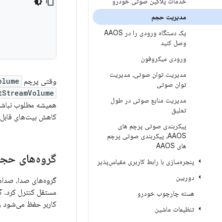
خدمات پلاگین صوتی خودرو
مدیریت حجم
یک دستگاه ورودی را در AAOS
وصل کنید
ورودی میکروفون
مدیریت توان صوتی، مدیریت
وقتی پرچم
olume
توان صوتی
StreamVolume()
مدیریت منابع صوتی در طول
همیشه مطلوب نباشد ز
تعلیق
کاهش بیت‌های قابل
پیکربندی صوتی پرچم های
AAOS، پیکربندی صوتی پرچم
های AAOS
گروه‌های حج
پنجره‌سازی با رابط کاربری مقیاس‌پذیر
دوربین
گروه‌های صدا، صداها
مستقل کنترل کرد. گ
هسته چارچوب خودرو
کاربر حفظ می‌شود و 
تنظیمات ماشین