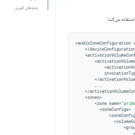
جنبه‌های کلیدی
ستفاده می‌کند:
<
audioZoneConfiguration
<
/
deviceConfiguratio
<
activationVolumeCon
<
activationVolum
<
activationV
invocationTy
<
/
activationVolu
...
<
/
activationVolumeCo
<
zones
<
zone
name
=
"prim
<
zoneConfigs
<
zoneConfi
<
volumeG
<
gro