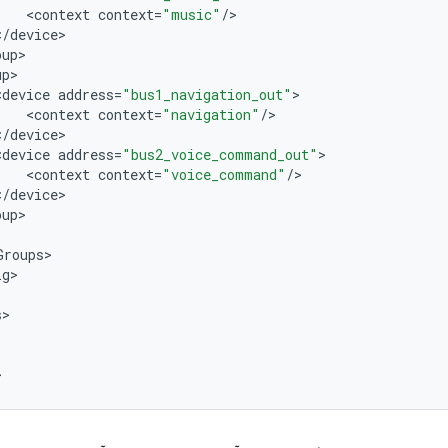
<
context
context
=
"music"
/
<
/
device
oup
up
<
device
address
=
"bus1_navigation_out"
<
context
context
=
"navigation"
/
<
/
device
<
device
address
=
"bus2_voice_command_out"
<
context
context
=
"voice_command"
/
<
/
device
oup
Groups
ig
s