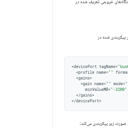
ستگاه‌های خروجی تعریف شده در
 پیکربندی شده در
<
devicePort
tagName
=
"bus
<
profile
name
=
""
forma
<
gains
<
gain
name
=
""
mode
=
"
minValueMB
=
"-3200"
<
/
gains
>

<
/
devicePort
 صورت زیر پیکربندی می‌کند: