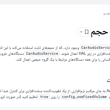
ودرو
 حجم
CarAudioServi
وجود دارد، که از حجم‌های ثابت استفاده می‌کند با این انت
در زیر HAL اعمال شوند.
CarAudioService
دستگاه‌های خروج
یکسانی را برای همه دستگاه‌های مرتبط با یک گروه حجمی اعمال کند.
ت
پیاده‌سازی‌های AAOS به جای میکسر نرم‌افزاری، از یک تقویت‌کننده سخت‌افزاری برای کنترل 
م
config_useFixedVolume
را روی
true
تنظیم کنید (در صورت لزوم، overlay کنی