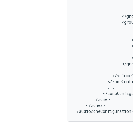
<
/
gr
<
gro
<
/
gr
...
<
/
volume
<
/
zoneConf
...
<
/
zoneConfig
<
/
zone
<
/
zones
>

<
/
audioZoneConfiguration