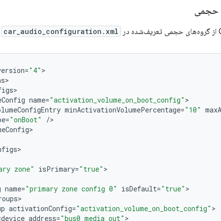
ی حجمی
ر
car_audio_configuration.xml
ا
version
=
"4"
ns
figs
eConfig
name
=
"activation_volume_on_boot_config"
olumeConfigEntry
minActivationVolumePercentage
=
"10"
max
pe
=
"onBoot"
/
meConfig
nfigs
ary zone"
isPrimary
=
"true"
g
name
=
"primary zone config 0"
isDefault
=
"true"
roups
up
activationConfig
=
"activation_volume_on_boot_config"
<
device
address
=
"bus0_media_out"