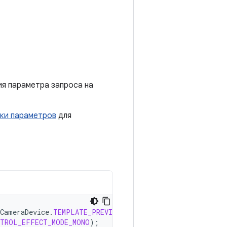
ия параметра запроса на
ки параметров
для
CameraDevice
.
TEMPLATE_PREVIEW
);
NTROL_EFFECT_MODE_MONO
);