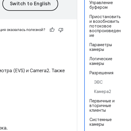
Управление
буфером
Приостановить
и возобновить
потоковое
ия оказалась полезной?
воспроизведен
ие
Параметры
камеры
Логические
камеры
отра (EVS) и Camera2. Также
Разрешения
ЭВС
Камера2
Первичные и
вторичные
клиенты
Системные
камеры
ока.