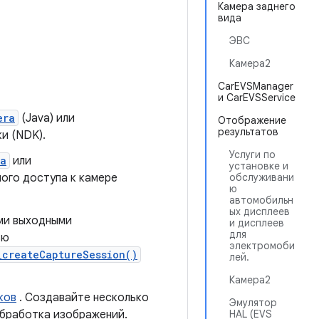
Камера заднего
вида
ЭВС
Камера2
CarEVSManager
и CarEVSService
era
(Java) или
Отображение
результатов
и (NDK).
Услуги по
ra
или
установке и
ого доступа к камере
обслуживани
ю
автомобильн
ых дисплеев
ми выходными
и дисплеев
для
ью
электромоби
_createCaptureSession()
лей.
Камера2
ков
. Создавайте несколько
Эмулятор
обработка изображений.
HAL (EVS