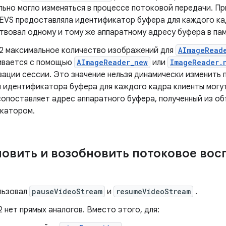
льно могло изменяться в процессе потоковой передачи. Пр
 EVS предоставляла идентификатор буфера для каждого ка
твовал одному и тому же аппаратному адресу буфера в пам
2 максимальное количество изображений для
AImageRead
ивается с помощью
AImageReader_new
или
ImageReader.
ации сессии. Это значение нельзя динамически изменить п
я идентификатора буфера для каждого кадра клиенты могу
сопоставляет адрес аппаратного буфера, полученный из о
катором.
овить и возобновить потоковое во
льзовал
pauseVideoStream
и
resumeVideoStream
.
 нет прямых аналогов. Вместо этого, для: