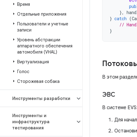
@Ov
Время
pub
},
hand
Отдельные приложения
}
catch
(
Ca
Пользователи и учетные
// Hand
записи
}
Уровень абстракции
аппаратного обеспечения
автомобиля (VHAL)
Виртуализация
Потоковы
Голос
В этом раздел
Сторожевая собака
ЭВС
Инструменты разработки
В системе EVS
Инструменты и
Для нача
инфраструктура
тестирования
Останови