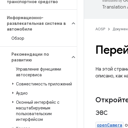
транспортное средство
Translation
Информационно-
развлекательная система в
автомобиле
AOSP
Докумен
Обзор
Перей
Рекомендации по
развитию
На этой стран
Управление функциями
автосервиса
описано, как 
Совместимость приложений
Аудио
Откройте
Оконный интерфейс с
масштабируемым
ЭВС
пользовательским
интерфейсом
openCamera
о