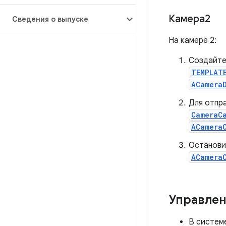
Камера2
Сведения о выпуске
На камере 2:
Создайте
TEMPLAT
ACamera
Для отпр
CameraC
ACamera
Останови
ACamera
Управле
В систем