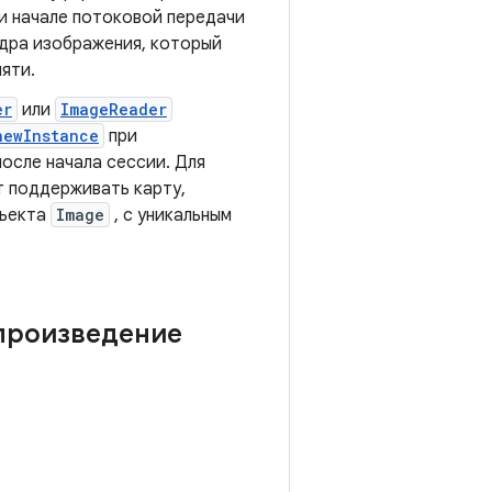
и начале потоковой передачи
дра изображения, который
яти.
er
или
ImageReader
newInstance
при
осле начала сессии. Для
т поддерживать карту,
бъекта
Image
, с уникальным
спроизведение