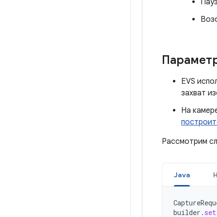
Пауз
Воз
Парамет
EVS испо
захват из
На камер
построи
Рассмотрим сл
Java
CaptureRequ
builder
.
set