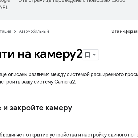
Эта страница переведена с помощью
Cloud
 API
.
тация
Автомобильный
Эта информац
ти на камеру2
ице описаны различия между системой расширенного просм
настроить вашу систему Camera2.
 и закройте камеру
бъединяет открытие устройства и настройку единого пот