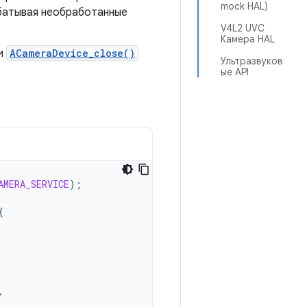
mock HAL)
батывая необработанные
V4L2 UVC
Камера HAL
ли
ACameraDevice_close()
Ультразвуков
ые API
AMERA_SERVICE
);
{
}