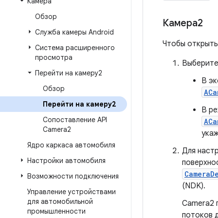
Камера
Обзор
Камера2
Служба камеры Android
Чтобы открыть
Система расширенного
просмотра
Выберите
Перейти на камеру2
В э
Обзор
ACa
Перейти на камеру2
В р
Сопоставление API
ACa
Camera2
укаж
Ядро каркаса автомобиля
Для наст
Настройки автомобиля
поверхно
CameraD
Возможности подключения
(NDK).
Управление устройствами
для автомобильной
Camera2 
промышленности
потоков д