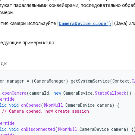
лужат параллельными конвейерами, последовательно обра
амеры.
ытия камеры используйте
CameraDevice.close()
(Java) и
едующие примеры кода:
НДК
er
manager
=
(
CameraManager
)
getSystemService
(
Context
.
C
.
openCamera
(
cameraId
,
new
CameraDevice
.
StateCallback
()
erride
lic
void
onOpened
(
@NonNull
CameraDevice
camera
)
{
// Camera opened, now create session
erride
lic
void
onDisconnected
(
@NonNull
CameraDevice
camera
)
{