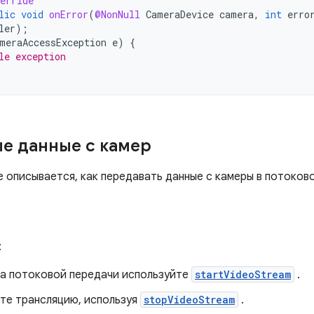
erride
lic
void
onError
(
@NonNull
CameraDevice
camera
,
int
erro
ler
);
meraAccessException
e
)
{
le exception
е данные с камер
е описывается, как передавать данные с камеры в потоков
:
ла потоковой передачи используйте
startVideoStream
.
те трансляцию, используя
stopVideoStream
.