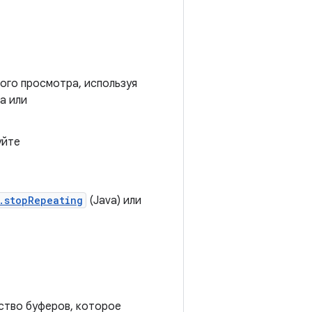
ого просмотра, используя
a или
уйте
.stopRepeating
(Java) или
ство буферов, которое