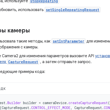
а, используйте
stopRepeating
обновить, использовать
setSingleRepeatingRequest
ры камеры
льзовала такие методы, как
setIntParameter
для изменен
ображения с камеры.
е Camera2 для изменения параметров вызовите API
установ
теля
CaptureRequest
, а затем отправьте запрос.
едующие примеры кода:
НДК
est
.
Builder
builder
=
cameraDevice
.
createCaptureRequest
(
(
CaptureRequest
.
CONTROL_EFFECT_MODE
,
CaptureRequest
.
CO