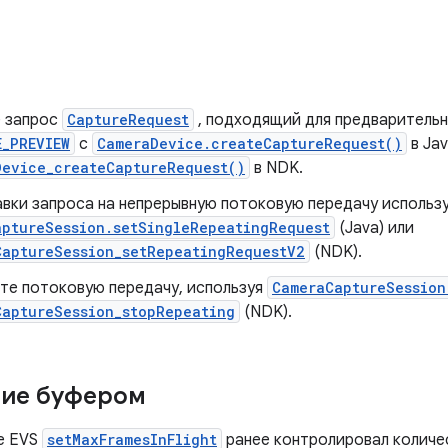
 запрос
CaptureRequest
, подходящий для предварительн
E_PREVIEW
с
CameraDevice.createCaptureRequest()
в Jav
Device_createCaptureRequest()
в NDK.
авки запроса на непрерывную потоковую передачу использ
aptureSession.setSingleRepeatingRequest
(Java) или
CaptureSession_setRepeatingRequestV2
(NDK).
те потоковую передачу, используя
CameraCaptureSession
CaptureSession_stopRepeating
(NDK).
ние буфером
е EVS
setMaxFramesInFlight
ранее контролировал количе