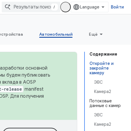
/
Войти
устройства
Автомобильный
Ещё
Содержание
Откройте и
 разработки основной
закройте
камеру
 мы будем публиковать
я вклада в AOSP
ЭВС
t-release
manifest
Камера2
OSP. Для получения
Потоковые
данные с камер
ЭВС
Камера2