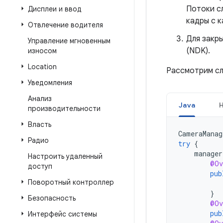
Потоки с
Дисплеи и ввод
кадры с к
Отвлечение водителя
Для закр
Управление мгновенным
(NDK).
износом
Location
Рассмотрим сл
Уведомления
Анализ
Java
производительности
Власть
CameraManag
Радио
try
{
manager
Настроить удаленный
@Ov
доступ
pub
Поворотный контроллер
}
Безопасность
@Ov
pub
Интерфейс системы