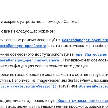
 и закрыть устройство с помощью Camera2:
 один из следующих режимов:
ксклюзивном режиме используйте
CameraManager.openCam
meraManager_openCamera
в нативном комплекте разработк
ежиме совместного доступа используйте
openSharedCame
meraManager_openSharedCamera
. При включении совместн
ите конфигурацию сеанса совместного доступа.
ройки потоков создайте сеанс захвата с соответствующи
стями. Например, из ImageReader или SurfaceView с помощ
evice.createCaptureSession()
(Java) или
ACameraDevice
поддерживает одновременную
обработку нескольких пото
ля таких целей, как предварительный просмотр, запись и 