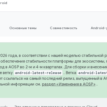
roid
Основные темы
Совместимость
Android-
2026 года, в соответствии с нашей моделью стабильной
я обеспечения стабильности платформы для экосистемы,
од в AOSP во 2-м и 4-м кварталах. Для сборки и внесени
е ветку
android-latest-release
. Ветка
android-lates
ет ссылаться на самый последний релиз, выпущенный в A
льной информации см.
раздел «Изменения в AOSP»
.