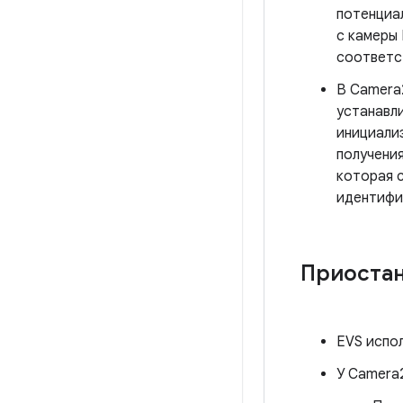
потенциа
с камеры
соответс
В Camera
устанавл
инициализ
получени
которая 
идентифи
Приостан
EVS испо
У Camera2