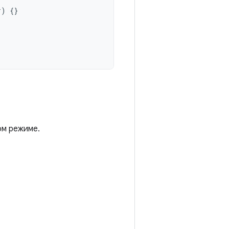
r
)
{}
ом режиме.