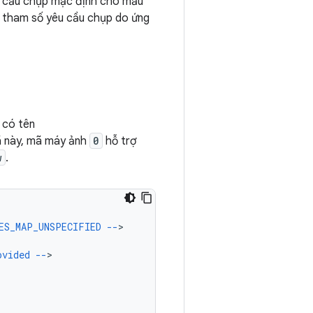
êu cầu chụp mặc định cho mẫu
c tham số yêu cầu chụp do ứng
 có tên
ã này, mã máy ảnh
0
hỗ trợ
w
.
ES_MAP_UNSPECIFIED
--
ovided
--