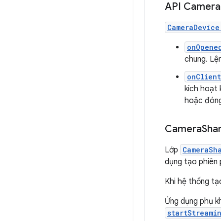
API Camera
CameraDevice
onOpene
chung. Lện
onClien
kích hoạt 
hoặc đóng
Camera
Sha
Lớp
CameraSh
dụng tạo phiên 
Khi hệ thống tạ
Ứng dụng phụ k
startStreami