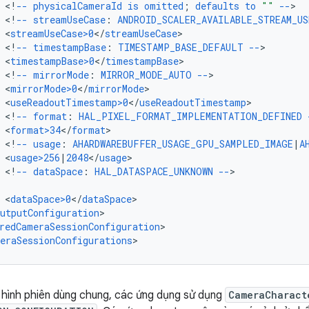
<
!
--
physicalCameraId
is
omitted
;
defaults
to
""
--
<
!
--
streamUseCase
:
ANDROID_SCALER_AVAILABLE_STREAM_US
<
streamUseCase>0
<
/
streamUseCase
<
!
--
timestampBase
:
TIMESTAMP_BASE_DEFAULT
--
<
timestampBase>0
<
/
timestampBase
<
!
--
mirrorMode
:
MIRROR_MODE_AUTO
--
<
mirrorMode>0
<
/
mirrorMode
<
useReadoutTimestamp>0
<
/
useReadoutTimestamp
<
!
--
format
:
HAL_PIXEL_FORMAT_IMPLEMENTATION_DEFINED
<
format>34
<
/
format
<
!
--
usage
:
AHARDWAREBUFFER_USAGE_GPU_SAMPLED_IMAGE
|
A
<
usage>256
|
2048
<
/
usage
<
!
--
dataSpace
:
HAL_DATASPACE_UNKNOWN
--
>

<
dataSpace>0
<
/
dataSpace
utputConfiguration
redCameraSessionConfiguration
>

eraSessionConfigurations
 hình phiên dùng chung, các ứng dụng sử dụng
CameraCharact