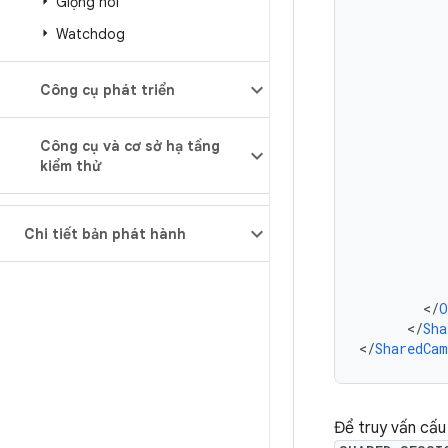
Giọng nói
Watchdog
Công cụ phát triển
Công cụ và cơ sở hạ tầng
kiểm thử
Chi tiết bản phát hành
<
/
O
<
/
Sha
<
/
SharedCam
Để truy vấn cấu