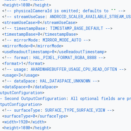
<
height>1080
<
/
height
<
!
--
physicalCameraId
is
omitted
;
defaults
to
""
--
<
!
--
streamUseCase
:
ANDROID_SCALER_AVAILABLE_STREAM_US
<
streamUseCase>0
<
/
streamUseCase
<
!
--
timestampBase
:
TIMESTAMP_BASE_DEFAULT
--
<
timestampBase>0
<
/
timestampBase
<
!
--
mirrorMode
:
MIRROR_MODE_AUTO
--
<
mirrorMode>0
<
/
mirrorMode
<
useReadoutTimestamp>0
<
/
useReadoutTimestamp
<
!
--
format
:
HAL_PIXEL_FORMAT_RGBA_8888
--
<
format>1
<
/
format
<
!
--
usage
:
AHARDWAREBUFFER_USAGE_CPU_READ_OFTEN
--
<
usage>3
<
/
usage
<
!
--
dataSpace
:
HAL_DATASPACE_UNKNOWN
--
<
dataSpace>0
<
/
dataSpace
utputConfiguration
-
Second
OutputConfiguration
:
All
optional
fields
are
p
tputConfiguration
<
!
--
surfaceType
:
SURFACE_TYPE_SURFACE_VIEW
--
<
surfaceType>0
<
/
surfaceType
<
width>1920
<
/
width
<
height>1080
<
/
height