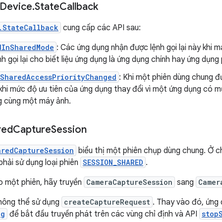
Device
.
State
Callback
.StateCallback
cung cấp các API sau:
dInSharedMode
: Các ứng dụng nhận được lệnh gọi lại này khi
h gọi lại cho biết liệu ứng dụng là ứng dụng chính hay ứng dụng
tSharedAccessPriorityChanged
: Khi một phiên dùng chung đư
khi mức độ ưu tiên của ứng dụng thay đổi vì một ứng dụng có 
 cùng một máy ảnh.
red
Capture
Session
aredCaptureSession
biểu thị một phiên chụp dùng chung. Ở 
phải sử dụng loại phiên
SESSION_SHARED
.
o một phiên, hãy truyền
CameraCaptureSession
sang
Camer
hông thể sử dụng
createCaptureRequest
. Thay vào đó, ứng
ng
để bắt đầu truyền phát trên các vùng chỉ định và API
stop