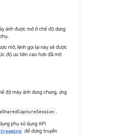
 máy ảnh được mở ở chế độ dùng
 phụ.
ợc mở, lệnh gọi lại này sẽ được
mức độ ưu tiên cao hơn đã mở
chế độ máy ảnh dùng chung, ứng
aSharedCaptureSession
.
 dụng phụ sử dụng API
Streaming
để dừng truyền