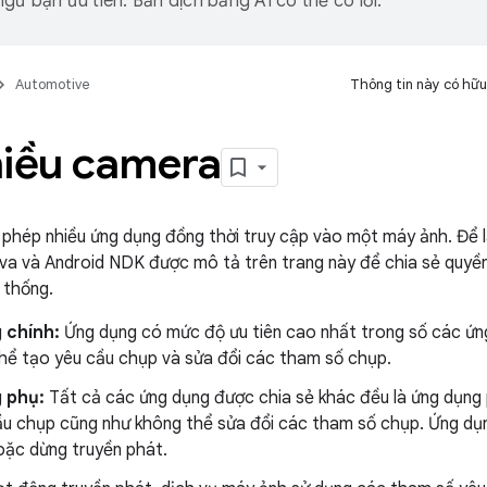
gữ bạn ưu tiên. Bản dịch bằng AI có thể có lỗi.
Automotive
Thông tin này có hữu
hiều camera
phép nhiều ứng dụng đồng thời truy cập vào một máy ảnh. Để 
va và Android NDK được mô tả trên trang này để chia sẻ quyề
 thống.
 chính:
Ứng dụng có mức độ ưu tiên cao nhất trong số các ứn
thể tạo yêu cầu chụp và sửa đổi các tham số chụp.
 phụ:
Tất cả các ứng dụng được chia sẻ khác đều là ứng dụng
ầu chụp cũng như không thể sửa đổi các tham số chụp. Ứng dụn
oặc dừng truyền phát.