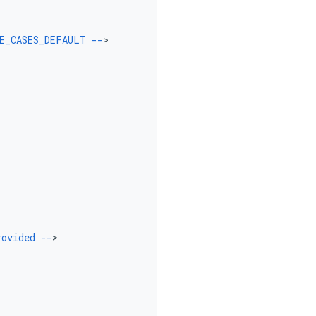
E_CASES_DEFAULT
--
rovided
--