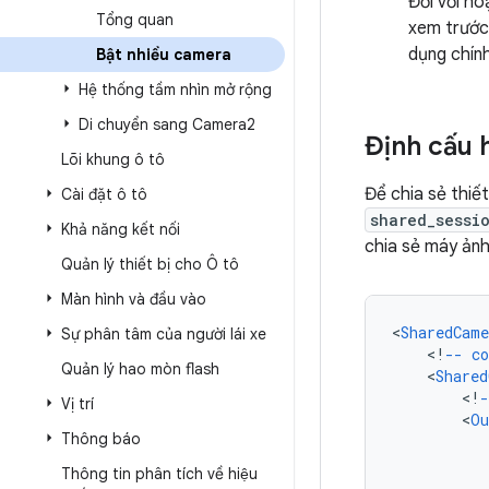
Đối với h
Tổng quan
xem trước
dụng chính
Bật nhiều camera
Hệ thống tầm nhìn mở rộng
Di chuyển sang Camera2
Định cấu 
Lõi khung ô tô
Để chia sẻ thiế
Cài đặt ô tô
shared_sessi
Khả năng kết nối
chia sẻ máy ảnh
Quản lý thiết bị cho Ô tô
Màn hình và đầu vào
<
SharedCame
Sự phân tâm của người lái xe
<
!
--
co
Quản lý hao mòn flash
<
Shared
<
!
-
Vị trí
<
Ou
Thông báo
Thông tin phân tích về hiệu