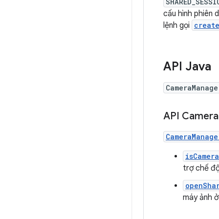
SHARED_SESSI
cấu hình phiên 
lệnh gọi
creat
API Java
CameraManage
API Camera
CameraManage
isCamer
trợ chế đ
openSha
máy ảnh ở