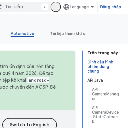
/
Đăng nhập
Automotive
Tài liệu tham khảo
Trên trang này
Định cấu hình
tính ổn định của nền tảng
phiên dùng
chung
và quý 4 năm 2026. Để tạo
h tệp kê khai
android-
API Java
được chuyển đến AOSP. Để
API
CameraManag
er
API
CameraDevice
.StateCallbac
k