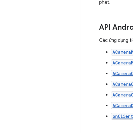
phát.
API Andr
Các ứng dụng t
ACamera
ACamera
ACamera
ACamera
ACamera
ACamera
onClien