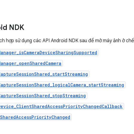
oid NDK
ích hợp sử dụng các API Android NDK sau để mở máy ảnh ở chế
Manager_isCameraDeviceSharingSupported
Manager_openSharedCamera
CaptureSessionShared_startStreaming
CaptureSessionShared_logicalCamera_startStreaming
CaptureSessionShared_stopStreaming
Device_ClientSharedAccessPriorityChangedCallback
tSharedAccessPriorityChanged