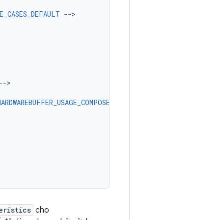
E_CASES_DEFAULT
--
--
HARDWAREBUFFER_USAGE_COMPOSER_OVERLAY
--
eristics
cho