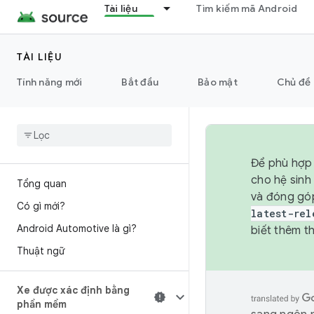
Tài liệu
Tìm kiếm mã Android
TÀI LIỆU
Tính năng mới
Bắt đầu
Bảo mật
Chủ đề 
Để phù hợp 
cho hệ sinh
Tổng quan
và đóng gó
Có gì mới?
latest-rel
Android Automotive là gì?
biết thêm th
Thuật ngữ
Xe được xác định bằng
phần mềm