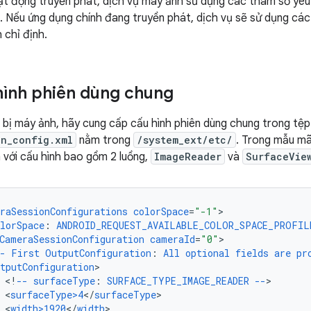
oạt động truyền phát, dịch vụ máy ảnh sử dụng các tham số y
. Nếu ứng dụng chính đang truyền phát, dịch vụ sẽ sử dụng cá
 chỉ định.
hình phiên dùng chung
t bị máy ảnh, hãy cung cấp cấu hình phiên dùng chung trong tệp
on_config.xml
nằm trong
/system_ext/etc/
. Trong mẫu m
 với cấu hình bao gồm 2 luồng,
ImageReader
và
SurfaceVie
raSessionConfigurations
colorSpace
=
"-1"
lorSpace
:
ANDROID_REQUEST_AVAILABLE_COLOR_SPACE_PROFIL
CameraSessionConfiguration
cameraId
=
"0"
-
First
OutputConfiguration
:
All
optional
fields
are
pr
tputConfiguration
<
!
--
surfaceType
:
SURFACE_TYPE_IMAGE_READER
--
<
surfaceType>4
<
/
surfaceType
<
width>1920
<
/
width