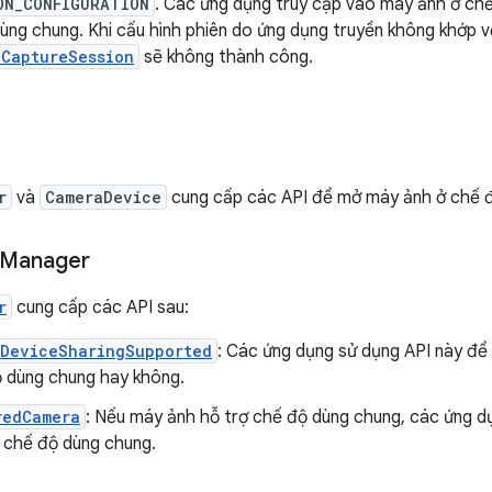
ON_CONFIGURATION
. Các ứng dụng truy cập vào máy ảnh ở ch
dùng chung. Khi cấu hình phiên do ứng dụng truyền không khớp v
eCaptureSession
sẽ không thành công.
r
và
CameraDevice
cung cấp các API để mở máy ảnh ở chế đ
Manager
r
cung cấp các API sau:
aDeviceSharingSupported
: Các ứng dụng sử dụng API này để
ộ dùng chung hay không.
redCamera
: Nếu máy ảnh hỗ trợ chế độ dùng chung, các ứng d
 chế độ dùng chung.