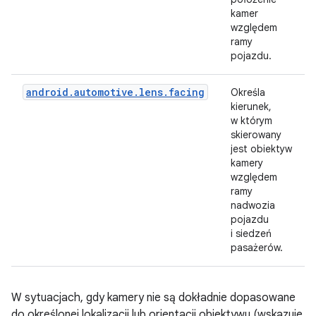
kamer
względem
ramy
pojazdu.
android.automotive.lens.facing
Określa
kierunek,
w którym
skierowany
jest obiektyw
kamery
względem
ramy
nadwozia
pojazdu
i siedzeń
pasażerów.
W sytuacjach, gdy kamery nie są dokładnie dopasowane
do określonej lokalizacji lub orientacji obiektywu (wskazuje