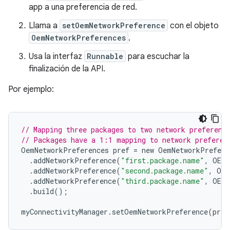
app a una preferencia de red.
Llama a
setOemNetworkPreference
con el objeto
OemNetworkPreferences
.
Usa la interfaz
Runnable
para escuchar la
finalización de la API.
Por ejemplo:
// Mapping three packages to two network preferenc
// Packages have a 1:1 mapping to network preferen
OemNetworkPreferences
pref
=
new
OemNetworkPrefere
.
addNetworkPreference
(
"first.package.name"
,
OEM_
.
addNetworkPreference
(
"second.package.name"
,
OEM
.
addNetworkPreference
(
"third.package.name"
,
OEM_
.
build
();
myConnectivityManager
.
setOemNetworkPreference
(
pref