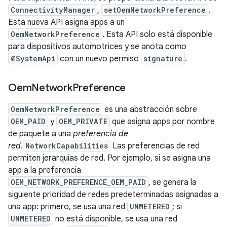
ConnectivityManager
,
setOemNetworkPreference
.
Esta nueva API asigna apps a un
OemNetworkPreference
. Esta API solo está disponible
para dispositivos automotrices y se anota como
@SystemApi
con un nuevo permiso
signature
.
Oem
Network
Preference
OemNetworkPreference
es una abstracción sobre
OEM_PAID
y
OEM_PRIVATE
que asigna apps por nombre
de paquete a una
preferencia de
red
.
NetworkCapabilities
Las preferencias de red
permiten jerarquías de red. Por ejemplo, si se asigna una
app a la preferencia
OEM_NETWORK_PREFERENCE_OEM_PAID
, se genera la
siguiente prioridad de redes predeterminadas asignadas a
una app: primero, se usa una red
UNMETERED
; si
UNMETERED
no está disponible, se usa una red