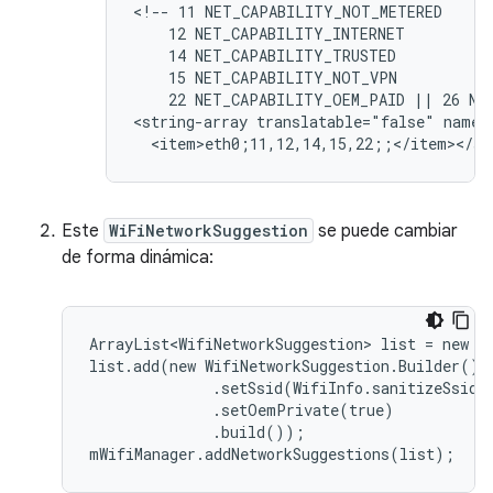
<!-- 11 NET_CAPABILITY_NOT_METERED

    12 NET_CAPABILITY_INTERNET

    14 NET_CAPABILITY_TRUSTED

    15 NET_CAPABILITY_NOT_VPN

    22 NET_CAPABILITY_OEM_PAID || 26 NET
<string-array translatable="false" name="
  <item>eth0;11,12,14,15,22;;</item></st
Este
WiFiNetworkSuggestion
se puede cambiar
de forma dinámica:
ArrayList<WifiNetworkSuggestion> list = new Ar
list.add(new WifiNetworkSuggestion.Builder()

              .setSsid(WifiInfo.sanitizeSsid(s
              .setOemPrivate(true)

              .build());

mWifiManager.addNetworkSuggestions(list);