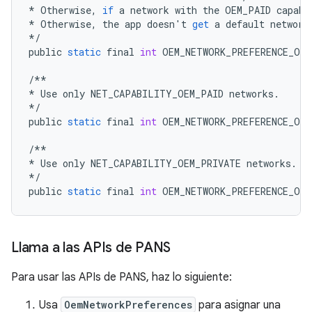
*
Otherwise
,
if
a
network
with
the
OEM_PAID
capabi
*
Otherwise
,
the
app
doesn
'
t
get
a
default
network
*/
public
static
final
int
OEM_NETWORK_PREFERENCE_OEM
/**
*
Use
only
NET_CAPABILITY_OEM_PAID
networks
.
*/
public
static
final
int
OEM_NETWORK_PREFERENCE_OE
/**
*
Use
only
NET_CAPABILITY_OEM_PRIVATE
networks
.
*/
public
static
final
int
OEM_NETWORK_PREFERENCE_OE
Llama a las APIs de PANS
Para usar las APIs de PANS, haz lo siguiente:
Usa
OemNetworkPreferences
para asignar una