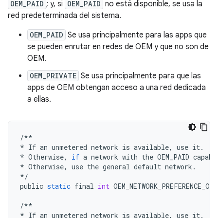
OEM_PAID
; y, si
OEM_PAID
no está disponible, se usa la
red predeterminada del sistema.
OEM_PAID
Se usa principalmente para las apps que
se pueden enrutar en redes de OEM y que no son de
OEM.
OEM_PRIVATE
Se usa principalmente para que las
apps de OEM obtengan acceso a una red dedicada
a ellas.
/**
*
If
an
unmetered
network
is
available
,
use
it
.
*
Otherwise
,
if
a
network
with
the
OEM_PAID
capabi
*
Otherwise
,
use
the
general
default
network
.
*/
public
static
final
int
OEM_NETWORK_PREFERENCE_OEM
/**
*
If
an
unmetered
network
is
available
,
use
it
.