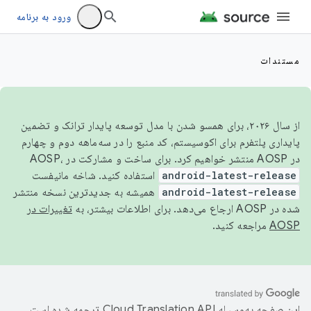
ورود به برنامه
مستندات
از سال ۲۰۲۶، برای همسو شدن با مدل توسعه پایدار ترانک و تضمین
پایداری پلتفرم برای اکوسیستم، کد منبع را در سه‌ماهه دوم و چهارم
در AOSP منتشر خواهیم کرد. برای ساخت و مشارکت در AOSP،
android-latest-release
استفاده کنید. شاخه مانیفست
android-latest-release
همیشه به جدیدترین نسخه منتشر
شده در AOSP ارجاع می‌دهد. برای اطلاعات بیشتر، به
تغییرات در
AOSP
مراجعه کنید.
این صفحه به‌وسیله
ترجمه شده است.