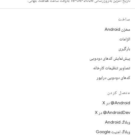
تاریخ آخرین به‌روزرسانی 2026-06-18 به‌وقت ساعت هماهنگ جهانی.
ساخت
مخزن Android
الزامات
بارگیری
پیش‌نمایش کدهای دودویی
تصاویر تنظیمات کارخانه
کدهای دودویی درایور
متصل کردن
‫‎@Android در X
‫‎@AndroidDev در X
وبلاگ Android
وبلاگ امنیت Google