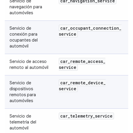
car
_
navigation
_
service
Servicio de
navegación para
automóviles
car
_
occupant
_
connection
_
Servicio de
service
conexión para
ocupantes del
automóvil
car
_
remote
_
access
_
Servicio de acceso
service
remoto al automóvil
car
_
remote
_
device
_
Servicio de
service
dispositivos
remotos para
automóviles
car
_
telemetry
_
service
Servicio de
telemetría del
automóvil