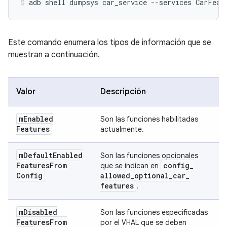
Este comando enumera los tipos de información que se
muestran a continuación.
Valor
Descripción
m
Enabled
Son las funciones habilitadas
Features
actualmente.
m
Default
Enabled
Son las funciones opcionales
Features
From
config
_
que se indican en
Config
allowed
_
optional
_
car
_
features
.
m
Disabled
Son las funciones especificadas
Features
From
por el VHAL que se deben