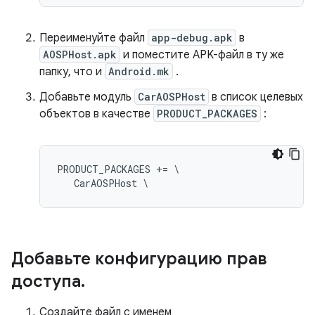
Переименуйте файл
app-debug.apk
в
AOSPHost.apk
и поместите APK-файл в ту же
папку, что и
Android.mk
.
Добавьте модуль
CarAOSPHost
в список целевых
объектов в качестве
PRODUCT_PACKAGES
:
PRODUCT_PACKAGES += \

   CarAOSPHost \
Добавьте конфигурацию прав
доступа
.
Создайте файл с именем