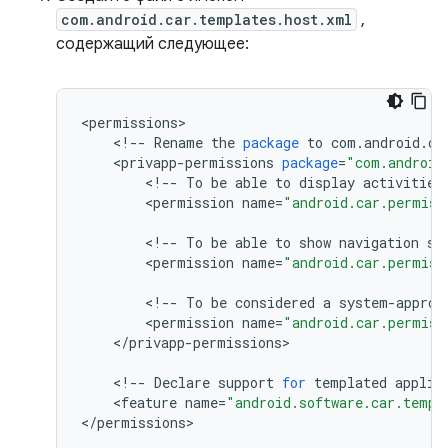
com.android.car.templates.host.xml
,
содержащий следующее:
<
permissions
<
!
--
Rename
the
package
to
com
.
android
.
ca
<
privapp
-
permissions
package
=
"com.android
<
!
--
To
be
able
to
display
activities
<
permission
name
=
"android.car.permiss
<
!
--
To
be
able
to
show
navigation
st
<
permission
name
=
"android.car.permiss
<
!
--
To
be
considered
a
system
-
approv
<
permission
name
=
"android.car.permiss
<
/
privapp
-
permissions
>

<
!
--
Declare
support
for
templated
applic
<
feature
name
=
"android.software.car.templ
<
/
permissions
>