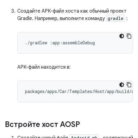
Создайте APK-файл хоста как обычный проект
Gradle. Например, выполните команду
gradle
:
./gradlew :app:assembleDebug
APK-файл находится в:
packages
/
apps
/
Car
/
Templates
/
Host
/
app
/
build
/
ou
Встройте хост AOSP
Android.mk