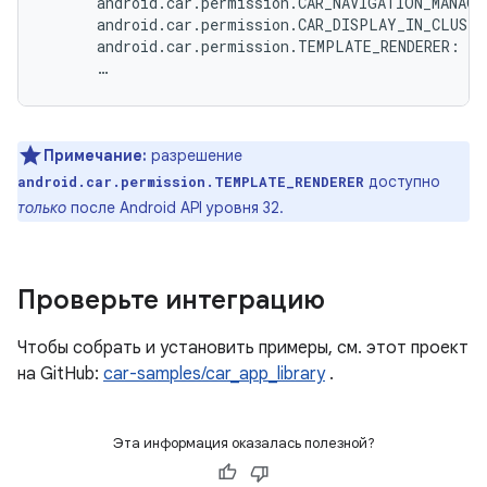
android
.
car
.
permission
.
CAR_NAVIGATION_MANAGE
android
.
car
.
permission
.
CAR_DISPLAY_IN_CLUSTE
android
.
car
.
permission
.
TEMPLATE_RENDERER
:
gr
…
Примечание:
разрешение
доступно
android.car.permission.TEMPLATE_RENDERER
только
после Android API уровня 32.
Проверьте интеграцию
Чтобы собрать и установить примеры, см. этот проект
на GitHub:
car-samples/car_app_library
.
Эта информация оказалась полезной?