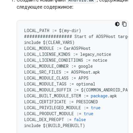
Создайте новый файл
, содержащий
следующее содержимое:
LOCAL_PATH
:=
$
(
my
-
dir
)
##################
Start
of
AOSPHost
target
include
$
(
CLEAR_VARS
)
LOCAL_MODULE
:=
CarAOSPHost
LOCAL_LICENSE_KINDS
:=
legacy_notice
LOCAL_LICENSE_CONDITIONS
:=
notice
LOCAL_MODULE_OWNER
:=
google
LOCAL_SRC_FILES
:=
AOSPHost
.
apk
LOCAL_MODULE_CLASS
:=
APPS
LOCAL_MODULE_TAGS
:=
optional
LOCAL_MODULE_SUFFIX
:=
$
(
COMMON_ANDROID_PACK
LOCAL_BUILT_MODULE_STEM
:=
package
.
apk
LOCAL_CERTIFICATE
:=
PRESIGNED
LOCAL_PRIVILEGED_MODULE
:=
true
LOCAL_PRODUCT_MODULE
:=
true
LOCAL_DEX_PREOPT
:=
false
include
$
(
BUILD_PREBUILT
)