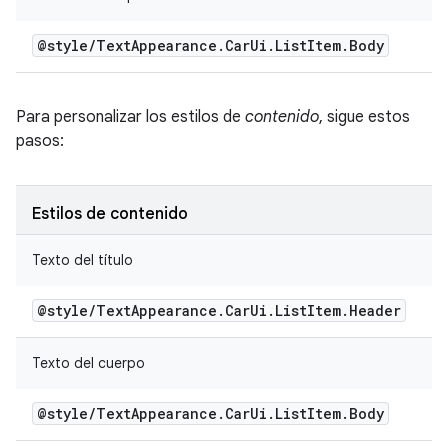
@style
/
Text
Appearance
.
Car
Ui
.
List
Item
.
Body
Para personalizar los estilos de
contenido
, sigue estos
pasos:
Estilos de contenido
Texto del título
@style
/
Text
Appearance
.
Car
Ui
.
List
Item
.
Header
Texto del cuerpo
@style
/
Text
Appearance
.
Car
Ui
.
List
Item
.
Body