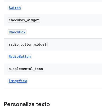
Switch
checkbox
_
widget
Check
Box
radio
_
button
_
widget
Radio
Button
supplemental
_
icon
Image
View
Personaliza texto