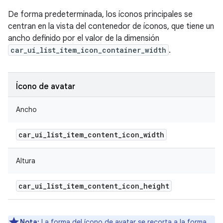
De forma predeterminada, los íconos principales se
centran en la vista del contenedor de íconos, que tiene un
ancho definido por el valor de la dimensión
car_ui_list_item_icon_container_width
.
Ícono de avatar
Ancho
car
_
ui
_
list
_
item
_
content
_
icon
_
width
Altura
car
_
ui
_
list
_
item
_
content
_
icon
_
height
Nota:
La forma del ícono de avatar se recorta a la forma