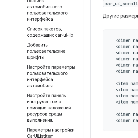
Плагины
car_ui_scrol
автомобильного
пользовательского
Другие размер
интерфейса
Список пакетов
,
содержащих car-ui-lib
<
dimen
n
Добавить
<
dimen
n
пользовательские
<
dimen
n
шрифты
<
dimen
n
<
dimen
n
Настройте параметры
<
dimen
n
пользовательского
интерфейса
<
item
na
автомобиля
<
item
na
Настройте панель
<
item
na
инструментов с
<
item
na
помощью наложений
ресурсов среды
<
dimen
n
выполнения
.
<
dimen
n
Параметры настройки
Car
Ui
List
Item