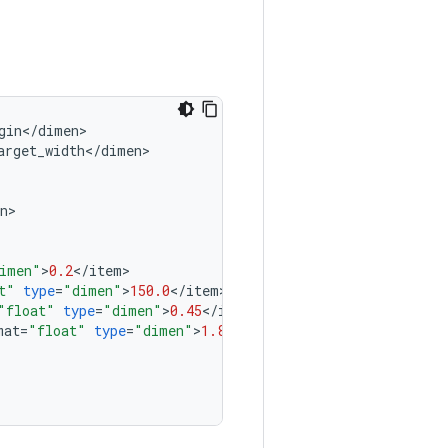
gin
<
/
dimen
arget_width
<
/
dimen
n
imen"
>
0.2
<
/
item
t"
type
=
"dimen"
>
150.0
<
/
item
"float"
type
=
"dimen"
>
0.45
<
/
item
mat
=
"float"
type
=
"dimen"
>
1.8
<
/
item
>
