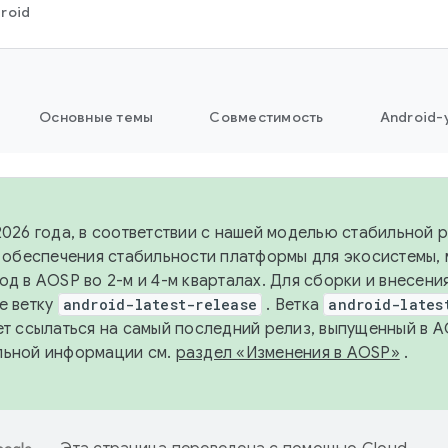
roid
Основные темы
Совместимость
Android-
2026 года, в соответствии с нашей моделью стабильной
я обеспечения стабильности платформы для экосистемы,
од в AOSP во 2-м и 4-м кварталах. Для сборки и внесени
е ветку
android-latest-release
. Ветка
android-lates
ет ссылаться на самый последний релиз, выпущенный в A
льной информации см.
раздел «Изменения в AOSP»
.