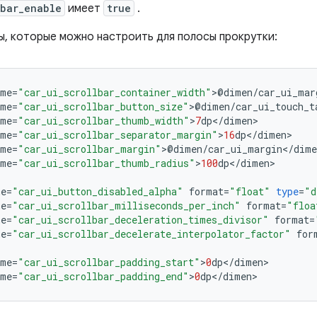
lbar_enable
имеет
true
.
ы, которые можно настроить для полосы прокрутки:
ame
=
"car_ui_scrollbar_container_width"
>
@
dimen
/
car_ui_mar
ame
=
"car_ui_scrollbar_button_size"
>
@
dimen
/
car_ui_touch_t
ame
=
"car_ui_scrollbar_thumb_width"
>
7
dp
<
/
dimen
ame
=
"car_ui_scrollbar_separator_margin"
>
16
dp
<
/
dimen
ame
=
"car_ui_scrollbar_margin"
>
@
dimen
/
car_ui_margin
<
/
dime
ame
=
"car_ui_scrollbar_thumb_radius"
>
100
dp
<
/
dimen
>

me
=
"car_ui_button_disabled_alpha"
format
=
"float"
type
=
"d
me
=
"car_ui_scrollbar_milliseconds_per_inch"
format
=
"floa
me
=
"car_ui_scrollbar_deceleration_times_divisor"
format
=
me
=
"car_ui_scrollbar_decelerate_interpolator_factor"
for
ame
=
"car_ui_scrollbar_padding_start"
>
0
dp
<
/
dimen
ame
=
"car_ui_scrollbar_padding_end"
>
0
dp
<
/
dimen
>