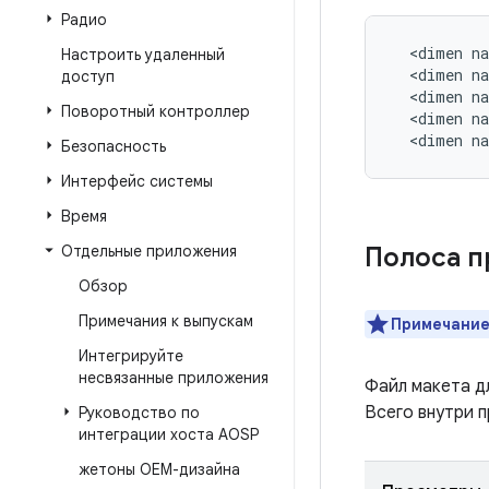
Радио
  <dimen na
Настроить удаленный
  <dimen na
доступ
  <dimen na
Поворотный контроллер
  <dimen na
  <dimen n
Безопасность
Интерфейс системы
Время
Отдельные приложения
Полоса п
Обзор
Примечания к выпускам
Примечание
Интегрируйте
несвязанные приложения
Файл макета д
Всего внутри 
Руководство по
интеграции хоста AOSP
жетоны OEM-дизайна