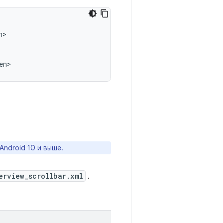
>

en>
ndroid 10 и выше.
erview_scrollbar.xml
.