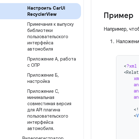
Настроить Car
Ui
Пример
Recycler
View
Примечания к выпуску
Например, чтоб
библиотеки
пользовательского
Наложен
интерфейса
автомобиля
Приложение А
,
работа
с ОПР
<
?
xml
<
Relat
Приложение Б
,
xm
настройка
an
an
Приложение C
,
an
минимальная
совместимая версия
<
!
для API плагина
<
V
пользовательского
интерфейса
автомобиля
.
Видеорегистратор