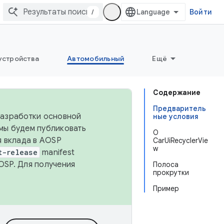
/
Войти
устройства
Автомобильный
Ещё
Содержание
Предваритель
 разработки основной
ные условия
 мы будем публиковать
О
я вклада в AOSP
CarUiRecyclerVie
w
t-release
manifest
OSP. Для получения
Полоса
прокрутки
Пример