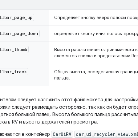
llbar
_
page
_
up
Определяет кнопку вверх полосы прок
llbar
_
page
_
down
определяет кнопку вниз полосы прокру
llbar
_
thumb
Высота рассчитывается динамически в
элементов списка в представлении Recy
llbar
_
track
Общая высота, определяющая границы
пальца.
телям следует наложить этот файл макета для настройки
жки следует размещать осторожно, так как он будет опре
аться большой палец. Высота большого пальца рассчитыв
ска в RV и высоты держателей просмотра.
лючается в контейнер
CarUiRV
car_ui_recycler_view.xm