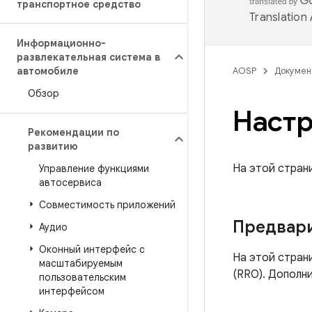
транспортное средство
Translation
Информационно-
развлекательная система в
автомобиле
AOSP
Докумен
Обзор
Настр
Рекомендации по
развитию
На этой стран
Управление функциями
автосервиса
Совместимость приложений
Предвари
Аудио
Оконный интерфейс с
На этой стран
масштабируемым
(RRO). Дополн
пользовательским
интерфейсом