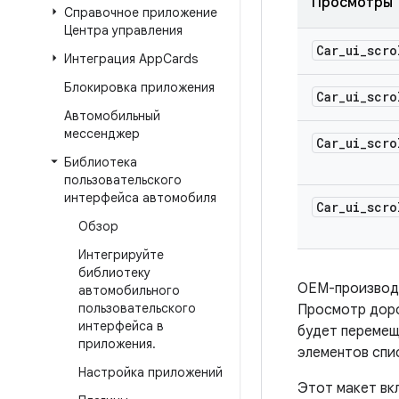
Просмотры
Справочное приложение
Центра управления
Car
_
ui
_
scro
Интеграция App
Cards
Блокировка приложения
Car
_
ui
_
scro
Автомобильный
мессенджер
Car
_
ui
_
scro
Библиотека
пользовательского
интерфейса автомобиля
Car
_
ui
_
scro
Обзор
Интегрируйте
библиотеку
OEM-производи
автомобильного
пользовательского
Просмотр доро
интерфейса в
будет перемещ
приложения
.
элементов спи
Настройка приложений
Этот макет вк