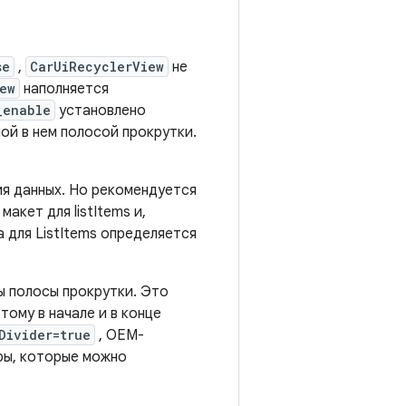
se
,
CarUiRecyclerView
не
ew
наполняется
_enable
установлено
ой в нем полосой прокрутки.
я данных. Но рекомендуется
акет для listItems и,
для ListItems определяется
ы полосы прокрутки. Это
этому в начале и в конце
Divider=true
, OEM-
ры, которые можно