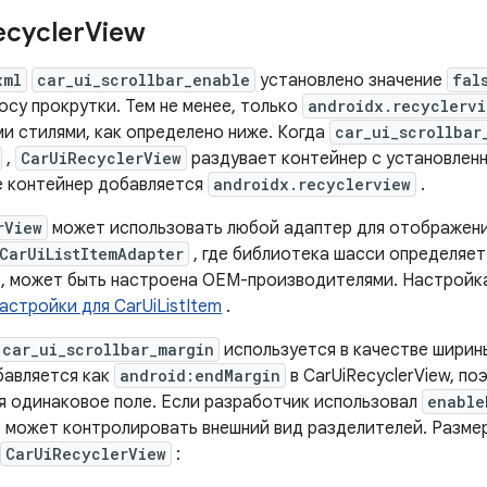
ecycler
View
xml
car_ui_scrollbar_enable
установлено значение
fal
осу прокрутки. Тем не менее, только
androidx.recyclervi
и стилями, как определено ниже. Когда
car_ui_scrollbar
,
CarUiRecyclerView
раздувает контейнер с установленн
е контейнер добавляется
androidx.recyclerview
.
rView
может использовать любой адаптер для отображени
CarUiListItemAdapter
, где библиотека шасси определяет м
, может быть настроена OEM-производителями. Настройка 
астройки для CarUiListItem
.
car_ui_scrollbar_margin
используется в качестве ширин
бавляется как
android:endMargin
в CarUiRecyclerView, по
я одинаковое поле. Если разработчик использовал
enable
 может контролировать внешний вид разделителей. Разме
CarUiRecyclerView
: