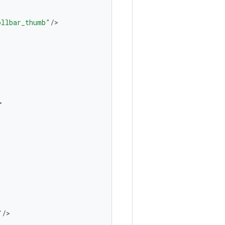
ollbar_thumb"
/
>



"
/
>
