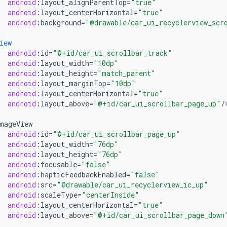
android
:
layout_alignParentTop
=
"true"
android
:
layout_centerHorizontal
=
"true"
android
:
background
=
"@drawable/car_ui_recyclerview_scr
iew
android
:
id
=
"@+id/car_ui_scrollbar_track"
android
:
layout_width
=
"10dp"
android
:
layout_height
=
"match_parent"
android
:
layout_marginTop
=
"10dp"
android
:
layout_centerHorizontal
=
"true"
android
:
layout_above
=
"@+id/car_ui_scrollbar_page_up"
/
>
mageView
android
:
id
=
"@+id/car_ui_scrollbar_page_up"
android
:
layout_width
=
"76dp"
android
:
layout_height
=
"76dp"
android
:
focusable
=
"false"
android
:
hapticFeedbackEnabled
=
"false"
android
:
src
=
"@drawable/car_ui_recyclerview_ic_up"
android
:
scaleType
=
"centerInside"
android
:
layout_centerHorizontal
=
"true"
android
:
layout_above
=
"@+id/car_ui_scrollbar_page_down