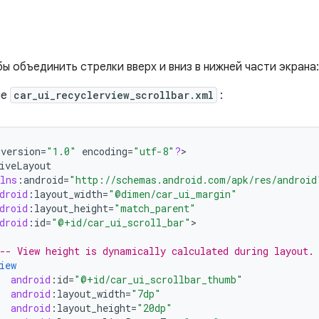
ы объединить стрелки вверх и вниз в нижней части экрана:
ие
car_ui_recyclerview_scrollbar.xml
:
version
=
"1.0"
encoding
=
"utf-8"
?
>

iveLayout
lns
:
android
=
"http://schemas.android.com/apk/res/android
droid
:
layout_width
=
"@dimen/car_ui_margin"
droid
:
layout_height
=
"match_parent"
droid
:
id
=
"@+id/car_ui_scroll_bar"
>

-- View height is dynamically calculated during layout.
iew
android
:
id
=
"@+id/car_ui_scrollbar_thumb"
android
:
layout_width
=
"7dp"
android
:
layout_height
=
"20dp"