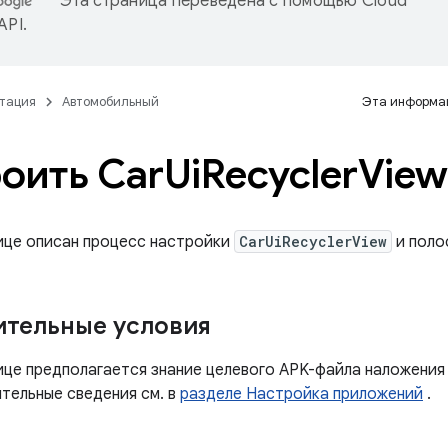
Эта страница переведена с помощью
Cloud
 API
.
тация
Автомобильный
Эта информац
оить Car
Ui
Recycler
View
ице описан процесс настройки
CarUiRecyclerView
и поло
тельные условия
ице предполагается знание целевого APK-файла наложения
ительные сведения см. в
разделе Настройка приложений
.