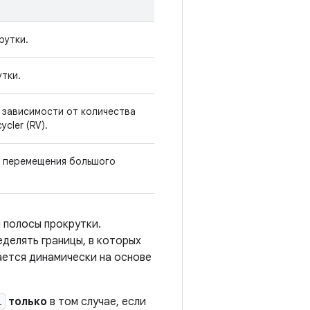
рутки.
тки.
 зависимости от количества
cler (RV).
 перемещения большого
 полосы прокрутки.
делять границы, в которых
ается динамически на основе
l
только
в том случае, если