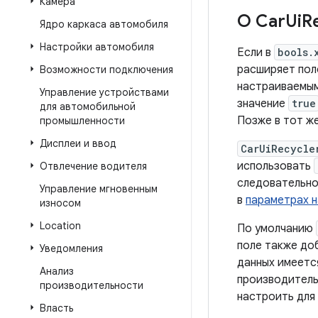
Камера
О Car
Ui
R
Ядро каркаса автомобиля
Настройки автомобиля
Если в
bools.
расширяет пол
Возможности подключения
настраиваемым
Управление устройствами
значение
true
для автомобильной
Позже в тот ж
промышленности
Дисплеи и ввод
CarUiRecycle
использовать
Отвлечение водителя
следовательно
Управление мгновенным
в
параметрах н
износом
Location
По умолчанию
поле также до
Уведомления
данных имеетс
Анализ
производитель
производительности
настроить для
Власть