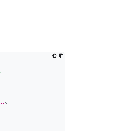
"
 --