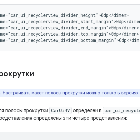
me="car_ui_recyclerview_divider_height">0dp</dimen>

me="car_ui_recyclerview_divider_start_margin">0dp</dimen
me="car_ui_recyclerview_divider_end_margin">0dp</dimen>

me="car_ui_recyclerview_divider_top_margin">0dp</dimen>

ame="car_ui_recyclerview_divider_bottom_margin">0dp</dim
рокрутки
.
Настраивать макет полосы прокрутки можно только в версиях A
ля полосы прокрутки
CarUiRV
определен в
car_ui_recycl
представления определены эти четыре представления: