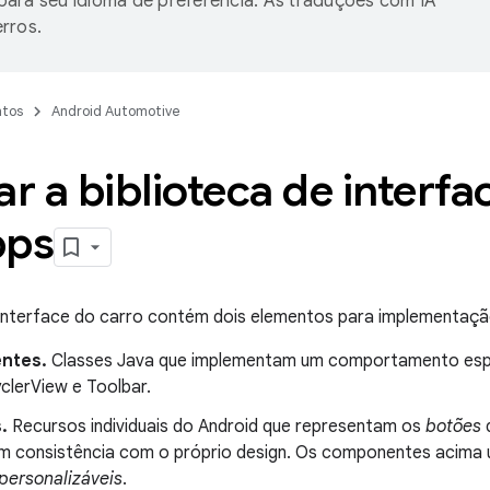
ara seu idioma de preferência. As traduções com IA
rros.
tos
Android Automotive
ar a biblioteca de interfa
pps
 interface do carro contém dois elementos para implementaçã
ntes.
Classes Java que implementam um comportamento espe
clerView e Toolbar.
s.
Recursos individuais do Android que representam os
botões
d
m consistência com o próprio design. Os componentes acima 
personalizáveis
.