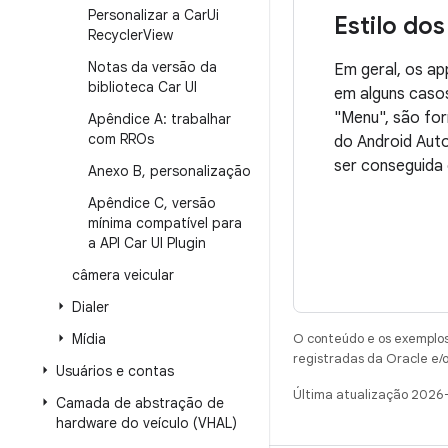
Personalizar a Car
Ui
Estilo do
Recycler
View
Notas da versão da
Em geral, os ap
biblioteca Car UI
em alguns casos
"Menu", são for
Apêndice A: trabalhar
com RROs
do Android Aut
ser conseguida
Anexo B
,
personalização
Apêndice C
,
versão
mínima compatível para
a API Car UI Plugin
câmera veicular
Dialer
Mídia
O conteúdo e os exemplos 
registradas da Oracle e/o
Usuários e contas
Última atualização 2026
Camada de abstração de
hardware do veículo (VHAL)