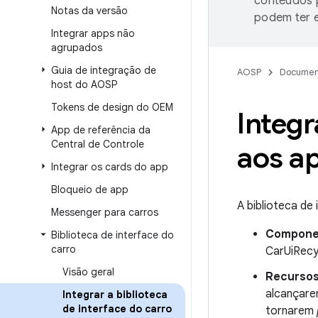
conteúdos p
Notas da versão
podem ter e
Integrar apps não
agrupados
Guia de integração de
AOSP
Documen
host do AOSP
Tokens de design do OEM
Integr
App de referência da
Central de Controle
aos a
Integrar os cards do app
Bloqueio de app
A biblioteca de
Messenger para carros
Compone
Biblioteca de interface do
carro
CarUiRecy
Visão geral
Recurso
alcançare
Integrar a biblioteca
de interface do carro
tornarem