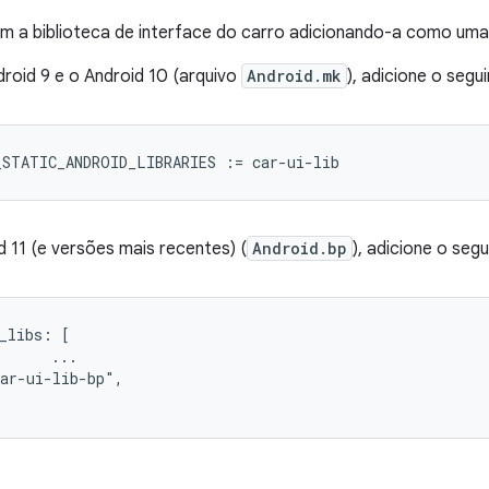
m a biblioteca de interface do carro adicionando-a como um
roid 9 e o Android 10 (arquivo
Android.mk
), adicione o segui
_STATIC_ANDROID_LIBRARIES
:=
car
-
ui
-
lib
 11 (e versões mais recentes) (
Android.bp
), adicione o segu
_libs: [

      ...

ar-ui-lib-bp",
