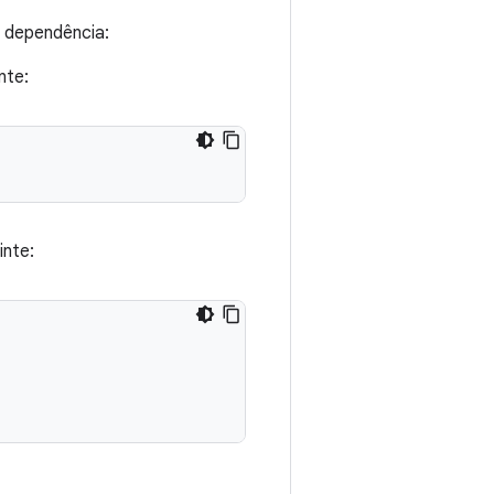
a dependência:
nte:
inte: