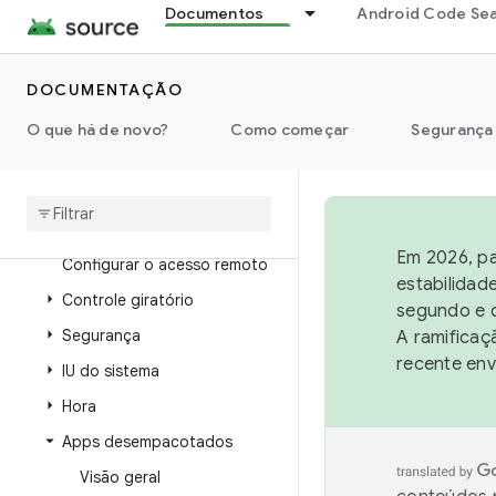
Documentos
Android Code Se
Distração do motorista
Gerenciamento de flash wear
Local
DOCUMENTAÇÃO
Notificações
O que há de novo?
Como começar
Segurança
Análise de desempenho
Energia
Rádio
Em 2026, pa
Configurar o acesso remoto
estabilidad
Controle giratório
segundo e q
Segurança
A ramificaç
recente env
IU do sistema
Hora
Apps desempacotados
Visão geral