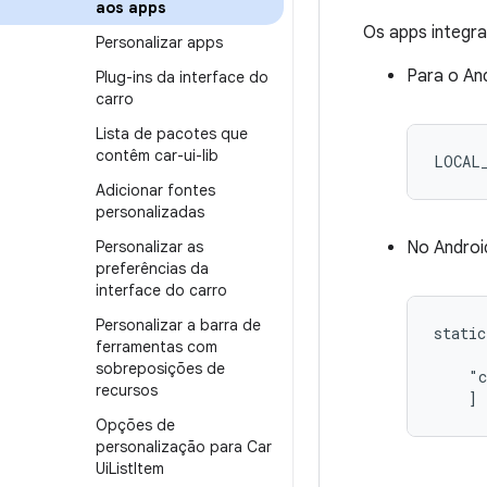
aos apps
Os apps integra
Personalizar apps
Para o And
Plug-ins da interface do
carro
Lista de pacotes que
contêm car-ui-lib
LOCAL
Adicionar fontes
personalizadas
Personalizar as
No Android
preferências da
interface do carro
Personalizar a barra de
static
ferramentas com
      
sobreposições de
    "c
recursos
    ]
Opções de
personalização para Car
Ui
List
Item