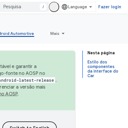
/
Fazer login
roid Automotive
Mais
Nesta página
Estilo dos
ável e garantir a
componentes
da interface do
igo-fonte no AOSP no
Car
android-latest-release
.
renciar a versão mais
no AOSP
.