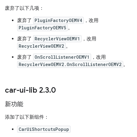
废弃了以下几项：
废弃了
PluginFactoryOEMV4
，改用
PluginFactoryOEMV5
。
废弃了
RecyclerViewOEMV1
，改用
RecyclerViewOEMV2
。
废弃了
OnScrollListenerOEMV1
，改用
RecyclerViewOEMV2.OnScrollListenerOEMV2
。
car-ui-lib 2
.
3
.
0
新功能
添加了以下新组件：
CarUiShortcutsPopup