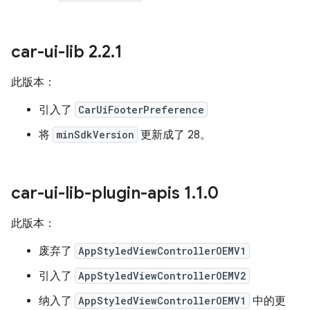
car-ui-lib 2
.
2
.
1
此版本：
引入了
CarUiFooterPreference
将
minSdkVersion
更新成了 28。
car-ui-lib-plugin-apis 1
.
1
.
0
此版本：
废弃了
AppStyledViewControllerOEMV1
引入了
AppStyledViewControllerOEMV2
纳入了
AppStyledViewControllerOEMV1
中的更