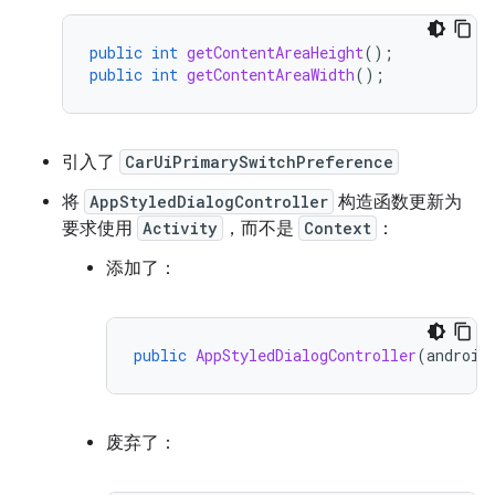
public
int
getContentAreaHeight
();
public
int
getContentAreaWidth
();
引入了
CarUiPrimarySwitchPreference
将
AppStyledDialogController
构造函数更新为
要求使用
Activity
，而不是
Context
：
添加了：
public
AppStyledDialogController
(
android
废弃了：