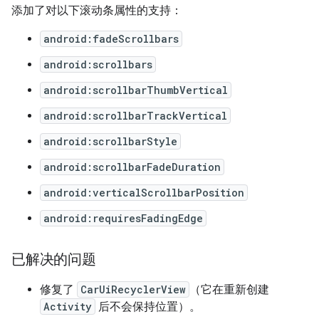
添加了对以下滚动条属性的支持：
android:fadeScrollbars
android:scrollbars
android:scrollbarThumbVertical
android:scrollbarTrackVertical
android:scrollbarStyle
android:scrollbarFadeDuration
android:verticalScrollbarPosition
android:requiresFadingEdge
已解决的问题
修复了
CarUiRecyclerView
（它在重新创建
Activity
后不会保持位置）。