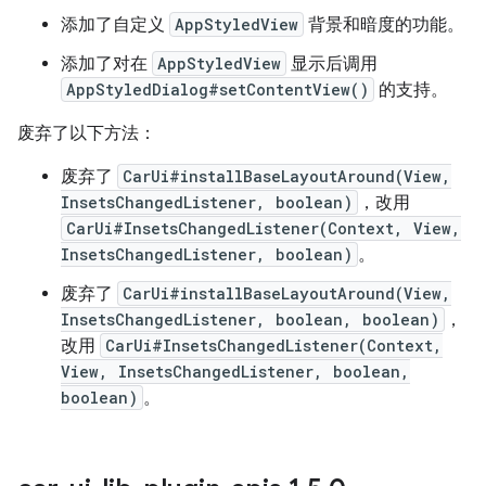
添加了自定义
AppStyledView
背景和暗度的功能。
添加了对在
AppStyledView
显示后调用
AppStyledDialog#setContentView()
的支持。
废弃了以下方法：
废弃了
CarUi#installBaseLayoutAround(View,
InsetsChangedListener, boolean)
，改用
CarUi#InsetsChangedListener(Context, View,
InsetsChangedListener, boolean)
。
废弃了
CarUi#installBaseLayoutAround(View,
InsetsChangedListener, boolean, boolean)
，
改用
CarUi#InsetsChangedListener(Context,
View, InsetsChangedListener, boolean,
boolean)
。