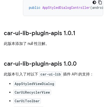
public
AppStyledDialogController
(
android
car-ui-lib-plugin-apis 1
.
0
.
1
此版本添加了 null 性注解。
car-ui-lib-plugin-apis 1
.
0
.
0
此版本引入了对以下
car-ui-lib
插件 API 的支持：
AppStyledViewDialog
CarUiRecyclerView
CarUiToolbar