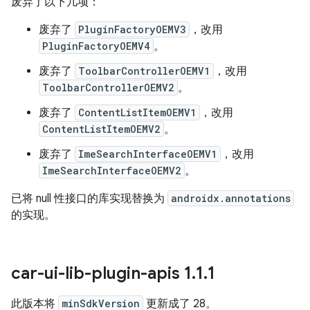
废弃了以下几项：
废弃了
PluginFactoryOEMV3
，改用
PluginFactoryOEMV4
。
废弃了
ToolbarControllerOEMV1
，改用
ToolbarControllerOEMV2
。
废弃了
ContentListItemOEMV1
，改用
ContentListItemOEMV2
。
废弃了
ImeSearchInterfaceOEMV1
，改用
ImeSearchInterfaceOEMV2
。
已将 null 性接口的库实现替换为
androidx.annotations
的实现。
car-ui-lib-plugin-apis 1
.
1
.
1
此版本将
minSdkVersion
更新成了 28。