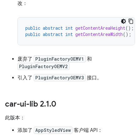
改：
public
abstract
int
getContentAreaHeight
();
public
abstract
int
getContentAreaWidth
();
废弃了
PluginFactoryOEMV1
和
PluginFactoryOEMV2
引入了
PluginFactoryOEMV3
接口。
car-ui-lib 2
.
1
.
0
此版本：
添加了
AppStyledView
客户端 API：