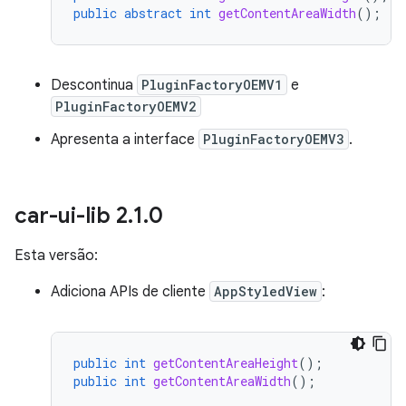
public
abstract
int
getContentAreaWidth
();
Descontinua
PluginFactoryOEMV1
e
PluginFactoryOEMV2
Apresenta a interface
PluginFactoryOEMV3
.
car-ui-lib 2
.
1
.
0
Esta versão:
Adiciona APIs de cliente
AppStyledView
:
public
int
getContentAreaHeight
();
public
int
getContentAreaWidth
();