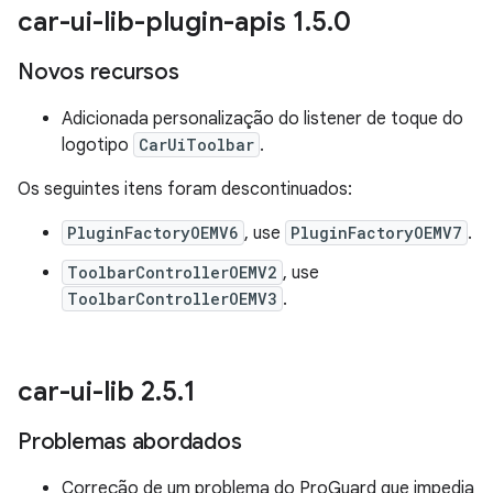
car-ui-lib-plugin-apis 1
.
5
.
0
Novos recursos
Adicionada personalização do listener de toque do
logotipo
CarUiToolbar
.
Os seguintes itens foram descontinuados:
PluginFactoryOEMV6
, use
PluginFactoryOEMV7
.
ToolbarControllerOEMV2
, use
ToolbarControllerOEMV3
.
car-ui-lib 2
.
5
.
1
Problemas abordados
Correção de um problema do ProGuard que impedia