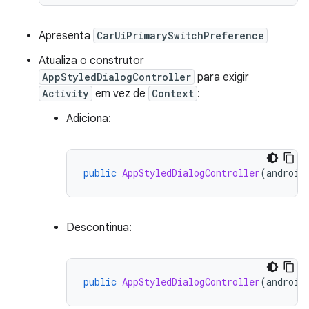
Apresenta
CarUiPrimarySwitchPreference
Atualiza o construtor
AppStyledDialogController
para exigir
Activity
em vez de
Context
:
Adiciona:
public
AppStyledDialogController
(
android
Descontinua:
public
AppStyledDialogController
(
android