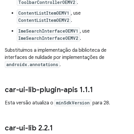
ToolbarControllerOEMV2
.
ContentListItemOEMV1
, use
ContentListItemOEMV2
.
ImeSearchInterfaceOEMV1
, use
ImeSearchInterfaceOEMV2
.
Substituímos a implementação da biblioteca de
interfaces de nulidade por implementações de
androidx.annotations
.
car-ui-lib-plugin-apis 1
.
1
.
1
Esta versão atualiza o
minSdkVersion
para 28.
car-ui-lib 2
.
2
.
1