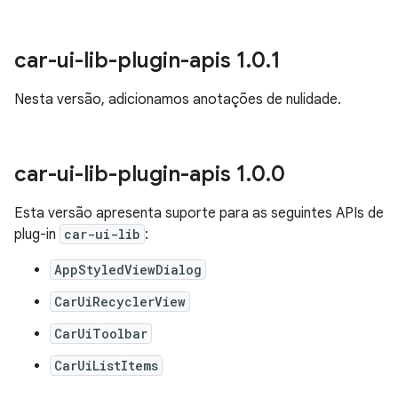
car-ui-lib-plugin-apis 1
.
0
.
1
Nesta versão, adicionamos anotações de nulidade.
car-ui-lib-plugin-apis 1
.
0
.
0
Esta versão apresenta suporte para as seguintes APIs de
plug-in
car-ui-lib
:
AppStyledViewDialog
CarUiRecyclerView
CarUiToolbar
CarUiListItems