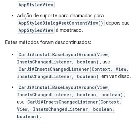
AppStyledView
.
Adição de suporte para chamadas para
AppStyledDialog#setContentView()
depois que
AppStyledView
é mostrado.
Estes métodos foram descontinuados:
CarUi#installBaseLayoutAround(View,
InsetsChangedListener, boolean)
, use
CarUi#InsetsChangedListener(Context, View,
InsetsChangedListener, boolean)
em vez disso.
CarUi#installBaseLayoutAround(View,
InsetsChangedListener, boolean, boolean)
,
use
CarUi#InsetsChangedListener(Context,
View, InsetsChangedListener, boolean,
boolean)
.