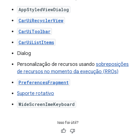
AppStyledViewDialog
CarUiRecyclerView
CarUiToolbar
CarUiListItems
Dialog
Personalização de recursos usando
sobreposições
de recursos no momento da execução (RROs)
PreferencesFragment
Suporte rotativo
WideScreenImeKeyboard
Isso foi útil?