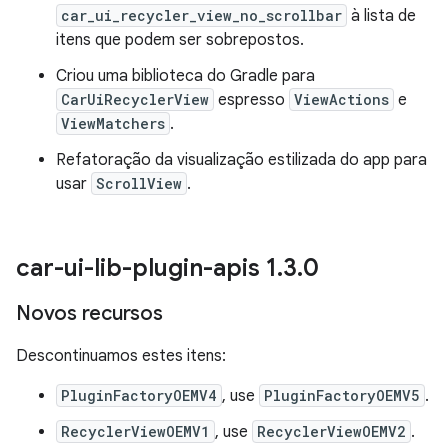
car_ui_recycler_view_no_scrollbar
à lista de
itens que podem ser sobrepostos.
Criou uma biblioteca do Gradle para
CarUiRecyclerView
espresso
ViewActions
e
ViewMatchers
.
Refatoração da visualização estilizada do app para
usar
ScrollView
.
car-ui-lib-plugin-apis 1
.
3
.
0
Novos recursos
Descontinuamos estes itens:
PluginFactoryOEMV4
, use
PluginFactoryOEMV5
.
RecyclerViewOEMV1
, use
RecyclerViewOEMV2
.