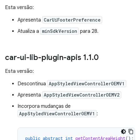
Esta versão:
Apresenta
CarUiFooterPreference
Atualiza a
minSdkVersion
para 28.
car-ui-lib-plugin-apis 1
.
1
.
0
Esta versão:
Descontinua
AppStyledViewControllerOEMV1
Apresenta
AppStyledViewControllerOEMV2
Incorpora mudanças de
AppStyledViewControllerOEMV1
:
public
abstract
int
getContentAreaHeight
();