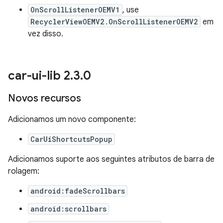
OnScrollListenerOEMV1
, use
RecyclerViewOEMV2.OnScrollListenerOEMV2
em
vez disso.
car-ui-lib 2
.
3
.
0
Novos recursos
Adicionamos um novo componente:
CarUiShortcutsPopup
Adicionamos suporte aos seguintes atributos de barra de
rolagem:
android:fadeScrollbars
android:scrollbars