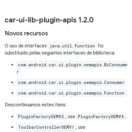
car-ui-lib-plugin-apis 1
.
2
.
0
Novos recursos
O uso de interfaces
java.util.function
foi
substituído pelas seguintes interfaces de biblioteca:
com.android.car.ui.plugin.oemapis.BiConsume
r
com.android.car.ui.plugin.oemapis.Consumer
com.android.car.ui.plugin.oemapis.Function
Descontinuamos estes itens:
PluginFactoryOEMV3
, use
PluginFactoryOEMV4
.
ToolbarControllerOEMV1
, use