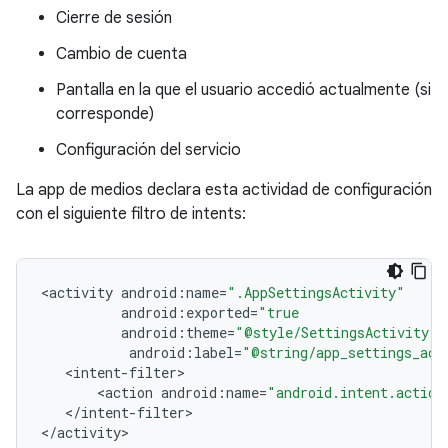
Cierre de sesión
Cambio de cuenta
Pantalla en la que el usuario accedió actualmente (si
corresponde)
Configuración del servicio
La app de medios declara esta actividad de configuración
con el siguiente filtro de intents:
<
activity
android
:
name
=
".AppSettingsActivity"
android
:
exported
=
"true
android
:
theme
=
"@style/SettingsActivity"
android
:
label
=
"@string/app_settings_act
<
intent
-
filter
<
action
android
:
name
=
"android.intent.action
<
/
intent
-
filter
>

<
/
activity
>