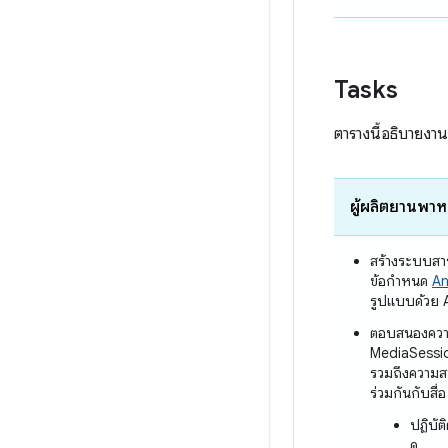
Tasks
ตารางนี้อธิบายงาน
ผู้ผลิตยานพา
สร้างระบบสาร
ข้อกำหนด
An
รูปแบบด้วย 
ตอบสนองควา
MediaSessio
รวมถึงความ
ร่วมกันกับสื่อ 
ปฏิบัต
ดู