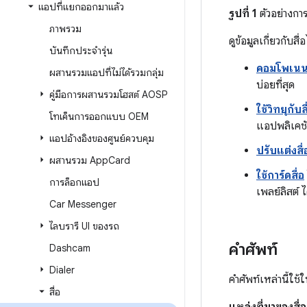
แอปที่แยกออกมาแล้ว
รูปที่ 1
ตัวอย่างการ
ภาพรวม
ดูข้อมูลเกี่ยวกับสื่
บันทึกประจำรุ่น
คอมโพเนนต
ผสานรวมแอปที่ไม่ได้รวมกลุ่ม
บ่อยที่สุด
คู่มือการผสานรวมโฮสต์ AOSP
ใช้วิทยุกับสื
โทเค็นการออกแบบ OEM
แอปพลิเคชั
แอปอ้างอิงของศูนย์ควบคุม
ปรับแต่งสื่
ผสานรวม App
Card
ใช้การ์ดสื่อ
การล็อกแอป
เพลย์ลิสต์ ไ
Car Messenger
ไลบรารี UI ของรถ
คำศัพท์
Dashcam
Dialer
คำศัพท์เหล่านี้ใช้ใ
สื่อ