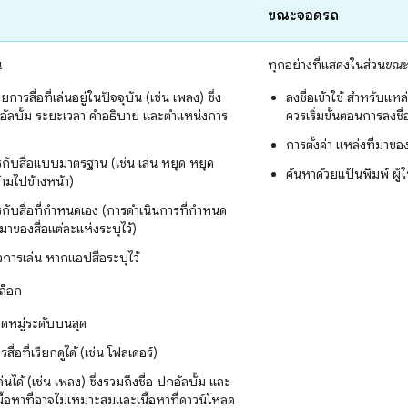
ขณะจอดรถ
น
ทุกอย่างที่แสดงในส่วน
ขณะ
ารสื่อที่เล่นอยู่ในปัจจุบัน (เช่น เพลง) ซึ่ง
ลงชื่อเข้าใช้ สำหรับแหล่ง
กอัลบั้ม ระยะเวลา คำอธิบาย และตำแหน่งการ
ควรเริ่มขั้นตอนการลงชื่
การตั้งค่า แหล่งที่มาของ
กับสื่อแบบมาตรฐาน (เช่น เล่น หยุด หยุด
ค้นหาด้วยแป้นพิมพ์ ผู้
้ามไปข้างหน้า)
กับสื่อที่กำหนดเอง (การดำเนินการที่กำหนด
่มาของสื่อแต่ละแห่งระบุไว้)
การเล่น หากแอปสื่อระบุไว้
ล็อก
หมู่ระดับบนสุด
ื่อที่เรียกดูได้ (เช่น โฟลเดอร์)
ล่นได้ (เช่น เพลง) ซึ่งรวมถึงชื่อ ปกอัลบั้ม และ
น เนื้อหาที่อาจไม่เหมาะสมและเนื้อหาที่ดาวน์โหลด