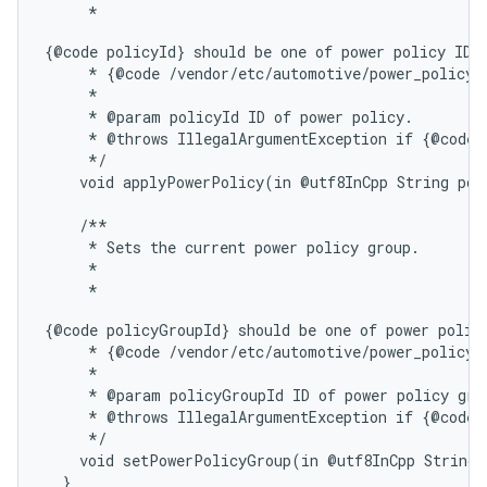
     * 
{@code policyId} should be one of power policy IDs 
     * {@code /vendor/etc/automotive/power_policy.x
     *

     * @param policyId ID of power policy.

     * @throws IllegalArgumentException if {@code p
     */

    void applyPowerPolicy(in @utf8InCpp String poli
    /**

     * Sets the current power policy group.

     *

     * 
{@code policyGroupId} should be one of power policy
     * {@code /vendor/etc/automotive/power_policy.x
     *

     * @param policyGroupId ID of power policy grou
     * @throws IllegalArgumentException if {@code p
     */

    void setPowerPolicyGroup(in @utf8InCpp String 