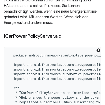
exportiert AIDL-Schnittstellen zur Verwendung durch
HALs und andere native Prozesse. Sie können
benachrichtigt werden, wenn eine neue Energierichtlinie
geändert wird. Mit anderen Worten: Wenn sich der
Energiezustand ändern muss.
ICar
Power
Policy
Server
.
aidl
  package android.frameworks.automotive.powerpolicy
  import android.frameworks.automotive.powerpolicy.
  import android.frameworks.automotive.powerpolicy
  import android.frameworks.automotive.powerpolicy.
  import android.frameworks.automotive.powerpolicy.
  /**

   * ICarPowerPolicyServer is an interface implemen
   * VHAL changes the power policy and the power po
   * registered subscribers. When subscribing to po