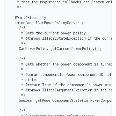
   * that the registered callbacks can listen only 
   */

  @VintfStability

  interface ICarPowerPolicyServer {

    /**

     * Gets the current power policy.

     * @throws IllegalStateException if the current
     */

    CarPowerPolicy getCurrentPowerPolicy();

    /**

     * Gets whether the power component is turned o
     *

     * @param componentId Power component ID defin
     * state.

     * @return True if the component's power state 
     * @throws IllegalArgumentException if the comp
     */

    boolean getPowerComponentState(in PowerCompone
    /**

     * Subscribes to power policy change.
