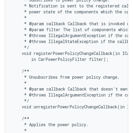
     * Notification is sent to the registered callb
     * power state of the components which the call
     *

     * @param callback Callback that is invoked whe
     * @param filter The list of components which t
     * @throws IllegalArgumentException if the call
     * @throws IllegalStateException if the callbac
     */

    void registerPowerPolicyChangeCallback(in ICarP
        in CarPowerPolicyFilter filter);

    /**

     * Unsubscribes from power policy change.

     *

     * @param callback Callback that doesn't want t
     * @throws IllegalArgumentException if the call
     */

    void unregisterPowerPolicyChangeCallback(in IC
    /**

     * Applies the power policy.

     *
