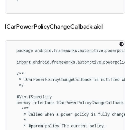
ICar
Power
Policy
Change
Callback
.
aidl
  package android.frameworks.automotive.powerpolicy
  import android.frameworks.automotive.powerpolicy.
  /**

   * ICarPowerPolicyChangeCallback is notified when
   */

  @VintfStability

  oneway interface ICarPowerPolicyChangeCallback {

    /**

     * Called when a power policy is fully changed.
     *

     * @param policy The current policy.
