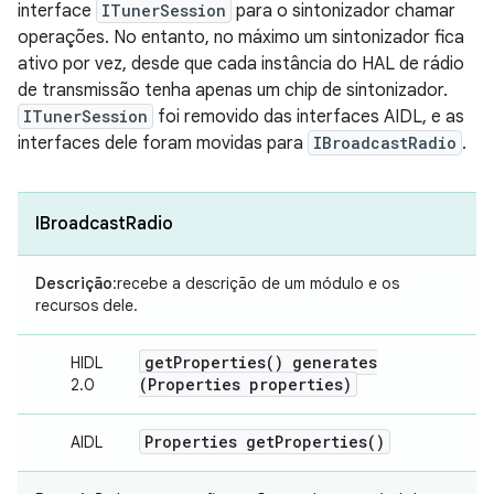
interface
ITunerSession
para o sintonizador chamar
operações. No entanto, no máximo um sintonizador fica
ativo por vez, desde que cada instância do HAL de rádio
de transmissão tenha apenas um chip de sintonizador.
ITunerSession
foi removido das interfaces AIDL, e as
interfaces dele foram movidas para
IBroadcastRadio
.
IBroadcastRadio
Descrição
:recebe a descrição de um módulo e os
recursos dele.
get
Properties(
) generates
HIDL
(Properties properties)
2.0
Properties
get
Properties(
)
AIDL