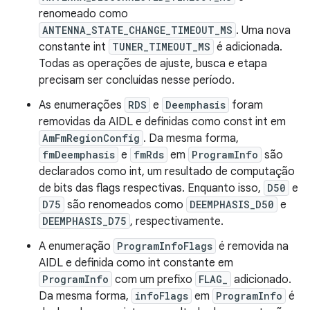
renomeado como
ANTENNA_STATE_CHANGE_TIMEOUT_MS
. Uma nova
constante int
TUNER_TIMEOUT_MS
é adicionada.
Todas as operações de ajuste, busca e etapa
precisam ser concluídas nesse período.
As enumerações
RDS
e
Deemphasis
foram
removidas da AIDL e definidas como const int em
AmFmRegionConfig
. Da mesma forma,
fmDeemphasis
e
fmRds
em
ProgramInfo
são
declarados como int, um resultado de computação
de bits das flags respectivas. Enquanto isso,
D50
e
D75
são renomeados como
DEEMPHASIS_D50
e
DEEMPHASIS_D75
, respectivamente.
A enumeração
ProgramInfoFlags
é removida na
AIDL e definida como int constante em
ProgramInfo
com um prefixo
FLAG_
adicionado.
Da mesma forma,
infoFlags
em
ProgramInfo
é