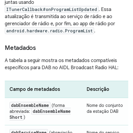
juntas usando
ITunerCallback#onProgramListUpdated
. Essa
atualização é transmitida ao serviço de rádio e ao
gerenciador de rádio e, por fim, ao app de rádio por
android.hardware.radio.ProgramList
.
Metadados
A tabela a seguir mostra os metadados compatíveis
específicos para DAB no AIDL Broadcast Radio HAL:
Campo de metadados
Descrição
dab
Ensemble
Name
(forma
Nome do conjunto
dab
Ensemble
Name
abreviada:
da estação DAB
Short
)
dab
Service
Name
(abreviação
Nome do serviço