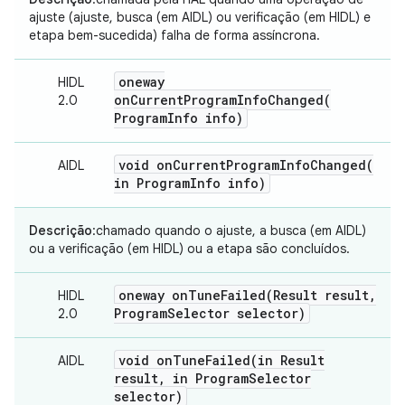
ajuste (ajuste, busca (em AIDL) ou verificação (em HIDL) e
etapa bem-sucedida) falha de forma assíncrona.
oneway
HIDL
onCurrentProgramInfoChanged(
2.0
Program
Info info)
void
onCurrentProgramInfoChanged(
AIDL
in Program
Info info)
Descrição
:chamado quando o ajuste, a busca (em AIDL)
ou a verificação (em HIDL) ou a etapa são concluídos.
oneway
onTuneFailed(
Result result
,
HIDL
Program
Selector selector)
2.0
void
onTuneFailed(
in Result
AIDL
result
,
in Program
Selector
selector)