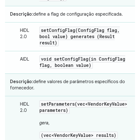
Descrição
:define a flag de configuração especificada.
setConfigFlag(
Config
Flag flag
,
HIDL
bool value) generates (Result
2.0
result)
void
setConfigFlag(
in Config
Flag
AIDL
flag
,
boolean value)
Descrição
:define valores de parâmetros específicos do
fornecedor.
setParameters(
vec<Vendor
Key
Value>
HIDL
parameters)
2.0
gera
,
(vec<Vendor
Key
Value> results)