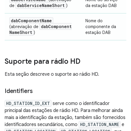
dab
Service
Name
Short
de
)
da estação DAB
dab
Component
Name
Nome do
dab
Component
(abreviação de
componente da
Name
Short
)
estação DAB
Suporte para rádio HD
Esta seção descreve o suporte ao rádio HD.
Identifiers
HD_STATION_ID_EXT
serve como o identificador
principal das estações de rádio HD. Para melhorar ainda
mais a identificação da estação, também são fornecidos
identificadores secundários, como
HD_STATION_NAME
e