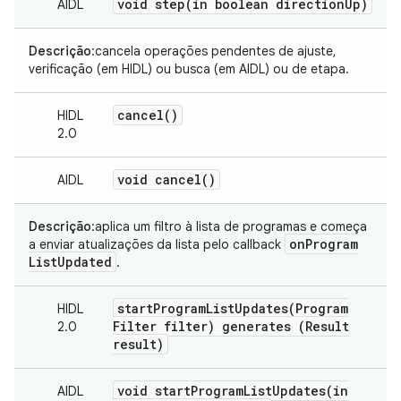
void
step(
in boolean direction
Up)
AIDL
Descrição
:cancela operações pendentes de ajuste,
verificação (em HIDL) ou busca (em AIDL) ou de etapa.
cancel(
)
HIDL
2.0
void
cancel(
)
AIDL
Descrição
:aplica um filtro à lista de programas e começa
on
Program
a enviar atualizações da lista pelo callback
List
Updated
.
startProgramListUpdates(
Program
HIDL
Filter filter) generates (Result
2.0
result)
void
startProgramListUpdates(
in
AIDL