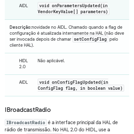
void
onParametersUpdated(
in
AIDL
Vendor
Key
Value[] parameters)
Descrição
:novidade no AIDL. Chamado quando a flag de
configuração é atualizada internamente na HAL (não deve
set
Config
Flag
ser invocada depois de chamar
pelo
cliente HAL).
HIDL
Não aplicável.
2.0
void
onConfigFlagUpdated(
in
AIDL
Config
Flag flag
,
in boolean value)
IBroadcast
Radio
IBroadcastRadio
é a interface principal da HAL de
rádio de transmissão. No HAL 2.0 do HIDL, use a