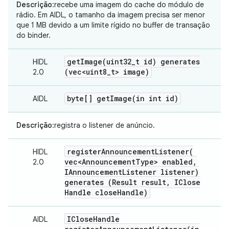
Descrição
:recebe uma imagem do cache do módulo de
rádio. Em AIDL, o tamanho da imagem precisa ser menor
que 1 MB devido a um limite rígido no buffer de transação
do binder.
getImage(
uint32
_
t id) generates
HIDL
(vec<uint8
_
t> image)
2.0
byte[]
getImage(
in int id)
AIDL
Descrição
:registra o listener de anúncio.
registerAnnouncementListener(
HIDL
vec<Announcement
Type> enabled
,
2.0
IAnnouncement
Listener listener)
generates (Result result
,
IClose
Handle close
Handle)
IClose
Handle
AIDL