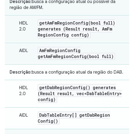
Descrição
:busca a configuração atual ou possível da
região de AM/FM.
getAmFmRegionConfig(
bool full)
HIDL
generates (Result result
,
Am
Fm
2.0
Region
Config config)
Am
Fm
Region
Config
AIDL
getAmFmRegionConfig(
bool full)
Descrição
:busca a configuração atual da região do DAB.
get
Dab
Region
Config(
) generates
HIDL
(Result result
,
vec<Dab
Table
Entry>
2.0
config)
Dab
Table
Entry[]
get
Dab
Region
AIDL
Config(
)