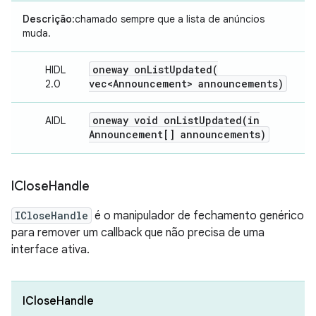
Descrição
:chamado sempre que a lista de anúncios
muda.
oneway
onListUpdated(
HIDL
vec<Announcement> announcements)
2.0
oneway void
onListUpdated(
in
AIDL
Announcement[] announcements)
IClose
Handle
ICloseHandle
é o manipulador de fechamento genérico
para remover um callback que não precisa de uma
interface ativa.
ICloseHandle