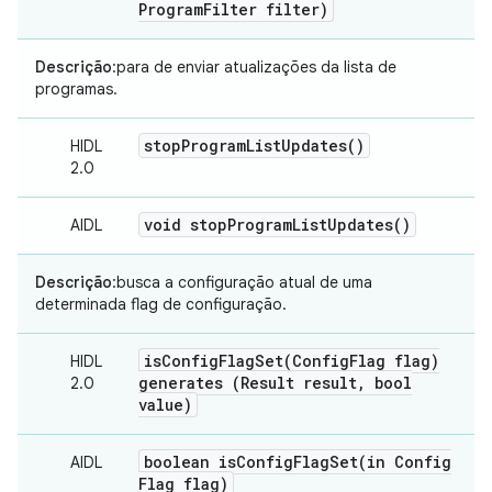
Program
Filter filter)
Descrição
:para de enviar atualizações da lista de
programas.
stop
Program
List
Updates(
)
HIDL
2.0
void
stop
Program
List
Updates(
)
AIDL
Descrição
:busca a configuração atual de uma
determinada flag de configuração.
isConfigFlagSet(
Config
Flag flag)
HIDL
generates (Result result
,
bool
2.0
value)
boolean
isConfigFlagSet(
in Config
AIDL
Flag flag)