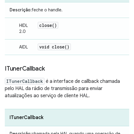
Descrição
:feche o handle.
close(
)
HIDL
2.0
void
close(
)
AIDL
ITuner
Callback
ITunerCallback
é a interface de callback chamada
pelo HAL da rádio de transmissão para enviar
atualizações ao serviço de cliente HAL.
ITunerCallback
Descrição
:chamada pela HAL quando uma operação de