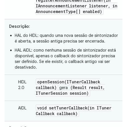
registerAnnouncementListener(
in
IAnnouncement
Listener listener
,
in
Announcement
Type[] enabled)
Descrição:
HAL do HIDL: quando uma nova sessão de sintonizador
é aberta, a sessão antiga precisa ser encerrada.
HAL AIDL: como nenhuma sessão de sintonizador está
disponível, apenas o callback do sintonizador precisa
ser definido. Se ele existir, o callback antigo vai ser
desativado.
openSession(
ITuner
Callback
HIDL
callback)
(Result result
,
2.0
gera
ITuner
Session session)
void
setTunerCallback(
in ITuner
AIDL
Callback callback)