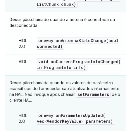
List
Chunk chunk)
Descrição
:chamado quando a antena é conectada ou
desconectada.
oneway
onAntennaStateChange(
bool
HIDL
connected)
2.0
void
onCurrentProgramInfoChanged(
AIDL
in Program
Info info)
Descrição
:chamada quando os valores de parâmetro
específicos do fornecedor são atualizados internamente
set
Parameters
na HAL. Não invoque após chamar
pelo
cliente HAL.
oneway
onParametersUpdated(
HIDL
vec<Vendor
Key
Value> parameters)
2.0