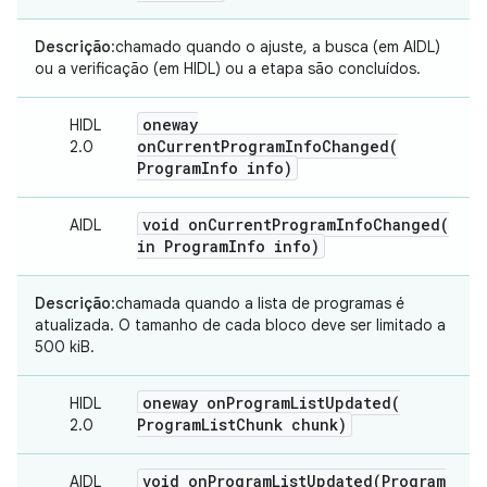
Descrição
:chamado quando o ajuste, a busca (em AIDL)
ou a verificação (em HIDL) ou a etapa são concluídos.
oneway
HIDL
onCurrentProgramInfoChanged(
2.0
Program
Info info)
void
onCurrentProgramInfoChanged(
AIDL
in Program
Info info)
Descrição
:chamada quando a lista de programas é
atualizada. O tamanho de cada bloco deve ser limitado a
500 kiB.
oneway
onProgramListUpdated(
HIDL
Program
List
Chunk chunk)
2.0
void
onProgramListUpdated(
Program
AIDL