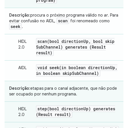
program)
Descrição
:procura o próximo programa válido no
ar
. Para
scan
evitar confusão no AIDL,
foi renomeado como
seek
.
scan(
bool direction
Up
,
bool skip
HIDL
Sub
Channel) generates (Result
2.0
result)
void
seek(
in boolean direction
Up
,
AIDL
in boolean skip
Sub
Channel)
Descrição
:etapas para o canal adjacente, que não pode
ser ocupado por nenhum programa.
step(
bool direction
Up) generates
HIDL
(Result result)
2.0