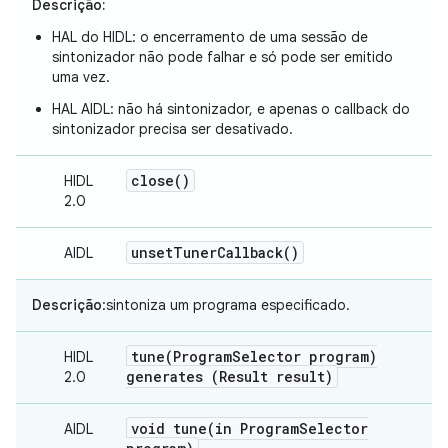
Descrição:
HAL do HIDL: o encerramento de uma sessão de
sintonizador não pode falhar e só pode ser emitido
uma vez.
HAL AIDL: não há sintonizador, e apenas o callback do
sintonizador precisa ser desativado.
close(
)
HIDL
2.0
unset
Tuner
Callback(
)
AIDL
Descrição
:sintoniza um programa especificado.
tune(
Program
Selector program)
HIDL
generates (Result result)
2.0
void
tune(
in Program
Selector
AIDL