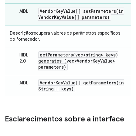
Vendor
Key
Value[]
setParameters(
in
AIDL
Vendor
Key
Value[] parameters)
Descrição
:recupera valores de parâmetros específicos
do fornecedor.
getParameters(
vec<string> keys)
HIDL
generates (vec<Vendor
Key
Value>
2.0
parameters)
Vendor
Key
Value[]
getParameters(
in
AIDL
String[] keys)
Esclarecimentos sobre a interface