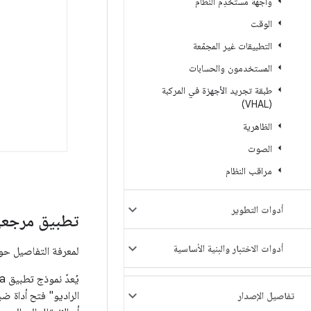
واجهة مستخدِم النظام
الوقت
التطبيقات غير المجمّعة
المستخدمون والحسابات
طبقة تجريد الأجهزة في المركبة
(VHAL)
الظاهرية
الصوت
مراقب النظام
أدوات التطوير
تطبيق مرجعي 
أدوات الاختبار والبنية الأساسية
لمعرفة التفاصيل حول
يُعدّ نموذج تطبيق Java للراديو (
الراديو" فتح أداة ض
تفاصيل الإصدار