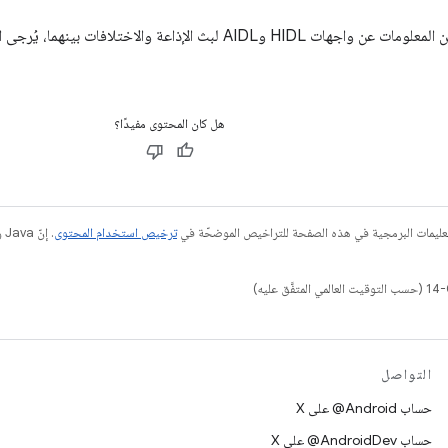
وAIDL لبث الإذاعة والاختلافات بينهما، يُرجى الاطّلاع على
هل كان المحتوى مفيدًا؟
عليمات البرمجية في هذه الصفحة للتراخيص الموضحّة في
ترخيص استخدام المحتوى
التواصل
حساب ‎@Android على X
حساب ‎@AndroidDev على X