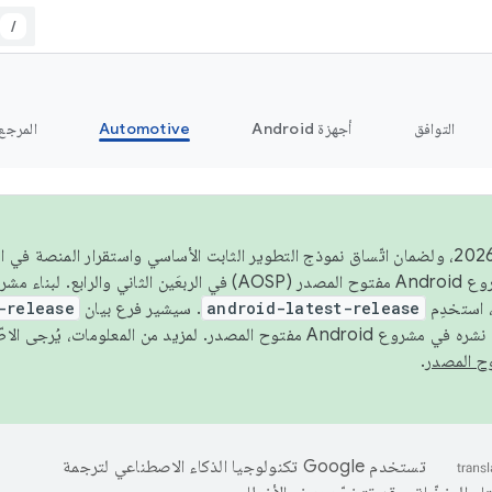
/
التوافق
أجهزة Android
Automotive
المرجع
اعتبارًا من عام 2026، ولضمان اتّساق نموذج التطوير الثابت الأساسي واستقرار المنصة
 استخدِم
android-latest-release
. سيشير فرع بيان
-release
ح المصدر. لمزيد من المعلومات، يُرجى الاطّلاع على
.
تستخدم Google تكنولوجيا الذكاء الاصطناعي لترجمة