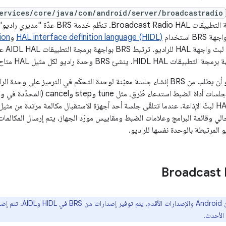
ervices/core/java/com/android/server/broadcastradio
العميل لواجهة برمجة التطبيقات ast Radio HAL
 استخدام
HAL interface definition language (HIDL)
و
ion
BRS وحدة راديو لكل مثيل HAL متاح (مثل AM وFM وDAB).
يمكن لكل مدير راديو أن يطلب من BRS إنشاء جلسة معيّنة لوحدة التحكّم في الترميز على
حالي وقائمة البرامج وعلامات الضبط ومقاييس مورّد الجهاز، يتم إرسال المكالما
و المرتبطة بالوحدة نفسها للراديو.
Broadcast 