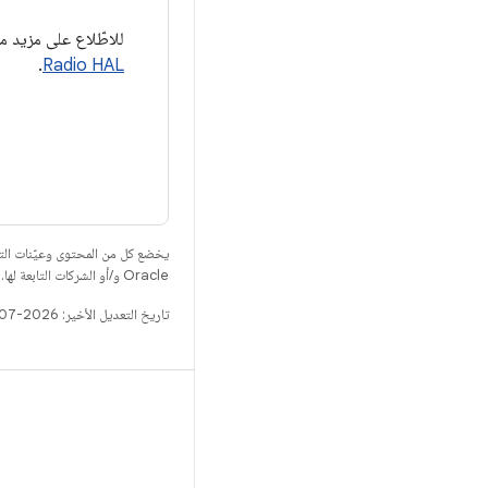
للاطّلاع على مزيد من المعلومات عن واجهات HIDL 
.
Radio HAL
يخضع كل من المحتوى وعيّنات الت
Oracle و/أو الشركات التابعة لها.
تاريخ التعديل الأخير: 2026-07-14 (حسب التوقيت العالمي المتفَّق عليه)
الإصدار
مستودع Android
المتطلّبات