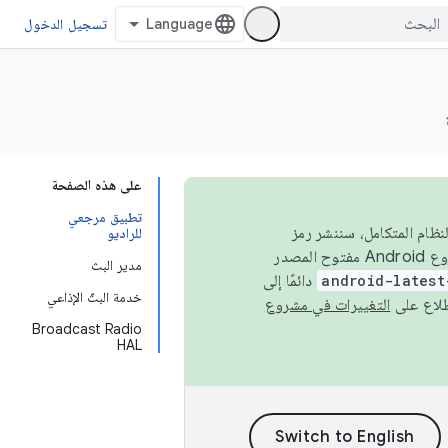
تسجيل الدخول
على هذه الصفحة
تطبيق مرجعي
 في النظام المتكامل، سننشر رمز
للراديو
المصدر في مشروع Android مفتوح المصدر (AOSP) في الربعَين الثاني والرابع. لبناء مشروع Android مفتوح المصدر
مدير البث
android-latest
دائمًا إلى
خدمة البثّ الإذاعي
التغييرات في مشروع
Broadcast Radio
HAL