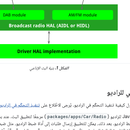
الشكل 1.
بنية البث الإذاعي
للراديو
 كيفية تنفيذ التحكّم في الراديو، يُرجى الاطّلاع على
تنفيذ التحكّم في الراديو
packages/apps/Car/Radio
) مرجعًا لتطبيق البث. عند 
بط الراديو. بعد ذلك، يمكن للتطبيق إرسال طلبات إلى أداة ضبط الراديو، مثل ضب