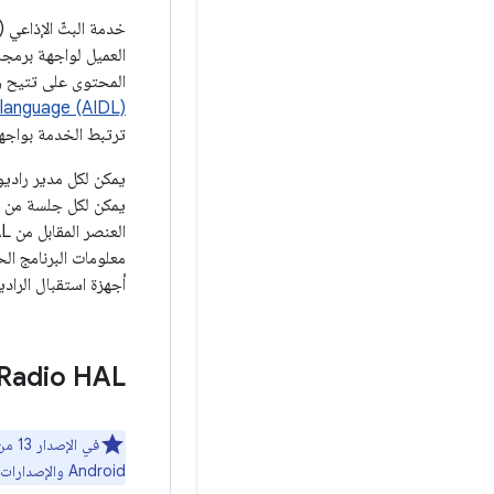
خدمة البثّ الإذاعي (
المحتوى على تتيح واجهة BRS
language (AIDL)
ترتبط الخدمة بواجهة برمجة التطبيقات HIDL HAL. ينشئ 
معلومات البرنامج ال
أجهزة استقبال الرادي
Radio HAL
في الإصدار 13 من Android والإصدارات الأقدم، يتم توفير إصدارات من BRS في HIDL وAIDL. تتم إضافة الميزات الجديدة
Android والإصدارات الأحدث.