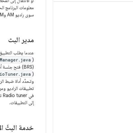
أو الانتقال إلى المحط
سوى راديو AM وFM. يمكن لمصنّعي المعدّات الأصلية تعديل تطبيق "الراديو" أو استبداله حسب الرغبة.
مدير البث
عندما يطلب التطبيق 
Manager.java
(
(BRS) فتح جلسة
ioTuner.java
(
وتحدِّد أداة ضبط الر
تطبيقات الراديو ومرس
إلى التطبيقات.
خدمة البثّ ال