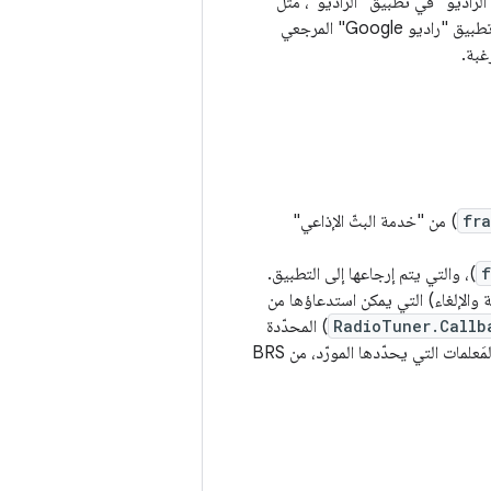
ل الراديو" في تطبيق "الراديو"، مثل
معلومات البرنامج الحالي وقوائم البرامج الإذاعية والإعدادات والمَعلمات التي يحدّدها المورّد. لا يتيح تطبيق "راديو Google" المرجعي
fr
) من "خدمة البثّ الإذاعي"
f
)، والتي يتم إرجاعها إلى التطبيق.
ة والإلغاء) التي يمكن استدعاؤها من
RadioTuner.Callb
) المحدّدة
في Radio tuner تعديلات حول HAL لبث الإذاعة، مثل معلومات البرنامج الحالي وقوائم البرامج والمَعلمات التي يحدّدها المورّد، من BRS