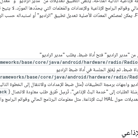
ة الإذاعية التالية المتاحة. يتلقّى التطبيق تعديلات من "مدير الراديو" و "مُعدِّ
من "مدير الراديو" فتح أداة ضبط، يطلب "مدير الراديو"
ameworks/base/core/java/android/hardware/radio/Radio
 أداة ضبط، ثم يُغلِق الجلسة في أداة ضبط الراديو
rameworks/base/core/java/android/hardware/radio/Rad
اديو واجهات برمجة التطبيقات (مثل ضبط الإعدادات والانتقال إلى الخطوة التالي
َلة الطلبات إلى "خدمة البثّ الإذاعي". تُرسِل طُرق طلب معاودة الاتصال (
ack
إذاعي