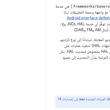
frameworks/base/s
) هي خدمة
Broadc. تنظّم خدمة BRS عدّة "مديري راديو" مع واجهة برمجة التطبيقات لبثّ
Android interface definit
لبث واجهة HAL للراديو. ترتبط BRS بواجهة برمجة التطبيقات AIDL HAL عند توفُّر أي خدمة AIDL HAL، وإلا،
 وحدة الراديو المقابلة، استنادًا إلى نوع الراديو.
يمكن لكل جلسة من جلسات أداة الضبط استدعاء طُرق، مثل tune وstep وcancel (المحدّدة في واجهات HAL) لتنفيذ عمليات على
العنصر المقابل من HAL لبثّ الإذاعة. عندما تتلقّى جلسة أحد أجهزة الاستقبال مكالمة مرتدة من مثيل HAL بخصوص تحديث HAL، مثل
ت المرتدة بشأن التحديث إلى جميع
فقط
إلى إصدارات 14