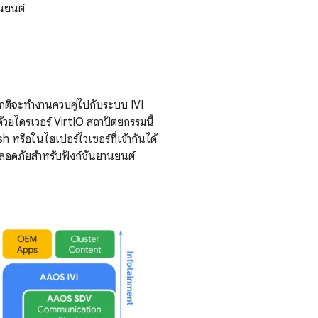
นยนต์
จะทำงานควบคู่ไปกับระบบ IVI
ยไดรเวอร์ VirtIO สถาปัตยกรรมนี้
 หรือในไฮเปอร์ไวเซอร์ที่เข้ากันได้
ลอดภัยสำหรับฟังก์ชันยานยนต์