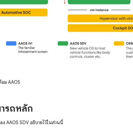
้อม AAOS
ารถหลัก
อง AAOS SDV อธิบายไว้ในส่วนนี้