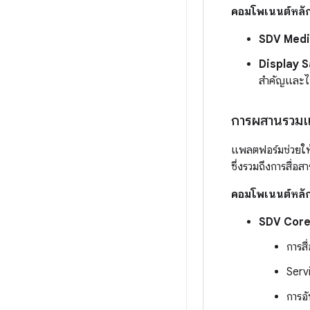
คอมโพเนนต์หลั
SDV Medi
Display S
สำคัญและ
การผสานรวมแ
แพลตฟอร์มช่วยให้
ซึ่งรวมถึงการสื่
คอมโพเนนต์หลั
SDV Core
การสื
Serv
การอ