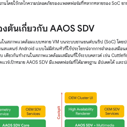
งานโดยใช้กลไกความปลอดภัยของแพลตฟอร์มที่หลากหลายของ SoC ยา
ื้องต้นเกี่ยวกับ AAOS SDV
ในสภาพแวดล้อมแบบหลาย VM บนระบบยานยนต์บนชิป (SoC) โดยปกติ
สแตนซ์ Android แบบไม่มีส่วนหัวที่ใช้ประโยชน์จากการจำลองเสมือนด้ว
บ เดียวกันทำงานในสภาพแวดล้อมเสมือนที่ใช้ระบบคลาวด์ เช่น Cuttlefish
์ดแวร์เป้าหมาย AAOS SDV มีแพลตฟอร์มที่ได้มาตรฐาน อัปเดตได้ และป