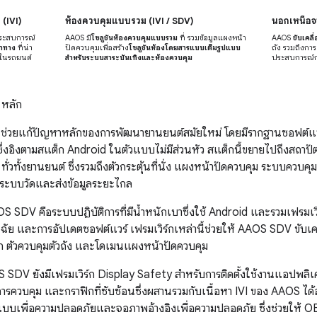
 (IVI)
ห้องควบคุมแบบรวม (IVI / SDV)
นอกเหนือจา
ระสบการณ์
AAOS มี
โซลูชันห้องควบคุมแบบรวม
ที่ รวมข้อมูลแผงหน้า
AAOS
ขับเคล
นำทาง
ที่น่า
ปัดควบคุมเพื่อสร้าง
โซลูชันห้องโดยสารแบบเต็มรูปแบบ
ถัง รวมถึงกา
ในรถยนต์
สำหรับระบบสาระบันเทิงและห้องควบคุม
ประสบการณ์ก
 หลัก
่วยแก้ปัญหาหลักของการพัฒนายานยนต์สมัยใหม่ โดยมีรากฐานซอฟต์แวร
ึ่งอิงตามสแต็ก Android ในตัวแบบไม่มีส่วนหัว สแต็กนี้ขยายไปถึงสถาปั
ั่วทั้งยานยนต์ ซึ่งรวมถึงตัวกระตุ้นที่นั่ง แผงหน้าปัดควบคุม ระบบคว
ระบบวัดและส่งข้อมูลระยะไกล
SDV คือระบบปฏิบัติการที่มีน้ำหนักเบาซึ่งใช้ Android และรวมเฟรมเว
ิจฉัย และการอัปเดตซอฟต์แวร์ เฟรมเวิร์กเหล่านี้ช่วยให้ AAOS SDV ขับเ
 ตัวควบคุมตัวถัง และโดเมนแผงหน้าปัดควบคุม
DV ยังมีเฟรมเวิร์ก Display Safety สำหรับการติดตั้งใช้งานแอปพลิเค
ในการควบคุม และกราฟิกที่ซับซ้อนซึ่งผสานรวมกับเนื้อหา IVI ของ AAOS ได้
กแบบเพื่อความปลอดภัยและจอภาพอ้างอิงเพื่อความปลอดภัย ซึ่งช่วยให้