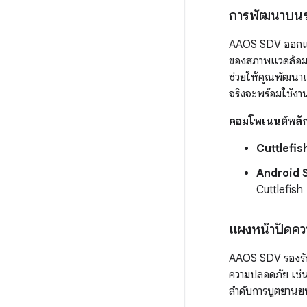
การพัฒนาบนระ
AAOS SDV ออกแบบม
ของสภาพแวดล้อมก
ช่วยให้คุณพัฒนา
จริงจะพร้อมใช้งาน
คอมโพเนนต์หลั
Cuttlefis
Android S
Cuttlefish
แผงหน้าปัดค
AAOS SDV รองรับก
ความปลอดภัย เช่น
ลำดับการบูตยานย