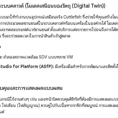
บบคลาวด์ (โมเดลเสมือนของวัตถุ (Digital Twin))
าให้ทำงานบนอุปกรณ์เสมือนจริง Cuttlefish ซึ่งช่วยให้คุณสร้างโมเด
ารประมวลผลยานยนต์ในระบบคลาวด์หรือบนเครื่องในองค์กรได้ โมเดลเสมื
และทดสอบซอฟต์แวร์ยานยนต์ ตั้งแต่บริการแต่ละรายการไปจนถึงการโต้
 ซึ่งจะช่วยลดเวลาในการนำสินค้าเข้าสู่ตลาด
ก
h:
จำลองสภาพแวดล้อม SDV แบบหลาย VM
tudio for Platform (ASfP):
มีเครื่องมือสำหรับการพัฒนาและติดตั้งใ
วบคุมและการแสดงผลแบบผสม
รณีใช้งานต่างๆ เช่น แผงหน้าปัดควบคุมดิจิทัลที่ต้องมีการแสดงผลแบบผ
 ไฟเตือน (ไฟสัญญาณ) ควบคู่ไปกับเนื้อหากราฟิกที่สมบูรณ์ การแสดงผล
นต์