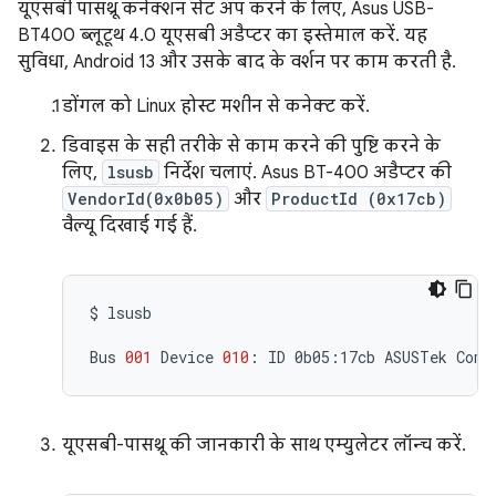
यूएसबी पासथ्रू कनेक्शन सेट अप करने के लिए, Asus USB-
BT400 ब्लूटूथ 4.0 यूएसबी अडैप्टर का इस्तेमाल करें. यह
सुविधा, Android 13 और उसके बाद के वर्शन पर काम करती है.
डोंगल को Linux होस्ट मशीन से कनेक्ट करें.
डिवाइस के सही तरीके से काम करने की पुष्टि करने के
लिए,
lsusb
निर्देश चलाएं. Asus BT-400 अडैप्टर की
VendorId(0x0b05)
और
ProductId (0x17cb)
वैल्यू दिखाई गई हैं.
$
lsusb

Bus
001
Device
010
:
ID
0b05:17cb
ASUSTek
Comp
यूएसबी-पासथ्रू की जानकारी के साथ एम्युलेटर लॉन्च करें.