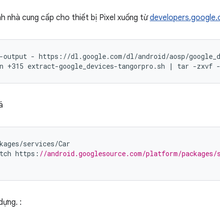
nh nhà cung cấp cho thiết bị Pixel xuống từ
developers.google
-output - https://dl.google.com/dl/android/aosp/google_d
n +315 extract-google_devices-tangorpro.sh | tar -zxvf 
á
kages
/
services
/
Car
tch
https
:
//android.googlesource.com/platform/packages/
ựng. :