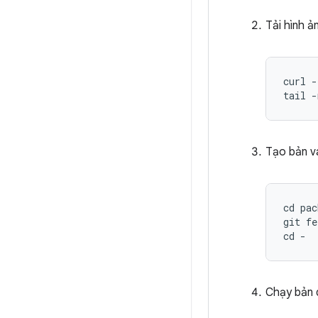
Tải hình ả
curl -
tail -
Tạo bản v
cd
pac
git
fe
cd
-
Chạy bản d