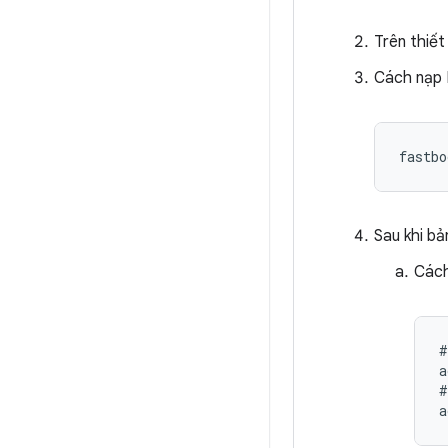
Trên thiết
Cách nạp 
fastbo
Sau khi b
Các
#
a
#
a