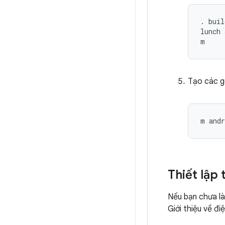
. buil
lunch 
m
Tạo các gó
m
andr
Thiết lập
Nếu bạn chưa là
Giới thiệu về đi