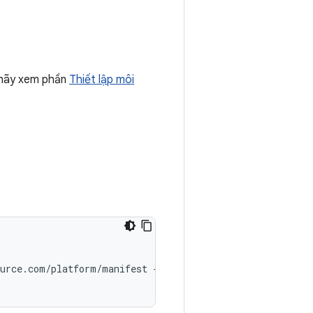
 hãy xem phần
Thiết lập môi
urce.com/platform/manifest -b android-14.0.0_r30 --use-s