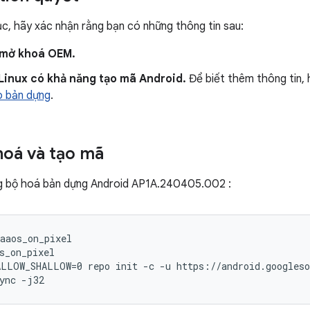
tục, hãy xác nhận rằng bạn có những thông tin sau:
 mở khoá OEM.
Linux có khả năng tạo mã Android.
Để biết thêm thông tin,
o bản dựng
.
oá và tạo mã
 bộ hoá bản dựng Android AP1A.240405.002 :
aaos_on_pixel

s_on_pixel

LLOW_SHALLOW=0 repo init -c -u https://android.googleso
ync -j32