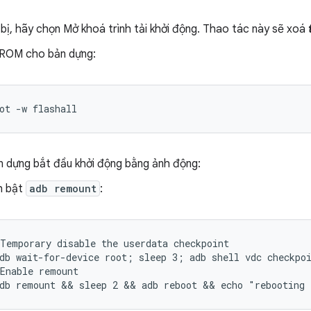
 bị, hãy chọn Mở khoá trình tải khởi động. Thao tác này sẽ xoá
ROM cho bản dựng:
ot -w flashall
ản dựng bắt đầu khởi động bằng ảnh động:
h bật
adb remount
:
Temporary disable the userdata checkpoint 

db wait-for-device root; sleep 3; adb shell vdc checkpoi
Enable remount

db remount && sleep 2 && adb reboot && echo "rebooting 