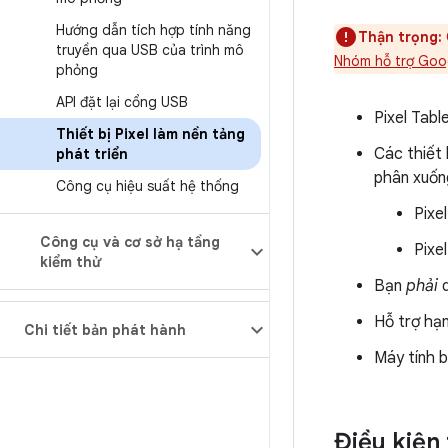
Hướng dẫn tích hợp tính năng
Thận trọng:
truyền qua USB của trình mô
Nhóm hỗ trợ Goo
phỏng
API đặt lại cổng USB
Pixel Tabl
Thiết bị Pixel làm nền tảng
Các thiết 
phát triển
phân xuốn
Công cụ hiệu suất hệ thống
Pixel
Công cụ và cơ sở hạ tầng
Pixe
kiểm thử
Bạn
phải
d
Hỗ trợ hạ
Chi tiết bản phát hành
Máy tính b
Điều kiện 