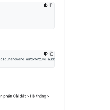
roid
.
hardware
.
automotive
.
audiocontrol
-
service
.
example
n phần Cài đặt > Hệ thống >