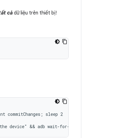
tất cả
dữ liệu trên thiết bị!
nt commitChanges; sleep 2 

the device" && adb wait-for-device root && sleep 5 && a