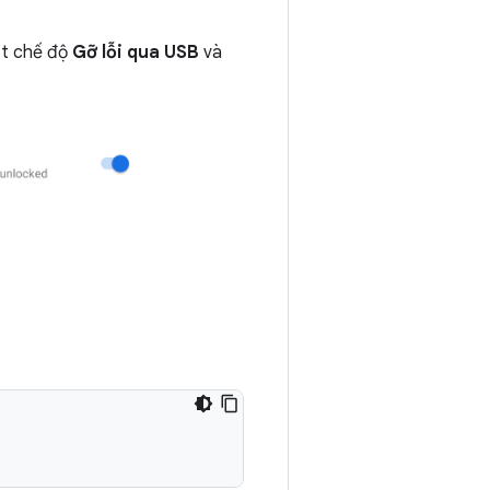
ật chế độ
Gỡ lỗi qua USB
và