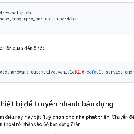
d/envsetup.sh

aosp_tangorpro_car-ap1a-userdebug

i liên quan đến ô tô:
oid
.
hardware
.
automotive
.
vehicle
@2.0
-
default
-
service
and
 thiết bị để truyền nhanh bản dựng
m điều này, hãy bật
Tuỳ chọn cho nhà phát triển
. Chuyển đế
ện thoại rồi nhấn vào Số bản dựng 7 lần.