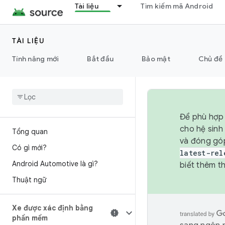
Tài liệu
Tìm kiếm mã Android
TÀI LIỆU
Tính năng mới
Bắt đầu
Bảo mật
Chủ đề 
Để phù hợp 
cho hệ sinh
Tổng quan
và đóng gó
Có gì mới?
latest-rel
Android Automotive là gì?
biết thêm th
Thuật ngữ
Xe được xác định bằng
phần mềm