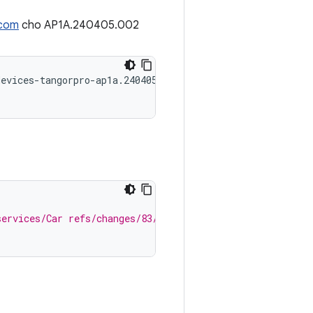
.com
cho AP1A.240405.002
evices-tangorpro-ap1a.240405.002-8d141153.tgz  | tar -xz
-
services/Car refs/changes/83/3037383/2 && git cherry-pic