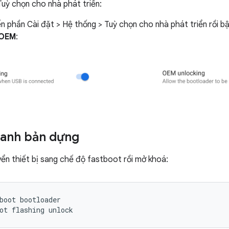
Tuỳ chọn cho nhà phát triển:
n phần Cài đặt > Hệ thống > Tuỳ chọn cho nhà phát triển rồi b
 OEM
:
hanh bản dựng
ển thiết bị sang chế độ fastboot rồi mở khoá:
boot
bootloader
ot
flashing
unlock