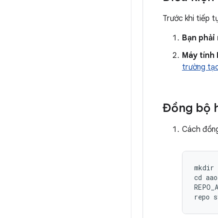
Trước khi tiếp 
Bạn phải
Máy tính 
trường tạ
Đồng bộ h
Cách đồng
mkdir 
cd aao
REPO_A
repo s