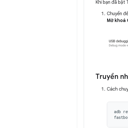
Khi bạn đã bật 
Chuyển đế
Mở khoá
Truyền n
Cách chuy
adb
re
fastbo