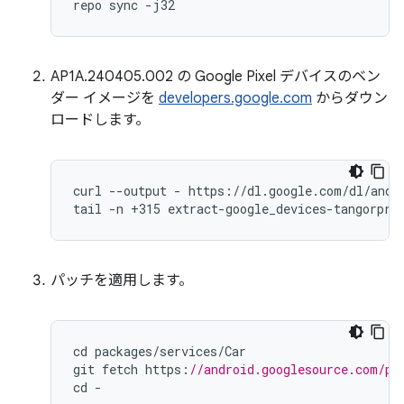
repo sync -j32
AP1A.240405.002 の Google Pixel デバイスのベン
ダー イメージを
developers.google.com
からダウン
ロードします。
curl --output - https://dl.google.com/dl/andro
tail -n +315 extract-google_devices-tangorpro
パッチを適用します。
cd
packages
/
services
/
Car
git
fetch
https
:
//android.googlesource.com/pl
cd
-