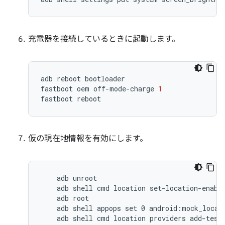
充電器を接続しているときに起動します。
adb
reboot
bootloader
fastboot
oem
off
-
mode
-
charge
1
fastboot
reboot
仮の現在地情報を有効にします。
    adb unroot

    adb shell cmd location set-location-enable
    adb root

    adb shell appops set 0 android:mock_locati
    adb shell cmd location providers add-test-