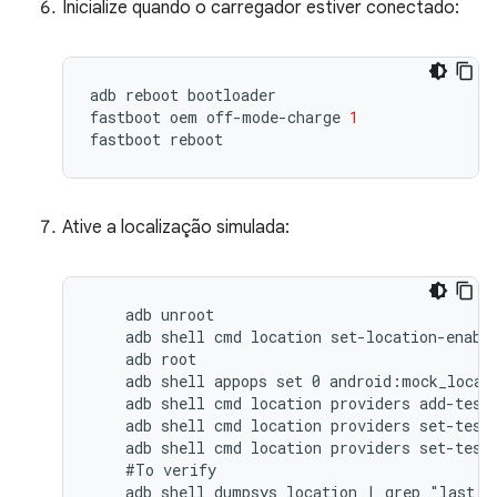
Inicialize quando o carregador estiver conectado:
adb
reboot
bootloader
fastboot
oem
off
-
mode
-
charge
1
fastboot
reboot
Ative a localização simulada:
    adb unroot

    adb shell cmd location set-location-enable
    adb root

    adb shell appops set 0 android:mock_locati
    adb shell cmd location providers add-test-
    adb shell cmd location providers set-test-
    adb shell cmd location providers set-test-
    #To verify

    adb shell dumpsys location | grep "last l