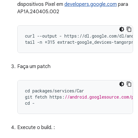
dispositivos Pixel em
developers.google.com
para
AP1A.240405.002
curl --output - https://dl.google.com/dl/andro
tail -n +315 extract-google_devices-tangorpro
Faça um patch
cd
packages
/
services
/
Car
git
fetch
https
:
//android.googlesource.com/pl
cd
-
Execute o build. :