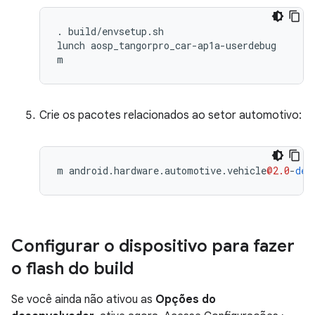
. build/envsetup.sh

lunch aosp_tangorpro_car-ap1a-userdebug

m
Crie os pacotes relacionados ao setor automotivo:
m
android
.
hardware
.
automotive
.
vehicle
@2.0
-
def
Configurar o dispositivo para fazer
o flash do build
Se você ainda não ativou as
Opções do