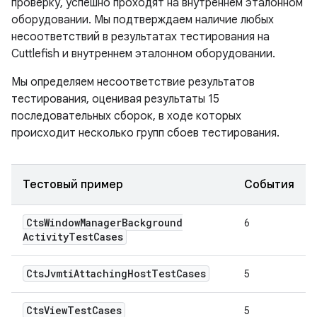
проверку, успешно проходят на внутреннем эталонном
оборудовании. Мы подтверждаем наличие любых
несоответствий в результатах тестирования на
Cuttlefish и внутреннем эталонном оборудовании.
Мы определяем несоответствие результатов
тестирования, оценивая результаты 15
последовательных сборок, в ходе которых
происходит несколько групп сбоев тестирования.
Тестовый пример
События
Cts
Window
Manager
Background
6
Activity
Test
Cases
Cts
Jvmti
Attaching
Host
Test
Cases
5
Cts
View
Test
Cases
5