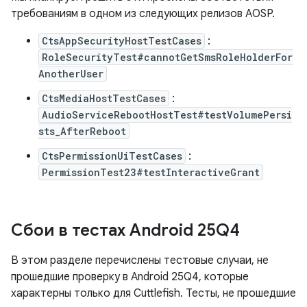
требованиям в одном из следующих релизов AOSP.
CtsAppSecurityHostTestCases
:
RoleSecurityTest#cannotGetSmsRoleHolderFor
AnotherUser
CtsMediaHostTestCases
:
AudioServiceRebootHostTest#testVolumePersi
sts_AfterReboot
CtsPermissionUiTestCases
:
PermissionTest23#testInteractiveGrant
Сбои в тестах Android 25Q4
В этом разделе перечислены тестовые случаи, не
прошедшие проверку в Android 25Q4, которые
характерны только для Cuttlefish. Тесты, не прошедшие