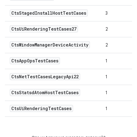
Cts
Staged
Install
Host
Test
Cases
3
Cts
Ui
Rendering
Test
Cases27
2
Cts
Window
Manager
Device
Activity
2
Cts
App
Ops
Test
Cases
1
Cts
Net
Test
Cases
Legacy
Api22
1
Cts
Statsd
Atom
Host
Test
Cases
1
Cts
Ui
Rendering
Test
Cases
1