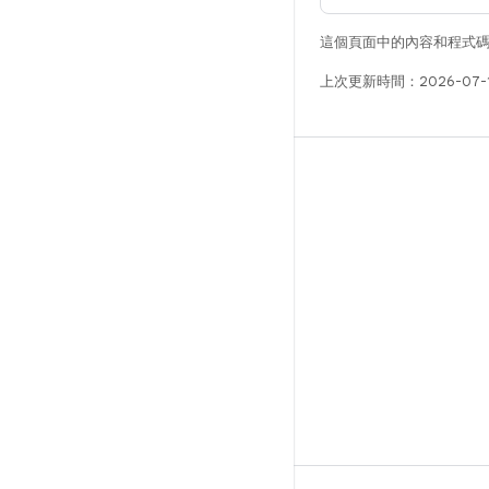
這個頁面中的內容和程式
上次更新時間：2026-07-
版本
Android 程式庫
相關規定
下載程式碼
預覽二進位檔
原廠映像檔
驅動程式二進位檔