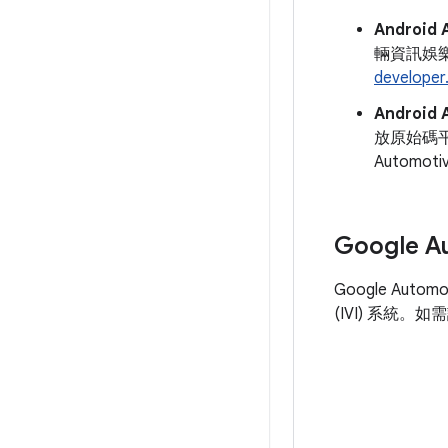
Android 
輛資訊娛樂
developer
Android 
放原始碼
Automo
Google Au
Google Au
(IVI) 系統。