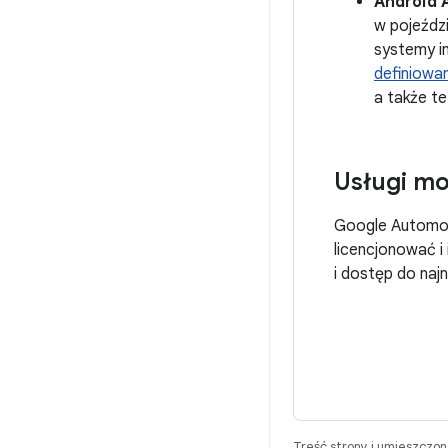
Android 
w pojeździ
systemy i
definiowa
a także t
Usługi mo
Google Automoti
licencjonować 
i dostęp do naj
Treść strony i umieszczo