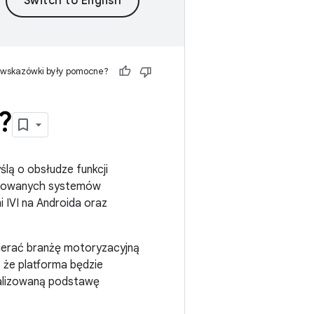
 wskazówki były pomocne?
?
lą o obsłudze funkcji
nsowanych systemów
 IVI na Androida oraz
pierać branżę motoryzacyjną
, że platforma będzie
ualizowaną podstawę