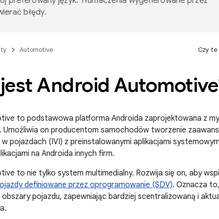
wój preferowany język. Tłumaczenia wygenerowane przez
ierać błędy.
ty
Automotive
Czy te
jest Android Automotive
tive to podstawowa platforma Androida zaprojektowana z myś
. Umożliwia on producentom samochodów tworzenie zaawa
 w pojazdach (IVI) z preinstalowanymi aplikacjami systemowymi
ikacjami na Androida innych firm.
ive to nie tylko system multimedialny. Rozwija się on, aby ws
ojazdy definiowane przez oprogramowanie (SDV)
. Oznacza to
 obszary pojazdu, zapewniając bardziej scentralizowaną i akt
a.