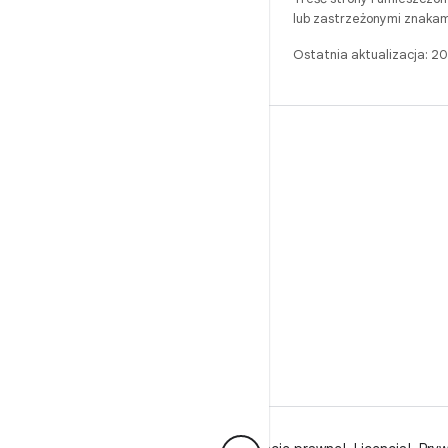
lub zastrzeżonymi znakam
Ostatnia aktualizacja: 
BUILD
Repozytorium Androida
Wymagania
Pobieranie
Wyświetl podgląd plików binarnych
Obrazy fabryczne
Pliki binarne sterowników