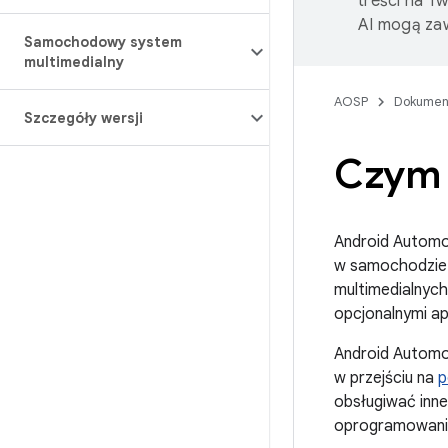
treści na T
AI mogą zaw
Samochodowy system
multimedialny
AOSP
Dokumen
Szczegóły wersji
Czym 
Android Automo
w samochodzie
multimedialnych
opcjonalnymi apl
Android Automot
w przejściu na
p
obsługiwać inne
oprogramowani