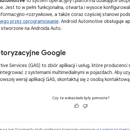
Automotive
to system operacyjny i platforma działające bezp
e. Jest to w pełni funkcjonalna, otwarta i wysoce konfigurowa
nformacyjno-rozrywkowe, a także coraz częściej stanowi pod
nego przez oprogramowanie
. Android Automotive obsługuje ap
e stworzone na Androida Auto.
toryzacyjne Google
ve Services (GAS) to zbiór aplikacji i usług, które produce
i integrować z systemami multimedialnymi w pojazdach. Aby u
nowszej wersji aplikacji GAS, skontaktuj się z osobą kontaktow
Czy te wskazówki były pomocne?
ne na niej fragmenty kodu podlegają licencjom opisanym w
Licencji na treści