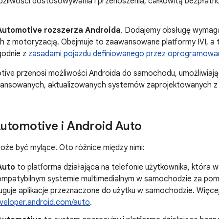
żliwości dostosowywania i przenoszenia, całkowitą bezpłatn
Automotive rozszerza Androida
. Dodajemy obsługę wymagań,
h z motoryzacją. Obejmuje to zaawansowane platformy IVI, a t
godnie z
zasadami pojazdu definiowanego przez oprogramowa
tive przenosi możliwości Androida do samochodu, umożliwi
ansowanych, aktualizowanych systemów zaprojektowanych z m
utomotive i Android Auto
że być mylące. Oto różnice między nimi:
Auto
to platforma działająca na telefonie użytkownika, która w
ompatybilnym systemie multimedialnym w samochodzie za pom
uguje aplikacje przeznaczone do użytku w samochodzie. Więcej 
veloper.android.com/auto
.