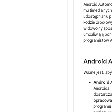
Android Automo
multimedialnyc
udostępnianiu 
kodzie źródłow
w dowolny sposó
umożliwiają po
programistów A
Android A
Ważne jest, aby
Android 
Androida.
dostarczan
opracowan
programu 