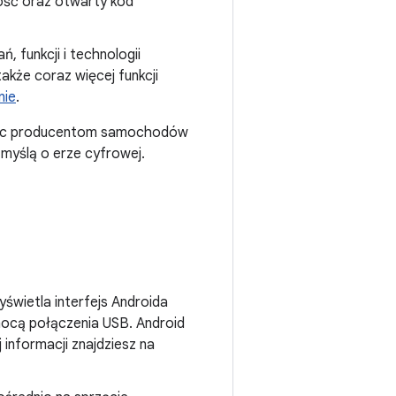
ość oraz otwarty kod
 funkcji i technologii
akże coraz więcej funkcji
nie
.
ając producentom samochodów
yślą o erze cyfrowej.
yświetla interfejs Androida
ocą połączenia USB. Android
informacji znajdziesz na