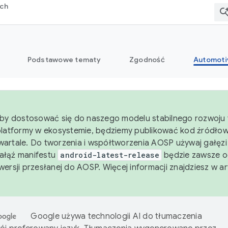
rch
Podstawowe tematy
Zgodność
Automoti
aby dostosować się do naszego modelu stabilnego rozwoju 
platformy w ekosystemie, będziemy publikować kod źródło
artale. Do tworzenia i współtworzenia AOSP używaj gałęz
Gałąź manifestu
android-latest-release
będzie zawsze o
wersji przesłanej do AOSP. Więcej informacji znajdziesz w a
Google używa technologii AI do tłumaczenia