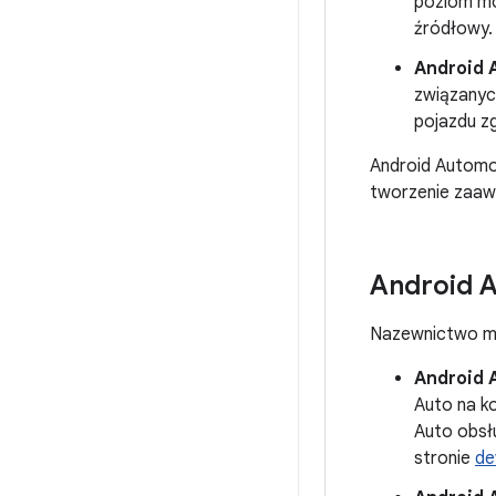
poziom mo
źródłowy.
Android 
związanyc
pojazdu z
Android Automo
tworzenie zaaw
Android A
Nazewnictwo mo
Android 
Auto na k
Auto obsł
stronie
de