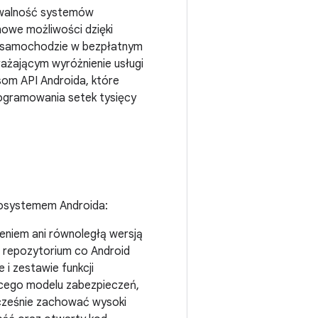
owalność systemów
owe możliwości dzięki
w samochodzie w bezpłatnym
żającym wyróżnienie usługi
som API Androida, które
ogramowania setek tysięcy
ekosystemem Androida:
ieniem ani równoległą wersją
m repozytorium co Android
 i zestawie funkcji
ącego modelu zabezpieczeń,
ocześnie zachować wysoki