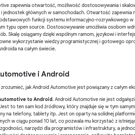
tive zapewnia otwartość, możliwość dostosowywania i skal
h i jednostek głównych w samochodach. Otwartość zapewnia n
podstawowych funkcji systemu informacyjno-rozrywkowego 
ym typu open source. Dostosowywanie umożliwia osobom wdra
b. Skalę osiągamy dzięki wspólnym ramom, językowi i interfej
nowne wykorzystanie wiedzy programistycznej i gotowego opr
ndroida na całym świecie.
utomotive i Android
 zrozumieć, jak Android Automotive jest powiązany z całym 
Automotive to Android
. Android Automotive nie jest odgałęz
 Jest to ten sam kod źródłowy, który znajduje się w tym samy
y na telefony, tablety itp. Jest on oparty na solidnej platformie
ych w ciągu ponad 10 lat, co pozwala mu korzystać z istniej
zgodności, narzędzi dla programistów i infrastruktury, a jedn