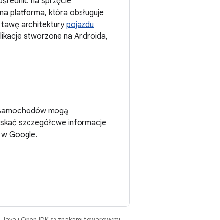
ośrednio na sprzęcie
lna platforma, która obsługuje
stawę architektury
pojazdu
likacje stworzone na Androida,
nci samochodów mogą
zyskać szczegółowe informacje
ą w Google.
. Java i OpenJDK są znakami towarowymi