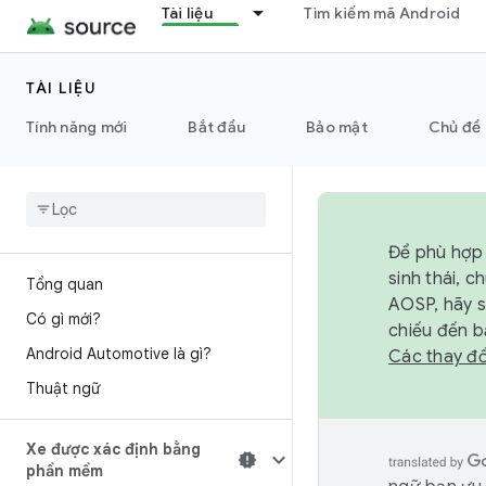
Tài liệu
Tìm kiếm mã Android
TÀI LIỆU
Tính năng mới
Bắt đầu
Bảo mật
Chủ đề 
Để phù hợp 
sinh thái, 
Tổng quan
AOSP, hãy 
Có gì mới?
chiếu đến b
Android Automotive là gì?
Các thay đổ
Thuật ngữ
Xe được xác định bằng
phần mềm