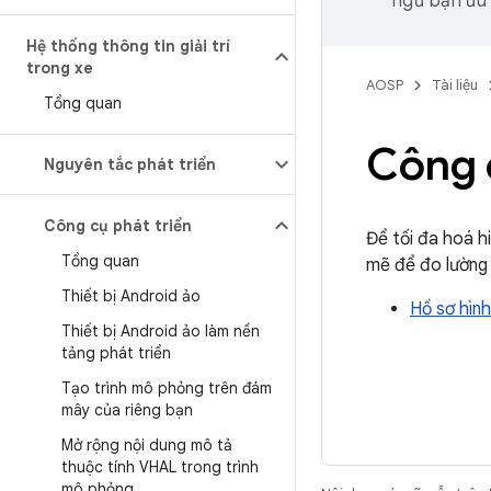
ngữ bạn ưu t
Hệ thống thông tin giải trí
trong xe
AOSP
Tài liệu
Tổng quan
Công 
Nguyên tắc phát triển
Công cụ phát triển
Để tối đa hoá h
Tổng quan
mẽ để đo lường 
Thiết bị Android ảo
Hồ sơ hình
Thiết bị Android ảo làm nền
tảng phát triển
Tạo trình mô phỏng trên đám
mây của riêng bạn
Mở rộng nội dung mô tả
thuộc tính VHAL trong trình
mô phỏng