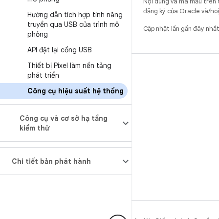
Nội dung và mã mẫu trên 
đăng ký của Oracle và/hoặ
Hướng dẫn tích hợp tính năng
truyền qua USB của trình mô
Cập nhật lần gần đây nhấ
phỏng
API đặt lại cổng USB
Thiết bị Pixel làm nền tảng
BẢN DỰNG
phát triển
Vị trí lưu trữ mã Android
Công cụ hiệu suất hệ thống
Yêu cầu
Cách tải mã xuống
Công cụ và cơ sở hạ tầng
kiểm thử
Xem trước mã nhị phân
Phiên bản gốc
Chi tiết bản phát hành
Tệp nhị phân của trình điều khiển