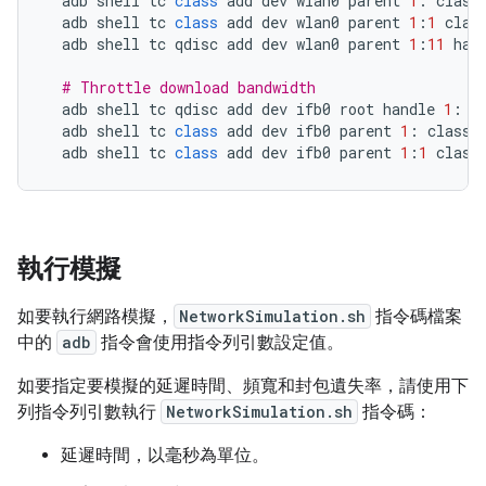
adb
shell
tc
class
add
dev
wlan0
parent
1
:
class
adb
shell
tc
class
add
dev
wlan0
parent
1
:
1
clas
adb
shell
tc
qdisc
add
dev
wlan0
parent
1
:
11
han
# Throttle download bandwidth
adb
shell
tc
qdisc
add
dev
ifb0
root
handle
1
:
h
adb
shell
tc
class
add
dev
ifb0
parent
1
:
classi
adb
shell
tc
class
add
dev
ifb0
parent
1
:
1
class
執行模擬
如要執行網路模擬，
NetworkSimulation.sh
指令碼檔案
中的
adb
指令會使用指令列引數設定值。
如要指定要模擬的延遲時間、頻寬和封包遺失率，請使用下
列指令列引數執行
NetworkSimulation.sh
指令碼：
延遲時間，以毫秒為單位。