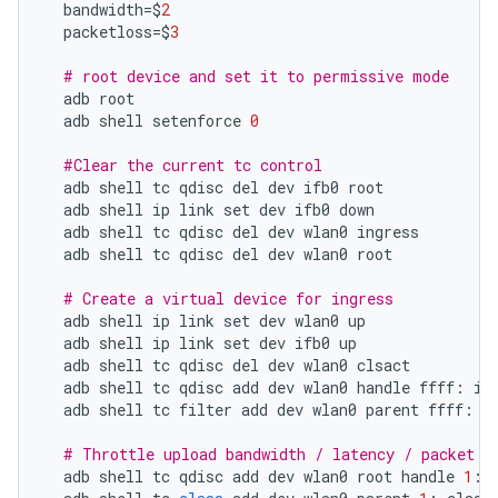
bandwidth
=$
2
packetloss
=$
3
# root device and set it to permissive mode
adb
root
adb
shell
setenforce
0
#Clear the current tc control
adb
shell
tc
qdisc
del
dev
ifb0
root
adb
shell
ip
link
set
dev
ifb0
down
adb
shell
tc
qdisc
del
dev
wlan0
ingress
adb
shell
tc
qdisc
del
dev
wlan0
root
# Create a virtual device for ingress
adb
shell
ip
link
set
dev
wlan0
up
adb
shell
ip
link
set
dev
ifb0
up
adb
shell
tc
qdisc
del
dev
wlan0
clsact
adb
shell
tc
qdisc
add
dev
wlan0
handle
ffff
:
in
adb
shell
tc
filter
add
dev
wlan0
parent
ffff
:
p
# Throttle upload bandwidth / latency / packet l
adb
shell
tc
qdisc
add
dev
wlan0
root
handle
1
: