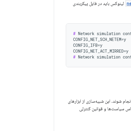
n
لینوکس باید در فایل پیکربندی
#
 Network simulation conf
CONFIG_NET_SCH_NETEM=y

CONFIG_IFB=y

#
یه‌سازی‌های شبکه یا شبیه‌سازی‌های کنترل سرعت باید روی دستگاه تحت آزمایش (DUT) انجام شوند. این شبیه‌سازی از ابزارهای
ک شبکه روی کنترل‌کننده رابط شبکه (NIC) بر اساس سیاست‌ها و قوانین کنترلی