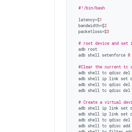
#!/bin/bash
latency
=$
1
bandwidth
=$
2
packetloss
=$
3
# root device and set 
adb
root
adb
shell
setenforce
0
#Clear the current tc 
adb
shell
tc
qdisc
del
adb
shell
ip
link
set
adb
shell
tc
qdisc
del
adb
shell
tc
qdisc
del
# Create a virtual dev
adb
shell
ip
link
set
adb
shell
ip
link
set
adb
shell
tc
qdisc
del
adb
shell
tc
qdisc
add
adb
shell
tc
filter
ad