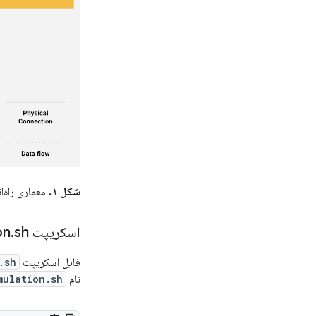
شکل ۱.
معماری راه‌ان
اسکریپت Network
sh
.
on
فایل اسکریپت
.sh
نام
mulation.sh