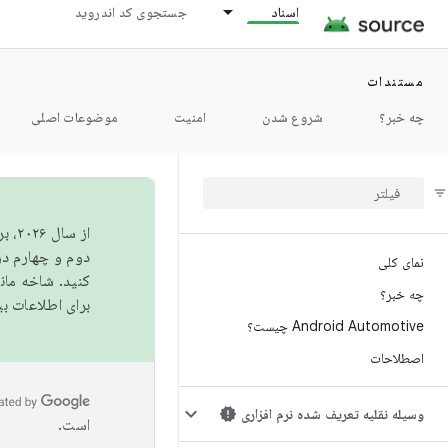
اسناد
جستجوی کد اندروید
مستندات
چه خبر؟
شروع شدن
امنیت
موضوعات اصلی
از 
دوم و چهارم در AOSP منتشر خواهیم کرد. برای ساخت و مشارکت در 
نمای کلی
کنید. شاخه ما
چه خبر؟
برای اطلاعات ب
Android Automotive چیست؟
اصطلاحات
وسیله نقلیه تعریف شده نرم افزاری
است.