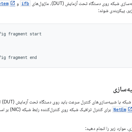
ی شبکه روی دستگاه تحت آزمایش (DUT)، ماژول‌های
ifb
و
etem
ر، پیکربندی شوند:
ig fragment start

یه‌سازی
تمام شب
NetEm
برای کنترل ترافی
، موارد زیر را انجام دهید: