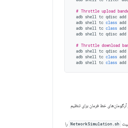
# Throttle upload band
adb
shell
tc
qdisc
add
adb
shell
tc
class
add
adb
shell
tc
class
add
adb
shell
tc
qdisc
add
# Throttle download ba
adb
shell
tc
qdisc
add
adb
shell
tc
class
add
adb
shell
tc
class
add
 آرگومان‌های خط فرمان برای تنظیم
یپت
NetworkSimulation.sh
را