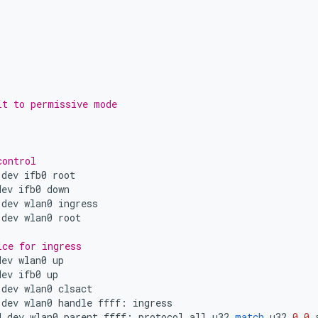
it to permissive mode
control
dev
ifb0
root
dev
ifb0
down
dev
wlan0
ingress
dev
wlan0
root
ice for ingress
dev
wlan0
up
dev
ifb0
up
dev
wlan0
clsact
dev
wlan0
handle
ffff
:
ingress
d
dev
wlan0
parent
ffff
:
protocol
all
u32
match
u32
0
0