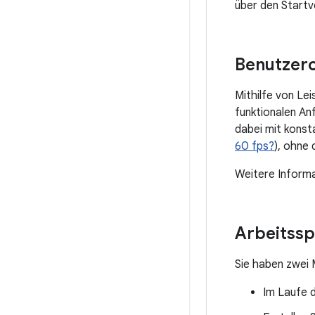
über den Startv
Benutzer
Mithilfe von Le
funktionalen An
dabei mit kons
60 fps?
), ohne
Weitere Informa
Arbeitssp
Sie haben zwei 
Im Laufe d