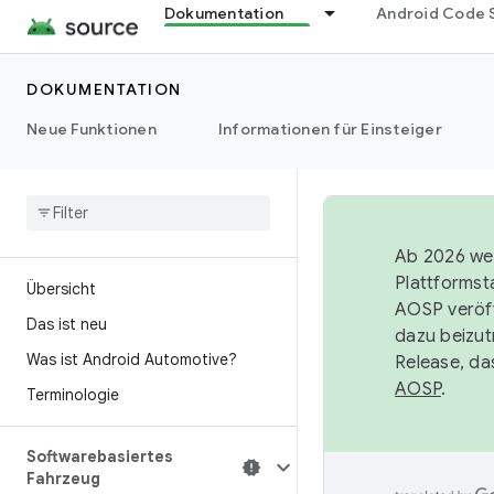
Dokumentation
Android Code 
DOKUMENTATION
Neue Funktionen
Informationen für Einsteiger
Ab 2026 wer
Plattformst
Übersicht
AOSP veröff
Das ist neu
dazu beizut
Was ist Android Automotive?
Release, da
AOSP
.
Terminologie
Softwarebasiertes
Fahrzeug