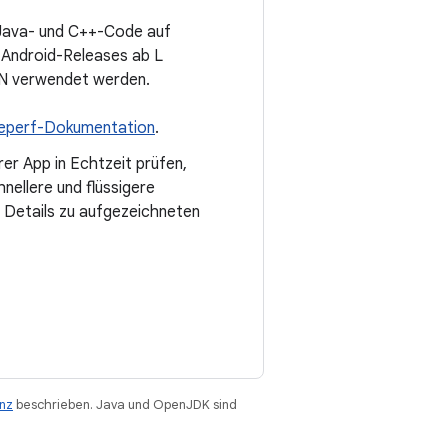
e Java- und C++-Code auf
 Android-Releases ab L
 N verwendet werden.
leperf-Dokumentation
.
er App in Echtzeit prüfen,
hnellere und flüssigere
h Details zu aufgezeichneten
enz
beschrieben. Java und OpenJDK sind