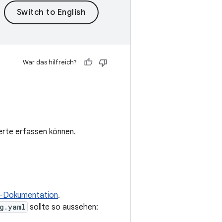
War das hilfreich?
erte erfassen können.
f-Dokumentation
.
g.yaml
sollte so aussehen: