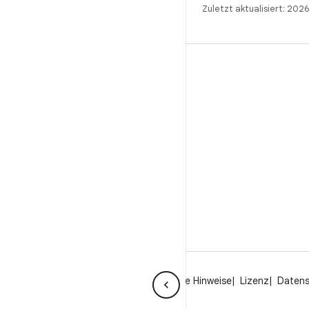
Zuletzt aktualisiert: 202
BUILD
Android-Repository
Anforderungen
Wird heruntergeladen
Vorschau von Binärcodes anzeigen
Werksbilder
Treiber-Binärcodes
Über Android
Community
Rechtliche Hinweise
Lizenz
Daten