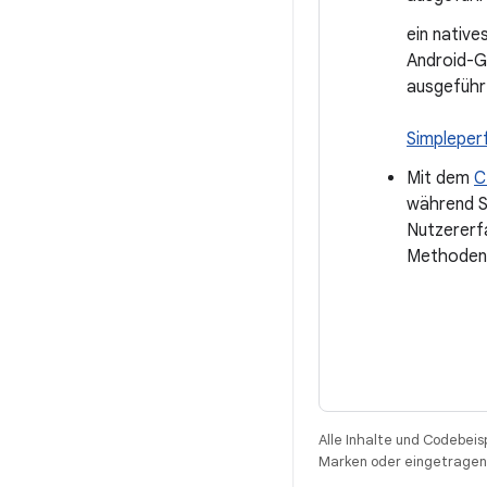
ein native
Android-G
ausgeführ
Simpleper
Mit dem
C
während Si
Nutzererfa
Methoden-
Alle Inhalte und Codebeis
Marken oder eingetragene