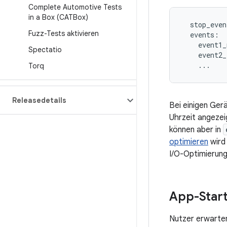
Complete Automotive Tests
in a Box (CATBox)
  stop_even
Fuzz-Tests aktivieren
  events:

    event1_
Spectatio
    event2_

    ...
Torq
Releasedetails
Bei einigen Ger
Uhrzeit angezei
können aber in
optimieren
wird
I/O-Optimierung
App-Start
Nutzer erwarten