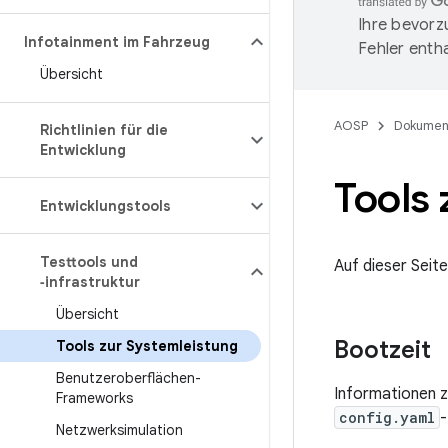
Ihre bevorz
Infotainment im Fahrzeug
Fehler entha
Übersicht
AOSP
Dokumen
Richtlinien für die
Entwicklung
Tools 
Entwicklungstools
Testtools und
Auf dieser Seit
‑infrastruktur
Übersicht
Bootzeit
Tools zur Systemleistung
Benutzeroberflächen-
Informationen zu
Frameworks
config.yaml
-
Netzwerksimulation