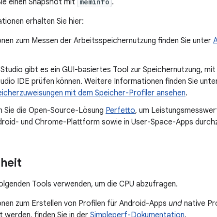
Sie einen Snapshot mit
meminfo
.
tionen erhalten Sie hier:
onen zum Messen der Arbeitsspeichernutzung finden Sie unter
A
 Studio gibt es ein GUI-basiertes Tool zur Speichernutzung, mit
udio IDE prüfen können. Weitere Informationen finden Sie unte
eicherzuweisungen mit dem Speicher-Profiler ansehen
.
 Sie die Open-Source-Lösung
Perfetto
, um Leistungsmesswert
ndroid- und Chrome-Plattform sowie in User-Space-Apps durch
heit
folgenden Tools verwenden, um die CPU abzufragen.
onen zum Erstellen von Profilen für Android-Apps
und
native Pr
 werden, finden Sie in der
Simpleperf-Dokumentation
.