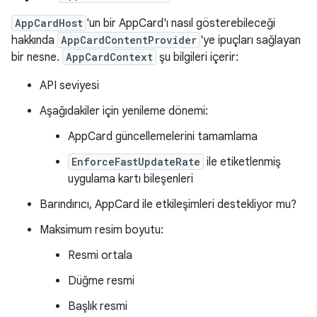
AppCardHost
'un bir AppCard'ı nasıl gösterebileceği
hakkında
AppCardContentProvider
'ye ipuçları sağlayan
bir nesne.
AppCardContext
şu bilgileri içerir:
API seviyesi
Aşağıdakiler için yenileme dönemi:
AppCard güncellemelerini tamamlama
EnforceFastUpdateRate
ile etiketlenmiş
uygulama kartı bileşenleri
Barındırıcı, AppCard ile etkileşimleri destekliyor mu?
Maksimum resim boyutu:
Resmi ortala
Düğme resmi
Başlık resmi