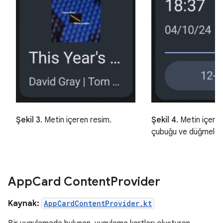
Şekil 4.
Metin içeren
Şekil 3.
Metin içeren resim.
çubuğu ve düğmeler
App
Card Content
Provider
Kaynak:
AppCardContentProvider.kt