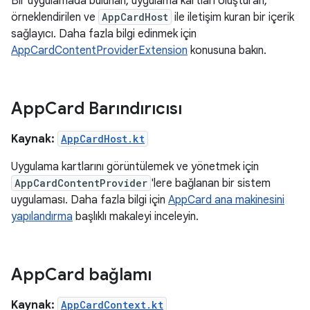
Bir uygulamada bulunan, uygulama kartları oluşturan,
örneklendirilen ve
AppCardHost
ile iletişim kuran bir içerik
sağlayıcı. Daha fazla bilgi edinmek için
AppCardContentProviderExtension
konusuna bakın.
App
Card Barındırıcısı
Kaynak:
AppCardHost.kt
Uygulama kartlarını görüntülemek ve yönetmek için
AppCardContentProvider
'lere bağlanan bir sistem
uygulaması. Daha fazla bilgi için
AppCard ana makinesini
yapılandırma
başlıklı makaleyi inceleyin.
App
Card bağlamı
Kaynak:
AppCardContext.kt