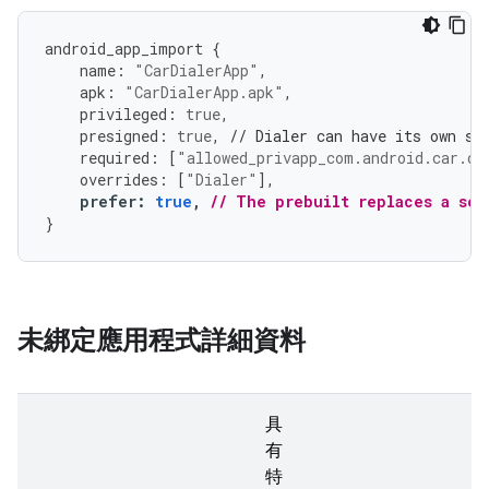
android_app_import
{
name
:
"CarDialerApp"
,
apk
:
"CarDialerApp.apk"
,
privileged
:
true
,
presigned
:
true
,
// Dialer can have its own si
required
:
[
"allowed_privapp_com.android.car.di
overrides
:
[
"Dialer"
],
prefer
:
true
,
// The prebuilt replaces a sou
}
未綁定應用程式詳細資料
具
有
特