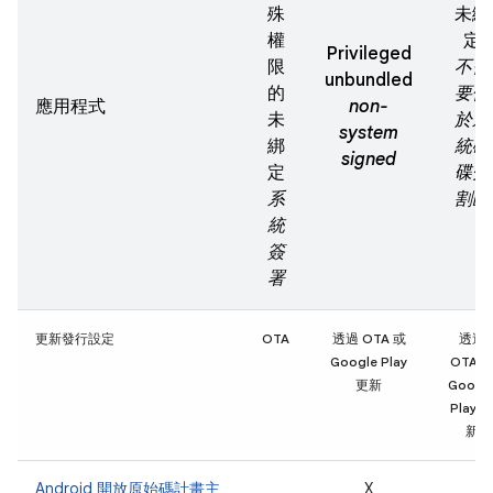
殊
未綁
權
定
Privileged
限
不需
unbundled
的
要位
應用程式
non-
未
於系
system
綁
統磁
signed
定
碟分
系
割區
統
簽
署
更新發行設定
OTA
透過 OTA 或
透過
Google Play
OTA 
更新
Googl
Play 更
新
Android 開放原始碼計畫主
X