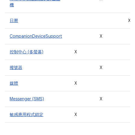
機
日曆
X
CompanionDeviceSupport
X
控制中心 (多螢幕)
X
撥號器
X
媒體
X
Messenger (SMS)
X
敏感應用程式鎖定
X