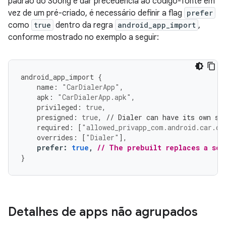
padrão do Soong é dar precedência ao código-fonte em
vez de um pré-criado, é necessário definir a flag
prefer
como
true
dentro da regra
android_app_import
,
conforme mostrado no exemplo a seguir:
android_app_import
{
name
:
"CarDialerApp"
,
apk
:
"CarDialerApp.apk"
,
privileged
:
true
,
presigned
:
true
,
// Dialer can have its own si
required
:
[
"allowed_privapp_com.android.car.di
overrides
:
[
"Dialer"
],
prefer
:
true
,
// The prebuilt replaces a sou
}
Detalhes de apps não agrupados