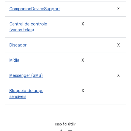
CompanionDeviceSupport
X
Central de controle
X
(várias telas)
Discador
X
Mídia
X
Messenger (SMS)
X
Bloqueio de apps
X
sensíveis
Isso foi útil?