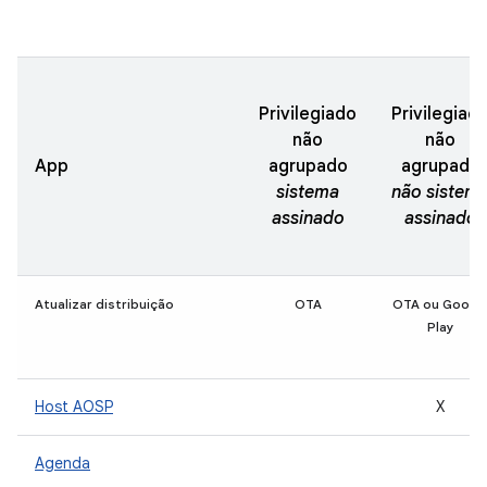
Privilegiado
Privilegiad
não
não
App
agrupado
agrupado
sistema
não sistem
assinado
assinado
Atualizar distribuição
OTA
OTA ou Googl
Play
Host AOSP
X
Agenda