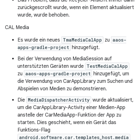
Das Problem, dass die Recycler-Ansicht immer dann
zurückgescrollt wurde, wenn ein Element aktualisiert
wurde, wurde behoben.
CAL Media
Es wurde ein neues
TmaMediaCalApp
zu
aaos-
apps-gradle-project
hinzugefügt.
Bei der Verwendung von MediaSession auf
unterstützten Geräten wurde
TestMediaCalApp
zu
aaos-apps-gradle-project
hinzugefügt, um
die Verwendung von CarAppLibrary zum Suchen und
Abspielen von Medien zu demonstrieren.
Die
MediaDispatcherActivity
wurde aktualisiert,
um die CarAppLibrary-Activity einer Medien-App
anstelle der CarMediaApp-Funktion der App zu
starten. Dies geschieht, wenn ein Gerät das
Funktions-Flag
android.software.car.templates_host.media