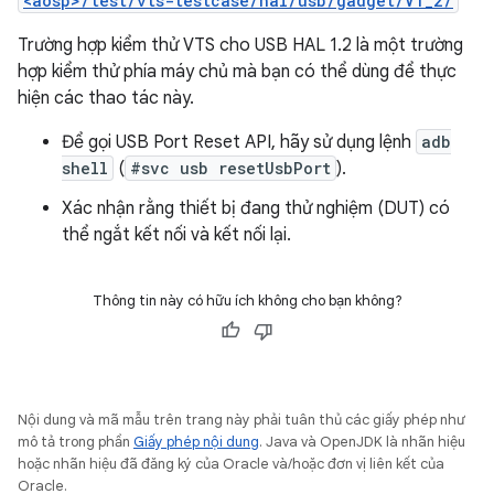
<aosp>/test/vts-testcase/hal/usb/gadget/V1_2/
Trường hợp kiểm thử VTS cho USB HAL 1.2 là một trường
hợp kiểm thử phía máy chủ mà bạn có thể dùng để thực
hiện các thao tác này.
Để gọi USB Port Reset API, hãy sử dụng lệnh
adb
shell
(
#svc usb resetUsbPort
).
Xác nhận rằng thiết bị đang thử nghiệm (DUT) có
thể ngắt kết nối và kết nối lại.
Thông tin này có hữu ích không cho bạn không?
Nội dung và mã mẫu trên trang này phải tuân thủ các giấy phép như
mô tả trong phần
Giấy phép nội dung
. Java và OpenJDK là nhãn hiệu
hoặc nhãn hiệu đã đăng ký của Oracle và/hoặc đơn vị liên kết của
Oracle.