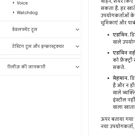
वाहन, शेयर किए 
Voice
सकता है. हर खात
Watchdog
उपयोगकर्ताओं क
भूमिकाएं और पाबं
डेवलपमेंट टूल
एडमिन.
डि
वाले उपयो
टेस्टिंग टूल और इन्फ़्रास्ट्रक्चर
एडमिन नहीं
को फ़ैक्ट्
रिलीज़ की जानकारी
सकते.
मेहमान.
डिफ
है और न ही
वाले व्यक्
इंस्टॉल नह
वाला खाता
ऊपर बताया गया ह
नया उपयोगकर्ता,