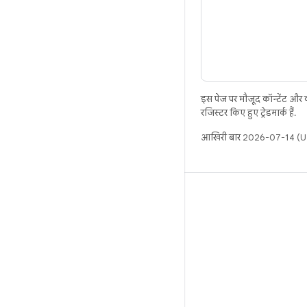
इस पेज पर मौजूद कॉन्टेंट और
रजिस्टर किए हुए ट्रेडमार्क हैं.
आखिरी बार 2026-07-14 (UT
बिल्ड
Android डेटा संग्रह स्थान
इस्तेमाल संबंधी ज़रूरी बातें
डाउनलोड करने का तरीका
बाइनरी की झलक देखें