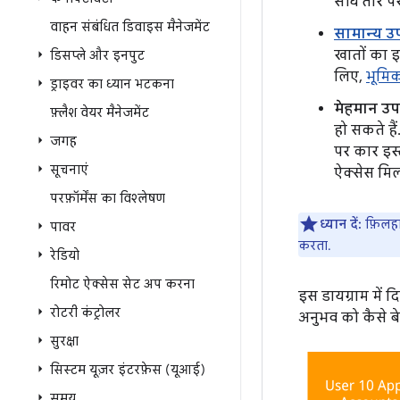
सीधे तौर प
वाहन संबंधित डिवाइस मैनेजमेंट
सामान्य उ
खातों का इ
डिसप्ले और इनपुट
लिए,
भूमिक
ड्राइवर का ध्यान भटकना
मेहमान उप
फ़्लैश वेयर मैनेजमेंट
हो सकते हैं
जगह
पर कार इस्
सूचनाएं
ऐक्सेस मिल
परफ़ॉर्मेंस का विश्लेषण
ध्यान दें:
फ़िलहाल
पावर
करता.
रेडियो
रिमोट ऐक्सेस सेट अप करना
इस डायग्राम में 
रोटरी कंट्रोलर
अनुभव को कैसे ब
सुरक्षा
सिस्टम यूज़र इंटरफ़ेस (यूआई)
समय