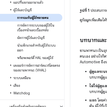
แอปที่แยกออกมาแล้ว
ผู้ใช้และบัญชี
รูปที่ 1
ประสบการณ์
การรองรับผู้ใช้หลายคน
ดูข้อมูลเพิ่มเติมได้ท
การจัดการระบบของผู้ใช้ใน
เบื้องหน้าและเบื้องหลัง
จัดการผู้ใช้และบัญชี
บทบาทและข
นำแพ็กเกจสำหรับผู้ใช้ระบบ
ออก
ยานพาหนะเป็นอุปก
ตนเอง อย่างไรก็ต
พร็อพเพอร์ตี้ HAL ของผู้ใช้
Automotive จึงรอ
เลเยอร์การจัดการฮาร์ดแวร์โดยตรง
ของยานพาหนะ (VHAL)
ผู้ดูแลระบ
บทบาทผู้ดูแ
ระบบเสมือน
เสียง
ไม่ใช่ผู้ดู
บทบาทผู้ดูแ
Watchdog
แขก
โดยค่าเ
ต้น ผู้ใช้ท
เครื่องมือสำหรับการพัฒนา