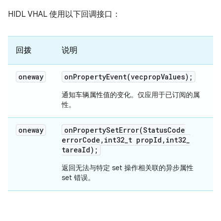
HIDL VHAL 使用以下回调接口：
回拨
说明
oneway
onPropertyEvent(
vec
prop
Values);
通知车辆属性值的变化。仅应用于已订阅的属
性。
oneway
onPropertySetError(
Status
Code
error
Code
,
int32
_
t prop
Id
,
int32
_
tarea
Id);
返回无法与特定 set 操作相关联的异步属性
set 错误。