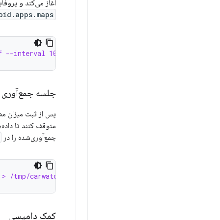
آغاز می‌کند و پروفای
oid.apps.maps
f --interval 10 --max_duration 3600 --filter_packages co
جلسه جمع‌آوری 
پس از ثبت میزان مص
متوقف کنند تا داده‌
جمع‌آوری‌شده را در
 > /tmp/carwatchdog_custom_dump.txt
کمک دامپسی