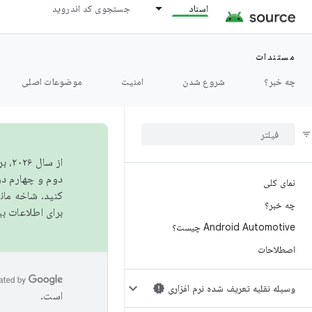
اسناد
جستجوی کد اندروید
مستندات
چه خبر؟
شروع شدن
امنیت
موضوعات اصلی
از 
دوم و چهارم در AOSP منتشر خواهیم کرد. برای ساخت و مشارکت در 
نمای کلی
کنید. شاخه ما
چه خبر؟
برای اطلاعات ب
Android Automotive چیست؟
اصطلاحات
وسیله نقلیه تعریف شده نرم افزاری
است.