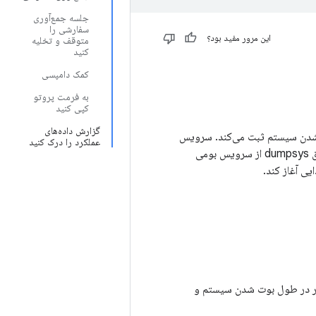
جلسه جمع‌آوری
سفارشی را
این مرور مفید بود؟
متوقف و تخلیه
کنید
کمک دامپسی
به فرمت پروتو
کپی کنید
گزارش داده‌های
طول بوت شدن سیستم ثبت می‌کند. سرویس
عملکرد را درک کنید
بومی داده‌های عملکرد جمع‌آوری‌شده را در گزارش اشکال ارائه می‌دهد. فروشندگان می‌توانند از طریق dumpsys از سرویس بومی
یی آغاز کند.
زار Watchdog داده‌های عملکرد را هر (1) ثانیه یک بار در طول بوت شدن سیستم و