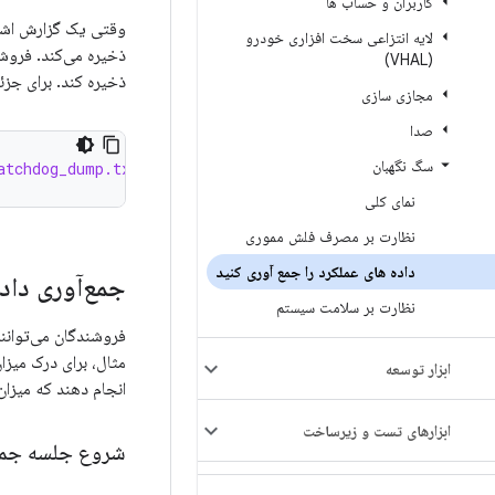
کاربران و حساب ها
لایه انتزاعی سخت افزاری خودرو
(VHAL)
ذخیره کند. برای جز
مجازی سازی
صدا
سگ نگهبان
atchdog_dump.txt
نمای کلی
نظارت بر مصرف فلش مموری
داده های عملکرد را جمع آوری کنید
جمع‌آوری داده
نظارت بر سلامت سیستم
مثال، برای درک میز
ابزار توسعه
انجام دهند که میزان
ابزارهای تست و زیرساخت
شروع جلسه جمع