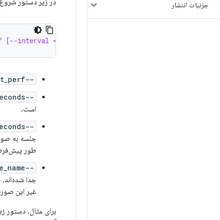
در زیر دستور شروع 
جزئیات انتشار
f [--interval <seconds>] [--max_duration <seconds>] [--f
--start_perf
--interval <seconds>
است.
--max_duration <seconds>
جلسه به صور
طور پیش‌فرض، حدا
--filter_packages <package_name>,<package_name>...
جدا شده‌اند، 
غیر این صورت
برای مثال، دستور زی