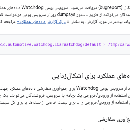
وقتی یک گزارش اشکال (bugreport
ذخیره می‌کند. فروشندگان می‌توانند از طریق دستور dumpsys زی
ئیات بیشتر در مورد گزارش، به بخش «
درک گزارش داده‌های عملکرد»
مراجعه کن
oid.automotive.watchdog.ICarWatchdog/default > /tmp/carw
‌های عملکرد برای اشکال‌زدایی
فروشندگان می‌توانند از سرویس بومی Watchdog برای جمع‌آوری سفارشی داد
ان استفاده از ورودی/خروجی یک برنامه یا سرویس، فروشندگان می‌توانند یک ج
 استفاده از ورودی/خروجی را یا برای لیست خاصی از بسته‌ها یا برای کل سیست
‌آوری سفارشی