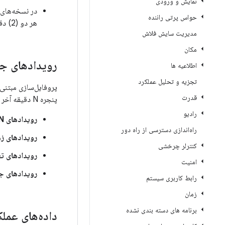
نمایش و ورودی
حواس پرتی راننده
هر دو (2) دقیقه یک بار پس از اتمام بوت جمع‌آوری می‌کند.
مدیریت سایش فلاش
مکان
رویدادهای جمع
اطلاعیه ها
تجزیه و تحلیل عملکرد
پروفایل‌سازی مبتنی
قدرت
پنجره N دقیقه آخر انجام می‌شود.
رادیو
رویدادهای N دقیقه آخر قبل از تولید گزارش اشکال:
راه‌اندازی دسترسی از راه دور
رویدادهای ز
کنترلر چرخشی
رویدادهای تغ
امنیت
رویدادهای ج
رابط کاربری سیستم
زمان
برنامه های دسته بندی نشده
داده‌های عملک