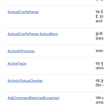
AcloudConfigParser
यह हेल्
है. इसक
करने के
AcloudConfigParser.AcloudKeys
कुंजी के
सकता ह
ActionInProgress
सामान्य
ActiveTrace
यह मुख्य
जानकारी
ActivityStatusChecker
यह कुकी
लिए स्ट
AdbCommandRejectedException
जब adb 
अपवाद 