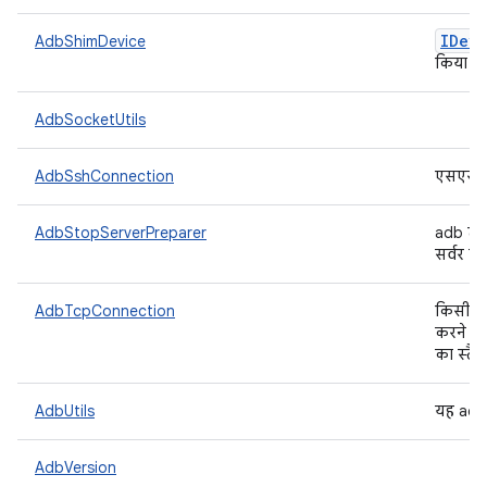
IDevi
AdbShimDevice
किया ग
AdbSocketUtils
AdbSshConnection
एसएसएच
AdbStopServerPreparer
adb टेस
सर्वर को
AdbTcpConnection
किसी डि
करने वा
का स्टैं
AdbUtils
यह adb 
AdbVersion