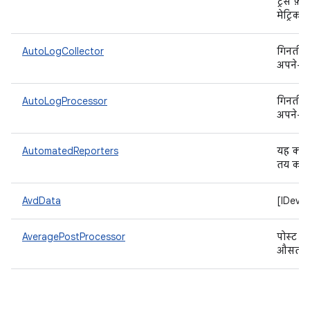
ट्रेस फ़
मेट्रिक 
AutoLogCollector
गिनती क
अपने-आ
AutoLogProcessor
गिनती क
अपने-आ
AutomatedReporters
यह क्ला
तय करत
AvdData
[IDevic
AveragePostProcessor
पोस्ट प्
औसत कै