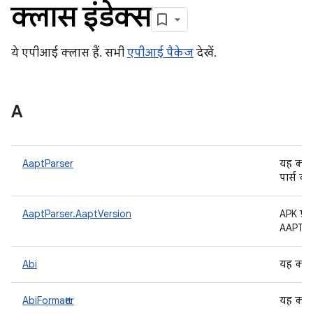
क्लास इंडेक्स
ये एपीआई क्लास हैं. सभी
एपीआई पैकेज
देखें.
A
AaptParser
यह क्ल
पार्स क
AaptParser.AaptVersion
APK फ़ा
AAPT वर
Abi
यह क्ला
AbiFormatter
यह क्ला