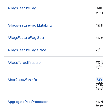
AFlagsFeatureFlag
`aflags 
जानकार
AFlagsFeatureFlag.Mutability
यह फ़्ल
AFlagsFeatureFlag.Setter
यह फ़्ल
AFlagsFeatureFlag.State
फ़्लैग क
af
AFlagsTargetPreparer
यह
फ़्लैग 
After
AfterClassWithInfo
एनोटेट 
पैरामीट
AggregatePostProcessor
यह मेट्र
के दौरा