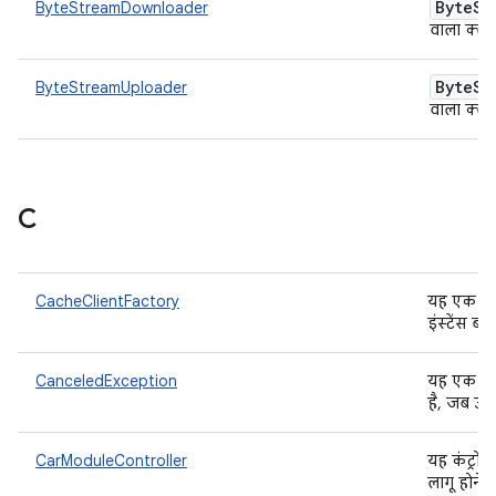
Byte
St
ByteStreamDownloader
वाला क्ला
Byte
St
ByteStreamUploader
वाला क्ला
C
CacheClientFactory
यह एक फ़ैक्
इंस्टेंस बन
CanceledException
यह एक ऐब्स
है, जब उपय
CarModuleController
यह कंट्रो
लागू होने 