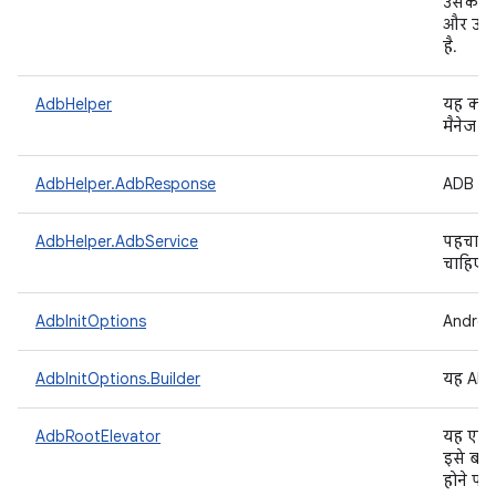
उसके आउ
और उसकी
है.
AdbHelper
यह क्ला
मैनेज क
AdbHelper.AdbResponse
ADB से
AdbHelper.AdbService
पहचानें
चाहिए.
AdbInitOptions
Androi
AdbInitOptions.Builder
यह ADB 
AdbRootElevator
यह एक
इसे बनान
होने पर