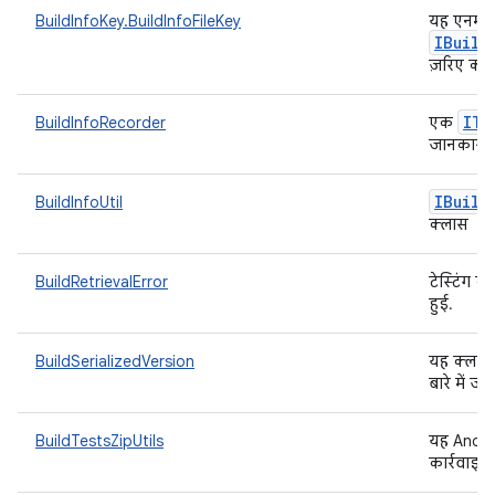
BuildInfoKey.BuildInfoFileKey
यह एनम, उ
IBuild
ज़रिए क्व
ITa
BuildInfoRecorder
एक
जानकारी व
IBuild
BuildInfoUtil
क्लास
BuildRetrievalError
टेस्टिंग क
हुई.
BuildSerializedVersion
यह क्लास
बारे में ज
BuildTestsZipUtils
यह Androi
कार्रवाइयो