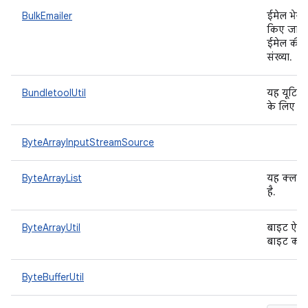
BulkEmailer
ईमेल भेजने
किए जा सक
ईमेल की स
संख्या.
BundletoolUtil
यह यूटिलि
के लिए bu
ByteArrayInputStreamSource
ByteArrayList
यह क्लास,
है.
ByteArrayUtil
बाइट ऐरे 
बाइट को पू
ByteBufferUtil