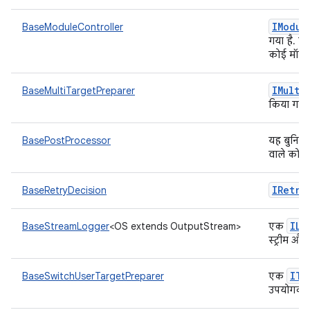
IModul
BaseModuleController
गया है. इ
कोई मॉड्य
IMulti
BaseMultiTargetPreparer
किया गया 
BasePostProcessor
यह बुनिय
वाले को ब
IRetry
BaseRetryDecision
ILe
BaseStreamLogger
<OS extends OutputStream>
एक
स्ट्रीम औ
ITa
BaseSwitchUserTargetPreparer
एक
उपयोगकर्त