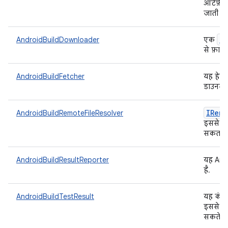
आर्टफ़ैक
जाती है
IF
AndroidBuildDownloader
एक
से फ़ाइल
AndroidBuildFetcher
यह हेल्
डाउनलोड
IRemo
AndroidBuildRemoteFileResolver
इससे An
सकता ह
AndroidBuildResultReporter
यह Andr
है.
AndroidBuildTestResult
यह कंटे
इससे An
सकते हैं