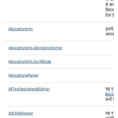
से कम, 
विचलन, 
देता है
AllocationInfo
इसमें, 
जानकारी
AllocationInfo.AllocationSorter
AllocationInfo.SortMode
AllocationsParser
AllTestAppsInstallSetup
यह एक
Build
सभी ऐप्
AltDirBehavior
यह एक 