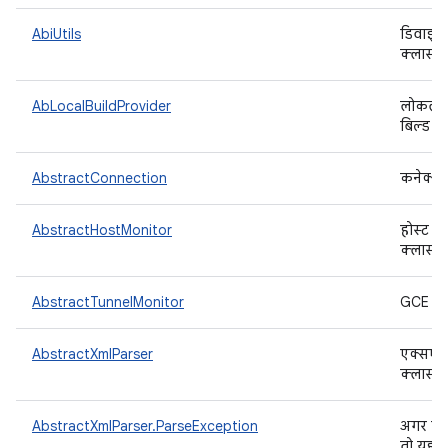
AbiUtils
डिवाइस 
क्लास
AbLocalBuildProvider
लोकल बि
बिल्ड बन
AbstractConnection
कनेक्शन
AbstractHostMonitor
होस्ट के
क्लास.
AbstractTunnelMonitor
GCE AVD
AbstractXmlParser
एक्सएमए
क्लास
AbstractXmlParser.ParseException
अगर एक्
तो यह ग