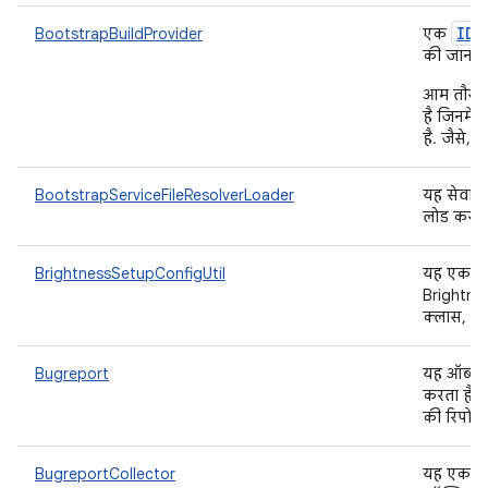
IDe
BootstrapBuildProvider
एक
की जानकारी
आम तौर पर
है जिनमें
है. जैसे,
BootstrapServiceFileResolverLoader
यह सेवा ल
लोड करता
BrightnessSetupConfigUtil
यह एक यूट
Brightne
क्लास, तर
Bugreport
यह ऑब्जेक्
करता है. य
की रिपोर्
BugreportCollector
यह एक पास