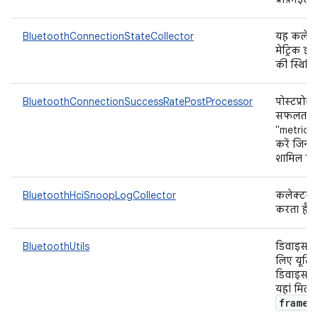
BluetoothConnectionStateCollector
यह कलेक्
मेट्रिक इक
की स्थिति 
BluetoothConnectionSuccessRatePostProcessor
पोस्टप्रोस
सफलता दर
"metric-k
करें जिनमें
शामिल हों.
BluetoothHciSnoopLogCollector
कलेक्टर, 
करता है औ
BluetoothUtils
डिवाइस प
लिए यूटिल
डिवाइस क
यहां मिल 
framew