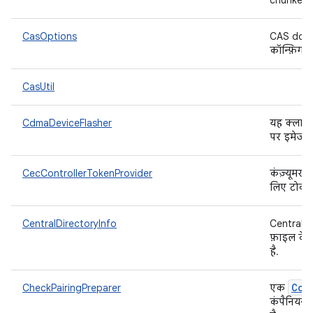
chunked d
CasOptions
CAS downl
कॉन्फ़िगर
CasUtil
CdmaDeviceFlasher
यह क्लास,
पर इमेज द
CecControllerTokenProvider
कंज़्यूमर इ
लिए टोकन 
CentralDirectoryInfo
CentralDi
फ़ाइल के 
है.
Com
CheckPairingPreparer
एक
कंपैनियन ड