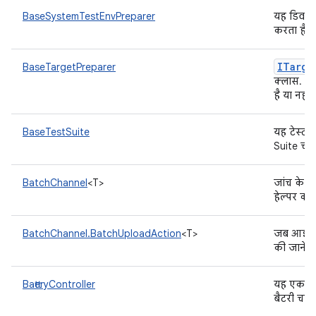
BaseSystemTestEnvPreparer
यह डिवाइस 
करता है
ITarge
BaseTargetPreparer
क्लास. इस
है या नहीं.
BaseTestSuite
यह टेस्ट,
Suite चला
BatchChannel
<T>
जांच के न
हेल्पर क्
BatchChannel.BatchUploadAction
<T>
जब आइटम 
की जाने व
BatteryController
यह एक यू
बैटरी चार्