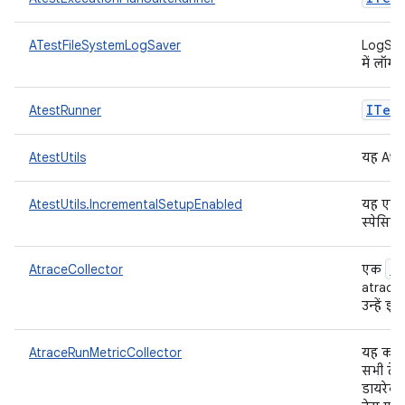
ATestFileSystemLogSaver
LogSave
में लॉग
ITest
AtestRunner
AtestUtils
यह Ates
AtestUtils.IncrementalSetupEnabled
यह एक इ
स्पेसिफ
IM
AtraceCollector
एक
atrace 
उन्हें इ
AtraceRunMetricCollector
यह कमांड
सभी टेस्ट
डायरेक्ट