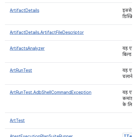
ArtifactDetails
इससे, C
डिस्क्रि
ArtifactDetails.ArtifactFileDescriptor
ArtifactsAnalyzer
यह एक ऐ
बिल्ड आर
ArtRunTest
यह एक ट
चलाने क
ArtRunTest.AdbShellCommandException
यह एक 
कमांड क
के लिए 
ArtTest
ITest
AtestExecutionPlanSuiteRunner