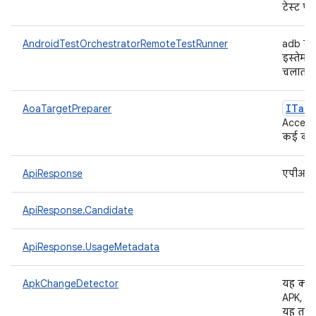
टेस्ट पै
AndroidTestOrchestratorRemoteTestRunner
adb कम
इस्तेमाल
चलाता ह
ITarg
AoaTargetPreparer
Accesso
कई कार्
ApiResponse
एपीआई क
ApiResponse.Candidate
ApiResponse.UsageMetadata
ApkChangeDetector
यह क्ला
APK, डि
यह तय 