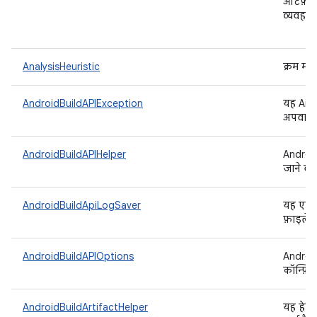
आर्टफ़ैक
व्यवहार
AnalysisHeuristic
क्रम मा
AndroidBuildAPIException
यह Andr
अपवाद 
AndroidBuildAPIHelper
Android
जाने वा
AndroidBuildApiLogSaver
यह एक ऐ
फ़ाइलें 
AndroidBuildAPIOptions
Android
कॉन्फ़ि
AndroidBuildArtifactHelper
यह हेल्