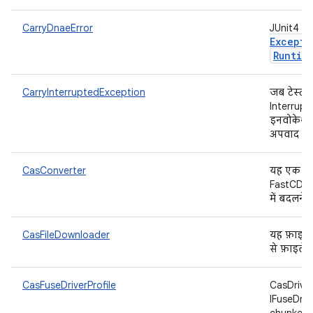
CarryDnaeError
JUnit4 फ़्
Excepti
Runtim
CarryInterruptedException
जब टेस्ट 
Interrupte
इनवोकेशन ए
अपवाद दि
CasConverter
यह एक सिं
FastCDC-ch
में बदलने 
CasFileDownloader
यह फ़ाइल 
से फ़ाइले
CasFuseDriverProfile
CasDriver
IFuseDriv